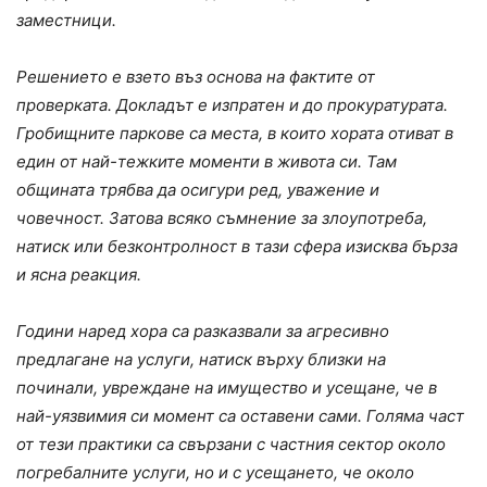
заместници.
Решението е взето въз основа на фактите от
проверката. Докладът е изпратен и до прокуратурата.
Гробищните паркове са места, в които хората отиват в
един от най-тежките моменти в живота си. Там
общината трябва да осигури ред, уважение и
човечност. Затова всяко съмнение за злоупотреба,
натиск или безконтролност в тази сфера изисква бърза
и ясна реакция.
Години наред хора са разказвали за агресивно
предлагане на услуги, натиск върху близки на
починали, увреждане на имущество и усещане, че в
най-уязвимия си момент са оставени сами. Голяма част
от тези практики са свързани с частния сектор около
погребалните услуги, но и с усещането, че около