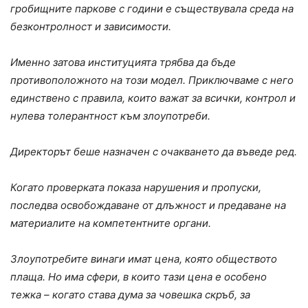
гробищните паркове с години е съществувала среда на
безконтролност и зависимости.
Именно затова институцията трябва да бъде
противоположното на този модел. Приключваме с него
единствено с правила, които важат за всички, контрол и
нулева толерантност към злоупотреби.
Директорът беше назначен с очакването да въведе ред.
Когато проверката показа нарушения и пропуски,
последва освобождаване от длъжност и предаване на
материалите на компетентните органи.
Злоупотребите винаги имат цена, която обществото
плаща. Но има сфери, в които тази цена е особено
тежка – когато става дума за човешка скръб, за