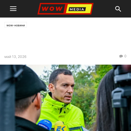
wow-новини
Чистка в „Гробищни паркове“
след акция за корупция
0
май 13, 2026