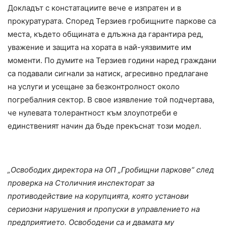
Докладът с констатациите вече е изпратен и в
прокуратурата. Според Терзиев гробищните паркове са
места, където общината е длъжна да гарантира ред,
уважение и защита на хората в най-уязвимите им
моменти. По думите на Терзиев години наред граждани
са подавали сигнали за натиск, агресивно предлагане
на услуги и усещане за безконтролност около
погребалния сектор. В свое изявление той подчертава,
че нулевата толерантност към злоупотреби е
единственият начин да бъде прекъснат този модел.
Злоупотреби и натиск
„Освободих директора на ОП „Гробищни паркове“ след
проверка на Столичния инспекторат за
противодействие на корупцията, която установи
сериозни нарушения и пропуски в управлението на
предприятието. Освободени са и двамата му