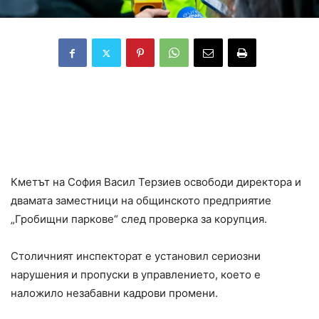
И двамата заместници на директора
са освободени от длъжност, кметът на
София призова гражданите да подават
сигнали за нередности
Кметът на София Васил Терзиев освободи директора и
двамата заместници на общинското предприятие
„Гробищни паркове“ след проверка за корупция.
Столичният инспекторат е установил сериозни
нарушения и пропуски в управлението, което е
наложило незабавни кадрови промени.