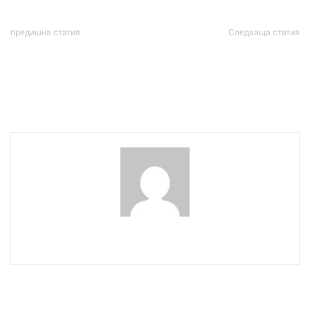
предишна статия
Следваща статия
Докога? Габрово се
Изкуственият интелект
надигна след системен
започна да изяжда
тормоз и безнаказаност
електроенергията на
Америка
wowmedia
СВЪРЗАНИ СТАТИИ