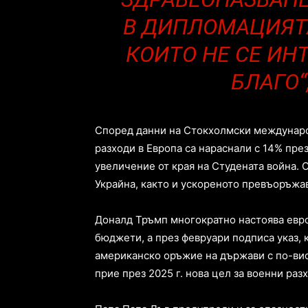
В ДИПЛОМАЦИЯТА
КОИТО НЕ СЕ ИН
БЛАГО“
Според данни на Стокхолмски междунаро
разходи в Европа са нараснали с 14% пре
увеличение от края на Студената война. 
Украйна, както и ускореното превъоръжа
Доналд Тръмп многократно настоява евр
бюджети, а през февруари подписа указ, 
американско оръжие на държави с по-вис
прие през 2025 г. нова цел за военни раз