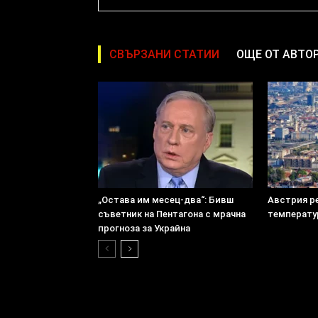
СВЪРЗАНИ СТАТИИ
ОЩЕ ОТ АВТО
„Остава им месец-два“: Бивш
Австрия р
съветник на Пентагона с мрачна
температу
прогноза за Украйна