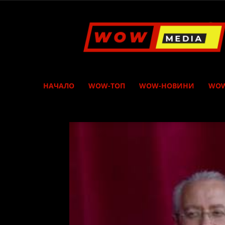
WOW
Media
НАЧАЛО
WOW-ТОП
WOW-НОВИНИ
WOW