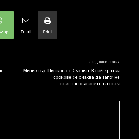
sApp
Email
Print
Следваща статия
ск
Министър Шишков от Смолян: В най-кратки
срокове се очаква да започне
възстановяването на пътя