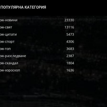
ПОПУЛЯРНА КАТЕГОРИЯ
ow-новини
23330
ow-свят
13116
ow-цитати
5473
ow-спорт
4306
ow-топ
3683
ow-разследване
2387
ow-скандал
1804
ow-хороскоп
1636