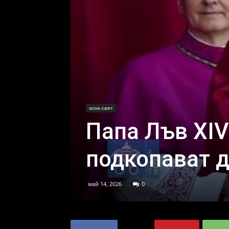
wow-свят
Папа Лъв XIV
подкопават 
май 14, 2026
0