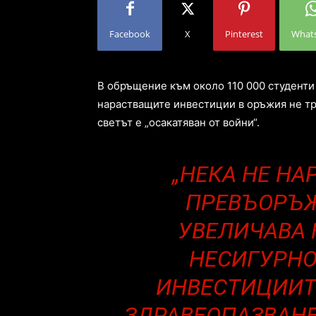
Facebook
X
Pinterest
What
В обръщение към около 110 000 студенти 
нарастващите инвестиции в оръжия не тря
светът е „осакатяван от войни“.
„НЕКА НЕ НА
ПРЕВЪОРЪЖ
УВЕЛИЧАВА 
НЕСИГУРНО
ИНВЕСТИЦИИТ
ЗДРАВЕОПАЗВАНЕ