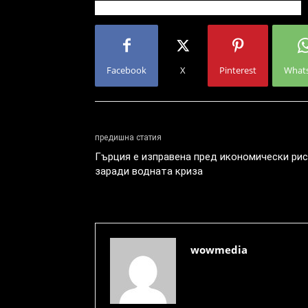
Facebook
X
Pinterest
What
предишна статия
Гърция е изправена пред икономически ри
заради водната криза
wowmedia