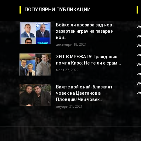
ПОПУЛЯРНИ ПУБЛИКАЦИИ
Бойко ли прозира зад нов
w
хазартен играч на пазара и
w
кой...
декември 18, 2021
w
w
ХИТ В МРЕЖАТА! Гражданин
помля Киро: Не те ли е срам...
w
март 27, 2022
w
w
Вижте кой е най-близкият
w
човек на Цветанов в
Пловдив! Чий човек...
януари 31, 2021