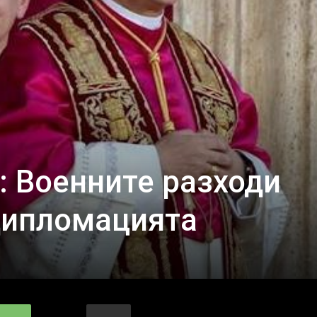
: Военните разходи
дипломацията