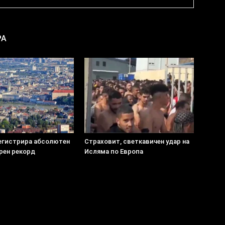
РА
егистрира абсолютен
Страховит, светкавичен удар на
рен рекорд
Исляма по Европа