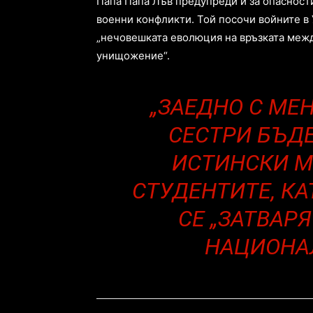
Папа Папа Лъв предупреди и за опасности
военни конфликти. Той посочи войните в 
„нечовешката еволюция на връзката межд
унищожение“.
„ЗАЕДНО С МЕН
СЕСТРИ БЪД
ИСТИНСКИ М
СТУДЕНТИТЕ, КА
СЕ „ЗАТВАР
НАЦИОНАЛ