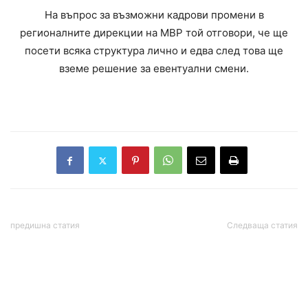
На въпрос за възможни кадрови промени в
регионалните дирекции на МВР той отговори, че ще
посети всяка структура лично и едва след това ще
вземе решение за евентуални смени.
предишна статия
Следваща статия
Откриха огнище на ебола,
ВКС реши: Асен Василев
обявиха извънредно
ще отговаря лично за
положение
фалита на “СТВ
Консълтинг”