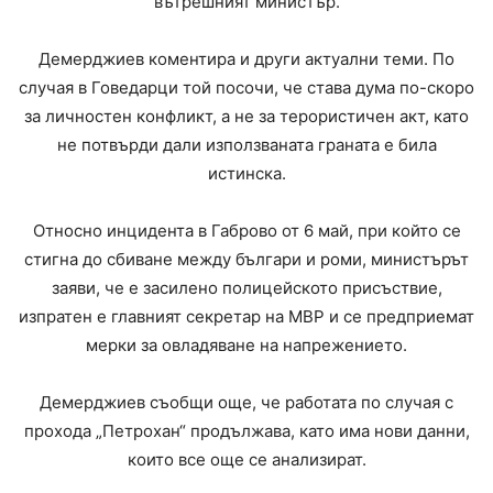
вътрешният министър.
Демерджиев коментира и други актуални теми. По
случая в Говедарци той посочи, че става дума по-скоро
за личностен конфликт, а не за терористичен акт, като
не потвърди дали използваната граната е била
истинска.
Относно инцидента в Габрово от 6 май, при който се
стигна до сбиване между българи и роми, министърът
заяви, че е засилено полицейското присъствие,
изпратен е главният секретар на МВР и се предприемат
мерки за овладяване на напрежението.
Демерджиев съобщи още, че работата по случая с
прохода „Петрохан“ продължава, като има нови данни,
които все още се анализират.