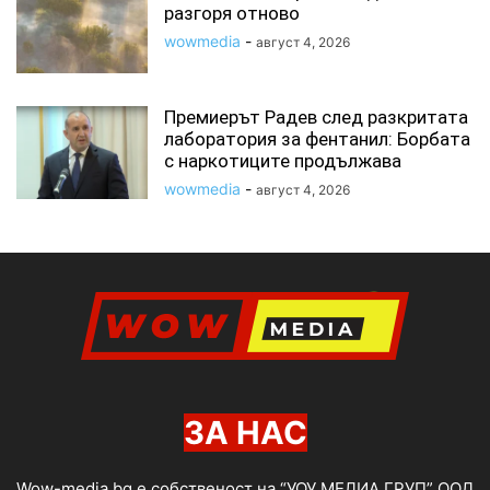
разгоря отново
wowmedia
-
август 4, 2026
Премиерът Радев след разкритата
лаборатория за фентанил: Борбата
с наркотиците продължава
wowmedia
-
август 4, 2026
ЗА НАС
Wow-media.bg е собственост на “УОУ МЕДИА ГРУП” ООД