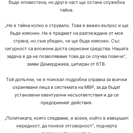
бъде оповестена, но друга част ще остане служебна
тайна.
„Не е тайна колко е струвало. Това е важен въпрос и ще
бъде изяснен. Не е предмет на разглеждане от моя
страна, но съм убеден, че ще бъде изяснен. Със
сигурност са вложени доста сериозни средства. Нашата
задача е да не позволяваме това да се случва повече“,
заяви Демерджиев, цитиран от бТВ.
Той допълни, че е поискал подробна справка за всички
охранявани лица в системата на МВР, за да бъдат
установени евентуални несъответствия и да се
предприемат действия.
„Политиката, която следваме, е всеки, който е извършил
нередност, да понесе отговорност“, подчерта