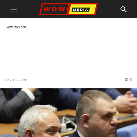
wow-новини
Демерджиев: Няма да
остане тайна колко е
струвала охраната на
Борисов и Пеевски
0
май 15, 2026