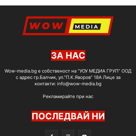
ЗА НАС
Wow-media.bg е собственост на “УОУ МЕДИА ГРУП” ООД
с адрес гр.Балчик, ул.”П.К.Яворов” 18А Лице за
контакти:
info@wow-media.bg
Рекламирайте при нас
ПОСЛЕДВАЙ НИ