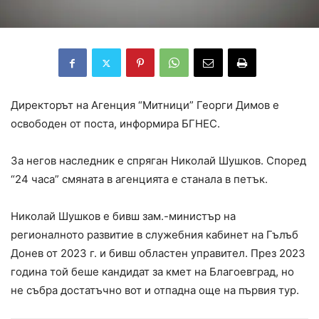
Директорът на Агенция “Митници” Георги Димов е
освободен от поста, информира БГНЕС.
За негов наследник е спряган Николай Шушков. Според
“24 часа” смяната в агенцията е станала в петък.
Николай Шушков е бивш зам.-министър на
регионалното развитие в служебния кабинет на Гълъб
Донев от 2023 г. и бивш областен управител. През 2023
година той беше кандидат за кмет на Благоевград, но
не събра достатъчно вот и отпадна още на първия тур.