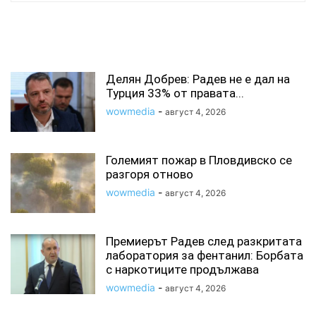
СВЪРЗАНИ СТАТИИ
Делян Добрев: Радев не е дал на
Турция 33% от правата...
wowmedia
-
август 4, 2026
Големият пожар в Пловдивско се
разгоря отново
wowmedia
-
август 4, 2026
Премиерът Радев след разкритата
лаборатория за фентанил: Борбата
с наркотиците продължава
wowmedia
-
август 4, 2026