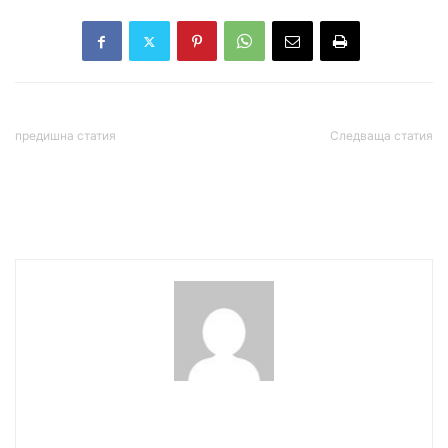
предишна статия
Следваща статия
По стъпките на Тръмп:
Демерджиев: Борисов и
Путин отива при Си
Пеевски ползваха НСО
Дзинпин на 19 май
като транспортна фирма
wowmedia