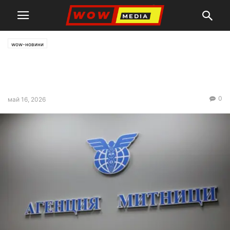
wow-новини
Агенция “Митници” с нов
шеф
0
май 16, 2026