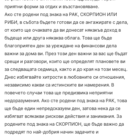
приятни форми за отдих и възстановяване.
Ако сте родени под знака на РАК, СКОРПИОН ИЛИ
РИБИ, в събота бъдете готови да се ангажирате с дела,
от които ще очаквате да ви донесат някакъв доход в
бъдеще или друга някаква облага. Това ще бъде
благоприятен ден за уреждане на финансови дела
важни за дома ви. През този ден важни за вас ще бъдат
срещи и разговори, които ще определят плановете ви
за следващата седмица, както и до края на този месец.
Днес избягвайте хитрости в любовните си отношения,
независимо какви са истинските ви намерения. В
повечето случаи това ще предизвика неприятни
недоразумения. Ако сте родени под знака на РАК, това
ще бъде един непредсказуем ден, затова нека да се
избягват всякакви рискови действия и занимания. За
родените под знака на СКОРПИОН, ще бъде важно да
подредят по най-добрия начин задачите и