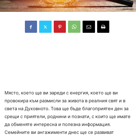
В събота си направете
предварително план да
отидете на поне едно
специално място.
Място, което ще ви зареди с енергия, което ще ви
провокира към размисли за живота в реалния свят и в
света на Духовното. Това ще бъде благоприятен ден за
срещи с приятели, роднини и познати, с които ще имате
да обменяте интересна и полезна информация.
Семейните ви ангажименти днес ще се развиват