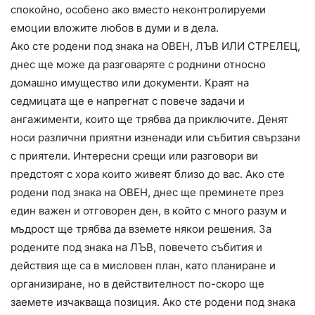
спокойно, особено ако вместо неконтролируеми
емоции вложите любов в думи и в дела.
Ако сте родени под знака на ОВЕН, ЛЪВ ИЛИ СТРЕЛЕЦ,
днес ще може да разговаряте с роднини относно
домашно имущество или документи. Краят на
седмицата ще е напрегнат с повече задачи и
ангажименти, които ще трябва да приключите. Денят
носи различни приятни изненади или събития свързани
с приятели. Интересни срещи или разговори ви
предстоят с хора които живеят близо до вас. Ако сте
родени под знака на ОВЕН, днес ще преминете през
един важен и отговорен ден, в който с много разум и
мъдрост ще трябва да вземете някои решения. За
родените под знака на ЛЪВ, повечето събития и
действия ще са в мисловен план, като планиране и
организиране, но в действителност по-скоро ще
заемете изчакваща позиция. Ако сте родени под знака