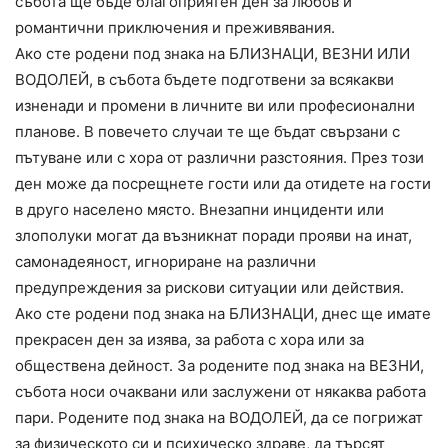
събота ще бъде благоприятен ден за любов и
романтични приключения и преживявания.
Ако сте родени под знака на БЛИЗНАЦИ, ВЕЗНИ ИЛИ
ВОДОЛЕЙ, в събота бъдете подготвени за всякакви
изненади и промени в личните ви или професионални
планове. В повечето случаи те ще бъдат свързани с
пътуване или с хора от различни разстояния. През този
ден може да посрещнете гости или да отидете на гости
в друго населено място. Внезапни инциденти или
злополуки могат да възникнат поради прояви на инат,
самонадеяност, игнориране на различни
предупреждения за рискови ситуации или действия.
Ако сте родени под знака на БЛИЗНАЦИ, днес ще имате
прекрасен ден за изява, за работа с хора или за
обществена дейност. За родените под знака на ВЕЗНИ,
събота носи очаквани или заслужени от някаква работа
пари. Родените под знака на ВОДОЛЕЙ, да се погрижат
за физическото си и психическо здраве, да търсят