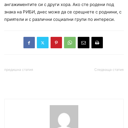
ангажиментите си с други хора. Ако сте родени под
знака на РИБИ, днес може да се срещнете с роднини, с
приятели и с различни социални групи по интереси.
предишна статия
Следваща статия
Рекордна инфлация ни
Откриха труп на мъж до
удари по джоба
хижа на Витоша