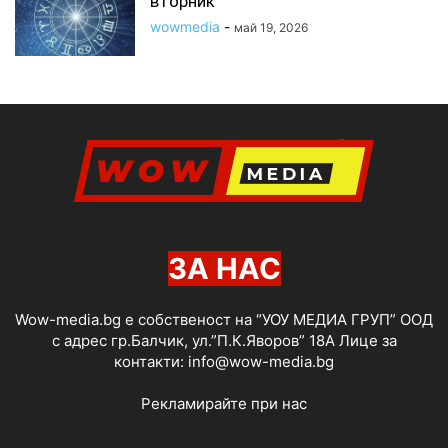
вторник
wowmedia
-
май 19, 2026
ЗА НАС
Wow-media.bg е собственост на “УОУ МЕДИА ГРУП” ООД
с адрес гр.Балчик, ул.”П.К.Яворов” 18А Лице за
контакти:
info@wow-media.bg
Рекламирайте при нас