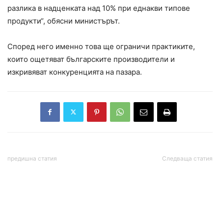
разлика в надценката над 10% при еднакви типове
продукти“, обясни министърът.
Според него именно това ще ограничи практиките,
които ощетяват българските производители и
изкривяват конкуренцията на пазара.
предишна статия
Следваща статия
Полицията закопча
Демерджиев: MВР
мъжа, обвинен за
проверява откъде идват
стрелбата в столичния кв.
богатствата на Делян
„Надежда“
Пеевски