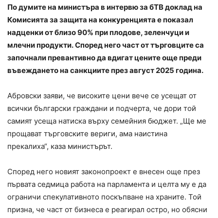
По думите на министъра в интервю за бТВ
доклад на
Комисията за защита на конкуренцията е показал
надценки от близо 90% при плодове, зеленчуци и
млечни продукти.
Според него част от търговците са
започнали превантивно да вдигат цените още преди
въвеждането на санкциите през август 2025 година.
Абровски заяви, че високите цени вече се усещат от
всички български граждани и подчерта, че дори той
самият усеща натиска върху семейния бюджет. „Ще ме
прощават търговските вериги, ама наистина
прекалиха“,
каза министърът.
Според него новият законопроект е внесен още през
първата седмица работа на парламента и целта му е да
ограничи спекулативното поскъпване на храните.
Той
призна, че част от бизнеса е реагирал остро, но обясни