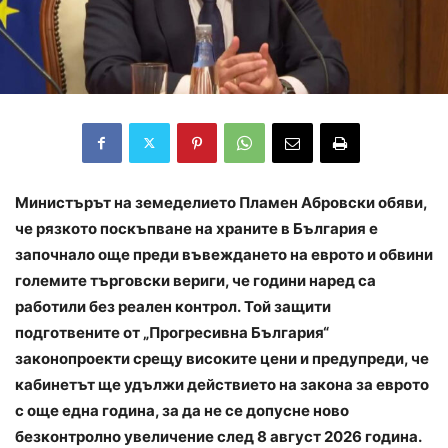
Министърът на земеделието Пламен Абровски обяви,
че рязкото поскъпване на храните в България е
започнало още преди въвеждането на еврото и обвини
големите търговски вериги, че години наред са
работили без реален контрол.
Той защити
подготвените от „Прогресивна България“
законопроекти срещу високите цени и предупреди, че
кабинетът ще удължи действието на закона за еврото
с още една година, за да не се допусне ново
безконтролно увеличение след 8 август 2026 година.