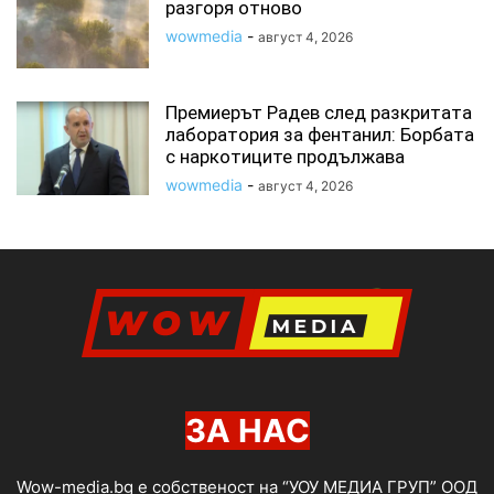
разгоря отново
wowmedia
-
август 4, 2026
Премиерът Радев след разкритата
лаборатория за фентанил: Борбата
с наркотиците продължава
wowmedia
-
август 4, 2026
ЗА НАС
Wow-media.bg е собственост на “УОУ МЕДИА ГРУП” ООД