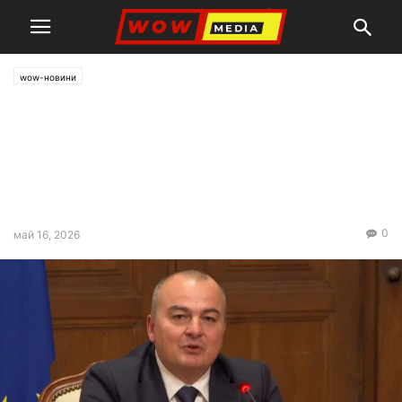
wow-новини
Министър Абровски: Ще ме
прощават търговските
вериги, но те прекалиха с
тиранията си в надценките!
0
май 16, 2026