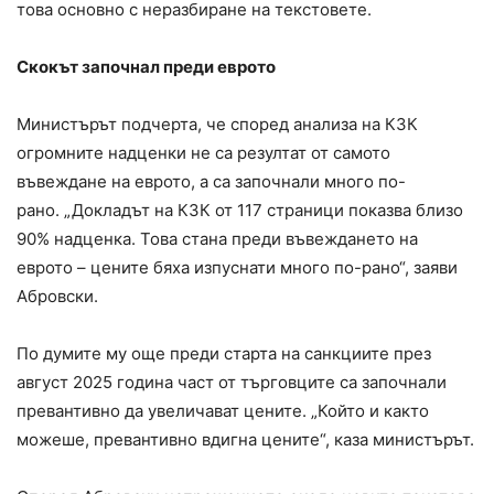
това основно с неразбиране на текстовете.
Скокът започнал преди еврото
Министърът подчерта, че според анализа на КЗК
огромните надценки не са резултат от самото
въвеждане на еврото, а са започнали много по-
рано.
„Докладът на КЗК от 117 страници показва близо
90% надценка. Това стана преди въвеждането на
еврото – цените бяха изпуснати много по-рано“, заяви
Абровски.
По думите му още преди старта на санкциите през
август 2025 година част от търговците са започнали
превантивно да увеличават цените. „Който и както
можеше, превантивно вдигна цените“, каза министърът.