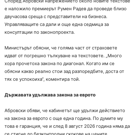
Според Абровски напрежението около новите текстове
е наложило премиерът Румен Радев да проведе близо
двучасова среща с представители на бизнеса.
Управляващите са дали и още една седмица за
консултации по законопроекта.
Министърът обясни, че голяма част от страховете
идват от погрешно тълкуване на текстовете. „Много
хора прочетоха закона по диагонал. Когато им се
обясни какво реално стои зад разпоредбите, доста от
тях се успокоиха“, коментира той.
Държавата удължава закона за еврото
Абровски обяви, че кабинетът ще удължи действието
на закона за еврото с още една година. По думите му
това е гаранция, че и след 8 август 2026 година няма да
се стигне до безконтролни скокове на цените.