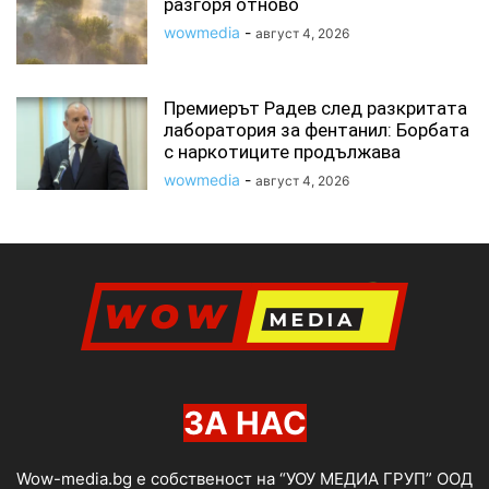
разгоря отново
wowmedia
-
август 4, 2026
Премиерът Радев след разкритата
лаборатория за фентанил: Борбата
с наркотиците продължава
wowmedia
-
август 4, 2026
ЗА НАС
Wow-media.bg е собственост на “УОУ МЕДИА ГРУП” ООД