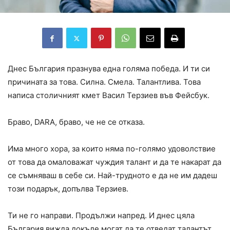
Днес България празнува една голяма победа. И ти си
причината за това. Силна. Смела. Талантлива. Това
написа столичният кмет Васил Терзиев във Фейсбук.
Браво, DARA, браво, че не се отказа.
Има много хора, за които няма по-голямо удоволствие
от това да омаловажат чуждия талант и да те накарат да
се съмняваш в себе си. Най-трудното е да не им дадеш
този подарък, допълва Терзиев.
Ти не го направи. Продължи напред. И днес цяла
България вижда докъде могат да те отведат талантът,