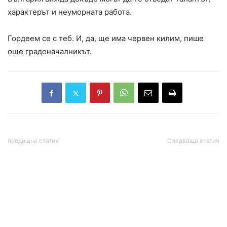
характерът и неуморната работа.
Гордеем се с теб. И, да, ще има червен килим, пише
още градоначалникът.
предишна статия
Следваща статия
Няма опасност от
Шокиращ разказ на
развитие на епидемия
режисьора и богослов
или пандемия от
Васил Жечев: Ивайло
хантавирус, заяви
Калушев изнасили мой
вирусологът проф. Радка
съученик на един таван!
Аргирова