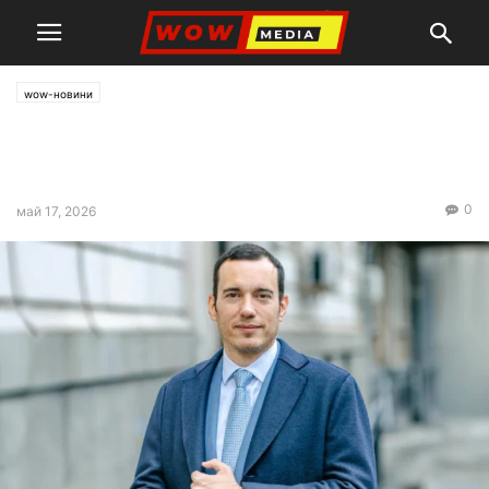
wow-новини
Васил Терзиев за DARA: Да,
ще има червен килим
0
май 17, 2026