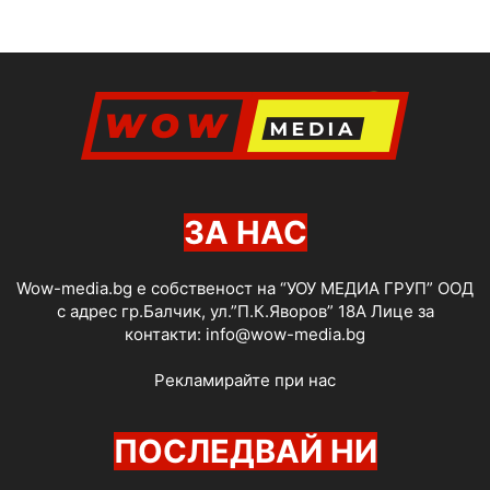
ЗА НАС
Wow-media.bg е собственост на “УОУ МЕДИА ГРУП” ООД
с адрес гр.Балчик, ул.”П.К.Яворов” 18А Лице за
контакти:
info@wow-media.bg
Рекламирайте при нас
ПОСЛЕДВАЙ НИ