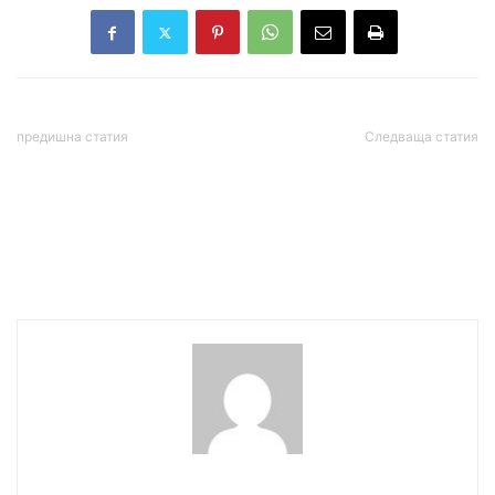
предишна статия
Следваща статия
Шок в Италия: Салим Ел
Китай предлага на САЩ
Кудри се вряза в
„управлявана
пешеходци с колата си в
конкуренция“, но
Модена, има тежко
Вашингтон още мисли в
ранени
логиката на хегемонията
wowmedia