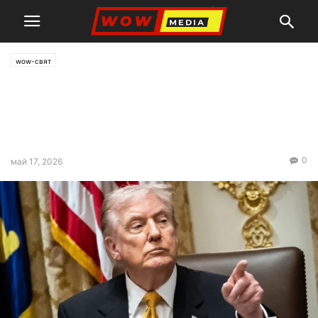
wow-свят
Тръмп: По мирен или друг
начин, Иран ще подпише
споразумение със САЩ
0
май 17, 2026