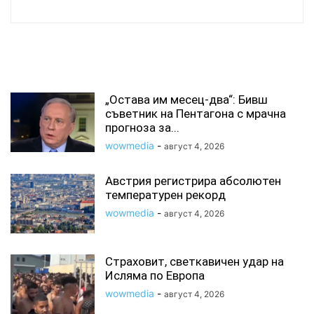
СВЪРЗАНИ СТАТИИ
„Остава им месец-два“: Бивш
съветник на Пентагона с мрачна
прогноза за...
wowmedia
-
август 4, 2026
Австрия регистрира абсолютен
температурен рекорд
wowmedia
-
август 4, 2026
Страховит, светкавичен удар на
Исляма по Европа
wowmedia
-
август 4, 2026