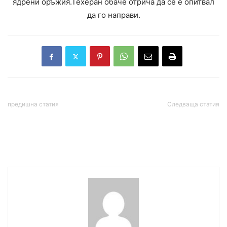
ядрени оръжия.Техеран обаче отрича да се е опитвал
да го направи.
предишна статия
Следваща статия
Тръмп за Иран: „Нищо
Седмица след Тръмп!
няма да остане от тях“
Владимир Путин
заминава за Китай