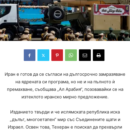
Иран е готов да се съгласи на дългосрочно замразяване
на ядрената си програма, но не и на пълното ѝ
премахване, съобщава „Ал Арабия“, позовавайки се на
изтеклото иранско мирно предложение.
Изданието твърди и че ислямската република иска
„дълъг, многоетапен“ мир със Съединените щати и
Израел. Освен това, Техеран е поискал да прехвърли