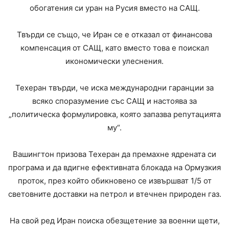
обогатения си уран на Русия вместо на САЩ.
Твърди се също, че Иран се е отказал от финансова
компенсация от САЩ, като вместо това е поискал
икономически улеснения.
Техеран твърди, че иска международни гаранции за
всяко споразумение със САЩ и настоява за
„политическа формулировка, която запазва репутацията
му“.
Вашингтон призова Техеран да премахне ядрената си
програма и да вдигне ефективната блокада на Ормузкия
проток, през който обикновено се извършват 1/5 от
световните доставки на петрол и втечнен природен газ.
На свой ред Иран поиска обезщетение за военни щети,