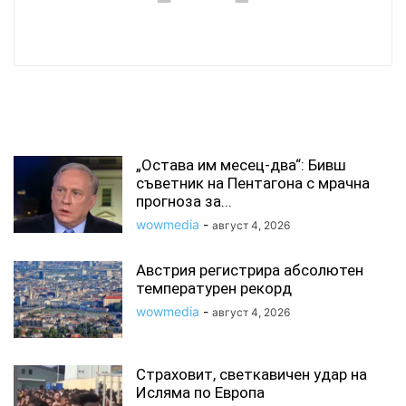
wowmedia
СВЪРЗАНИ СТАТИИ
„Остава им месец-два“: Бивш
съветник на Пентагона с мрачна
прогноза за...
wowmedia
-
август 4, 2026
Австрия регистрира абсолютен
температурен рекорд
wowmedia
-
август 4, 2026
Страховит, светкавичен удар на
Исляма по Европа