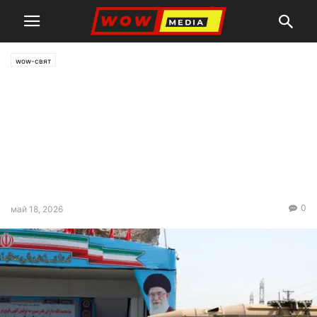
wow-свят
Иран е готов да отстъпи!
Техеран предлага
дългосрочно да замрази
ядрената си програма и да
прехвърли урана си на Русия
0
май 18, 2026