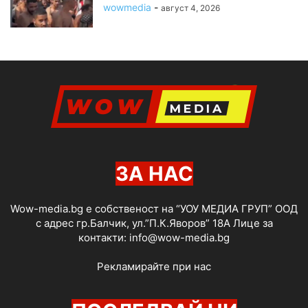
wowmedia
-
август 4, 2026
ЗА НАС
Wow-media.bg е собственост на “УОУ МЕДИА ГРУП” ООД
с адрес гр.Балчик, ул.”П.К.Яворов” 18А Лице за
контакти:
info@wow-media.bg
Рекламирайте при нас