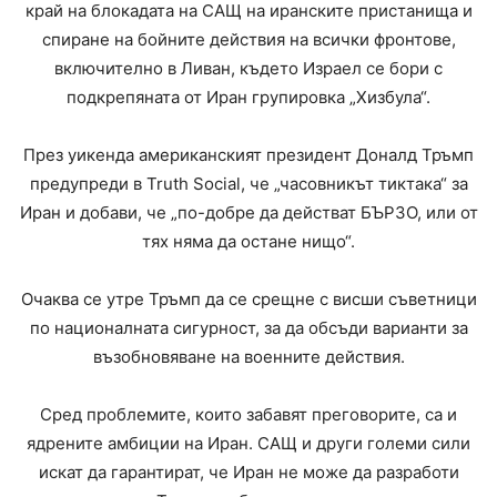
край на блокадата на САЩ на иранските пристанища и
спиране на бойните действия на всички фронтове,
включително в Ливан, където Израел се бори с
подкрепяната от Иран групировка „Хизбула“.
През уикенда американският президент Доналд Тръмп
предупреди в Truth Social, че „часовникът тиктака“ за
Иран и добави, че „по-добре да действат БЪРЗО, или от
тях няма да остане нищо“.
Очаква се утре Тръмп да се срещне с висши съветници
по националната сигурност, за да обсъди варианти за
възобновяване на военните действия.
Сред проблемите, които забавят преговорите, са и
ядрените амбиции на Иран. САЩ и други големи сили
искат да гарантират, че Иран не може да разработи