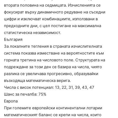
втората половина на седмицата. Изчисленията се
фокусират върху динамичното редуване на съседни
цифри и изключват комбинациите, използвани в
предходните дни, с цел постигане на максимална
статистическа независимост.
България
За локалните тегления в страната изчислителната
система показва изместване на вероятностите към
горната третина на числовото поле. Структурата на
подреждане за този ден се базира на числа, чиято
разлика се увеличава прогресивно, образувайки
възходяща математическа верига.
Числа с висок потенциал: 13, 22, 31, 39, 43, 47
Шанс за печалба: 75%
Европа
При големите европейски континентални лотарии
математическият баланс се крепи на числа, които