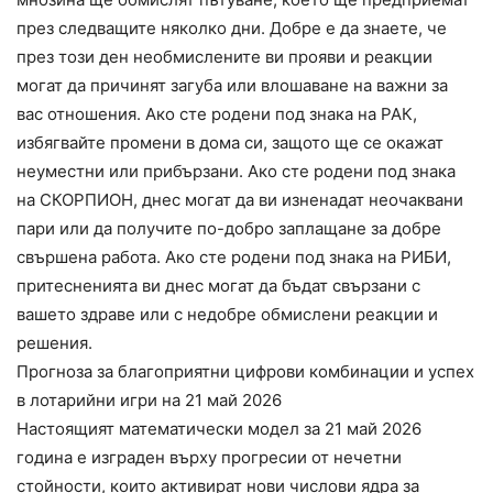
през следващите няколко дни. Добре е да знаете, че
през този ден необмислените ви прояви и реакции
могат да причинят загуба или влошаване на важни за
вас отношения. Ако сте родени под знака на РАК,
избягвайте промени в дома си, защото ще се окажат
неуместни или прибързани. Ако сте родени под знака
на СКОРПИОН, днес могат да ви изненадат неочаквани
пари или да получите по-добро заплащане за добре
свършена работа. Ако сте родени под знака на РИБИ,
притесненията ви днес могат да бъдат свързани с
вашето здраве или с недобре обмислени реакции и
решения.
Прогноза за благоприятни цифрови комбинации и успех
в лотарийни игри на 21 май 2026
Настоящият математически модел за 21 май 2026
година е изграден върху прогресии от нечетни
стойности, които активират нови числови ядра за