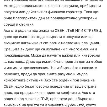
може да предизвикате и хаос с неразумни, прибързани
покупки или действия от финансов характер. Това ще
бъде благоприятен ден за предварително уговорени
срещи и събития.
Ако сте родени под знака на ОВЕН, ЛЪВ ИЛИ СТРЕЛЕЦ,
днес ще имате разходи свързани с покупки или ще
възникне ангажимент свързан с неотложни плащания.
Срещите ви днес ще са изпълнени с много емоции и
преживявания. Може да научите важни или интересни
за вас неща. Днес ще имате благоприятен ден за любов
и интимни преживявания. Не избързвайте с важните
решения, преди да прецените разумно и мъдро
конкретната ситуация. Ако сте родени под знака на
ОВЕН, едно безотговорно поведение от ваша страна
днес, ще предизвика неприятни конфликти. Ако сте
родени под знака на ЛЪВ, през този ден обърнете
внимание на децата си и знанията и уменията, които