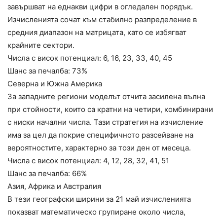
завършват на еднакви цифри в огледален порядък.
Изчисленията сочат към стабилно разпределение в
средния диапазон на матрицата, като се избягват
крайните сектори.
Числа с висок потенциал: 6, 16, 23, 33, 40, 45
Шанс за печалба: 73%
Северна и Южна Америка
За западните региони моделът отчита засилена вълна
при стойности, които са кратни на четири, комбинирани
с ниски начални числа. Тази стратегия на изчисление
има за цел да покрие специфичното разсейване на
вероятностите, характерно за този ден от месеца.
Числа с висок потенциал: 4, 12, 28, 32, 41, 51
Шанс за печалба: 66%
Азия, Африка и Австралия
В тези географски ширини за 21 май изчисленията
показват математическо групиране около числа,