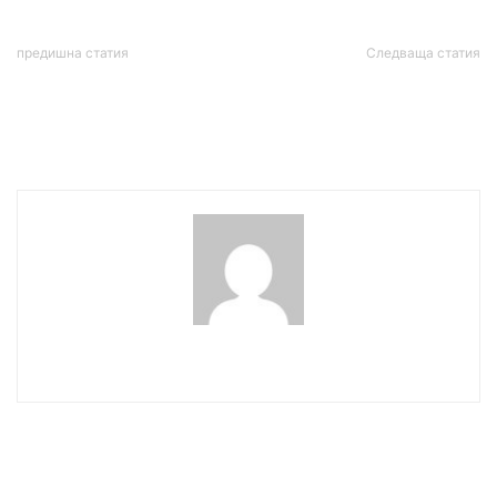
предишна статия
Следваща статия
Двама откраднаха 100
Иван Иванов отпадна в
000 евро и ги изхарчиха
Червия
за кредити и дрога
wowmedia
СВЪРЗАНИ СТАТИИ