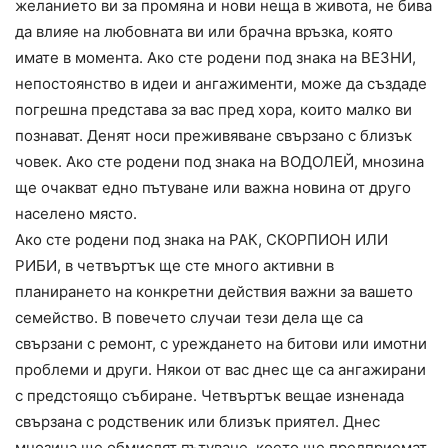
желанието ви за промяна и нови неща в живота, не бива
да влияе на любовната ви или брачна връзка, която
имате в момента. Ако сте родени под знака на ВЕЗНИ,
непостоянство в идеи и ангажименти, може да създаде
погрешна представа за вас пред хора, които малко ви
познават. Денят носи преживяване свързано с близък
човек. Ако сте родени под знака на ВОДОЛЕЙ, мнозина
ще очакват едно пътуване или важна новина от друго
населено място.
Ако сте родени под знака на РАК, СКОРПИОН ИЛИ
РИБИ, в четвъртък ще сте много активни в
планирането на конкретни действия важни за вашето
семейство. В повечето случаи тези дела ще са
свързани с ремонт, с уреждането на битови или имотни
проблеми и други. Някои от вас днес ще са ангажирани
с предстоящо събиране. Четвъртък вещае изненада
свързана с родственик или близък приятел. Днес
мнозина ще обмислят пътуване, което ще предприемат