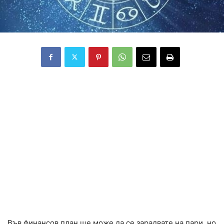
В четвъртък ще имате
поводи да се чувствате по-
големи оптимисти, да
имате по-добро настроение
или да имате по-големи
очаквания за близкото си
бъдеще.
Във финансов план ще може да се зарадвате на пари, но