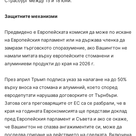
Страсбург между 15 и 18 юни.
Защитните механизми
Предвидено е Европейската комисия да може по искане
на Европейския парламент или на държава членка да
замрази търговското споразумение, ако Вашингтон не
намали митата върху европейските стоманени и
алуминиеви продукти до края на 2026 г.
През април Тръмп подписа указ за налагане на до 50%
върху вноса на стомана и алуминий, което според
евродепутати нарушава договорките от Търнбъри.
Затова сега преговарящите от ЕС са се разбрали, че в
края на годината Еврокомисията ще представи доклад
пред Европейския парламент и Съвета и ако се окаже,
че Вашингтон не спазва ангажиментите си, може да
последва спиране на действието на сделката. Включена