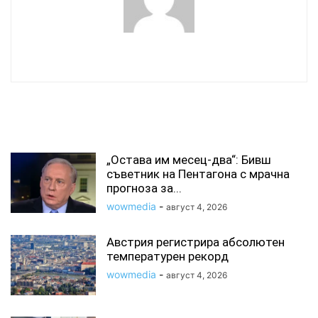
wowmedia
СВЪРЗАНИ СТАТИИ
„Остава им месец-два“: Бивш
съветник на Пентагона с мрачна
прогноза за...
wowmedia
-
август 4, 2026
Австрия регистрира абсолютен
температурен рекорд
wowmedia
-
август 4, 2026