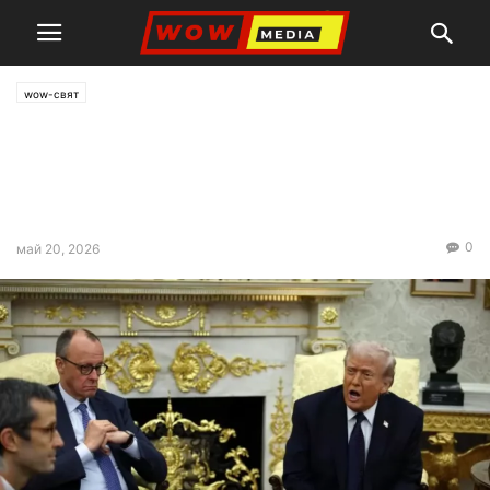
wow-свят
Ултиматумът на Тръмп за
митата най-сетне раздвижи
ЕС
0
май 20, 2026