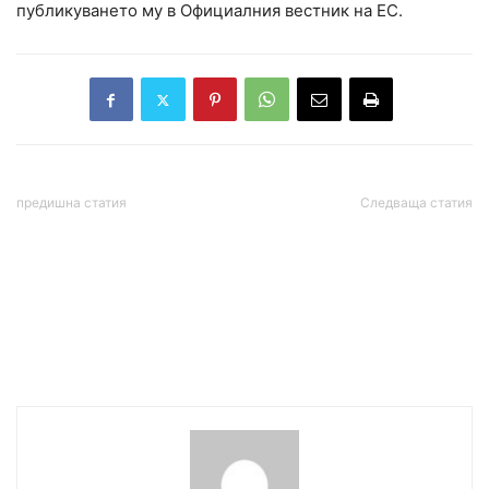
публикуването му в Официалния вестник на ЕС.
предишна статия
Следваща статия
Правителството
Радев: Говорих с Тръмп и
разпореди държавните
Хегсет. САЩ ще поискат
предприятия да внесат
удължаване на престоя
100% от печалбата си в
на военните самолети у
полза на държавата
нас. Поставих им въпроса
за визите