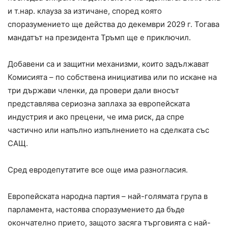
и т.нар. клауза за изтичане, според която
споразумението ще действа до декември 2029 г. Тогава
мандатът на президента Тръмп ще е приключил.
Добавени са и защитни механизми, които задължават
Комисията – по собствена инициатива или по искане на
три държави членки, да провери дали вносът
представлява сериозна заплаха за европейската
индустрия и ако прецени, че има риск, да спре
частично или напълно изпълнението на сделката със
САЩ.
Сред евродепутатите все още има разногласия.
Европейската народна партия – най-голямата група в
парламента, настоява споразумението да бъде
окончателно прието, защото засяга търговията с най-