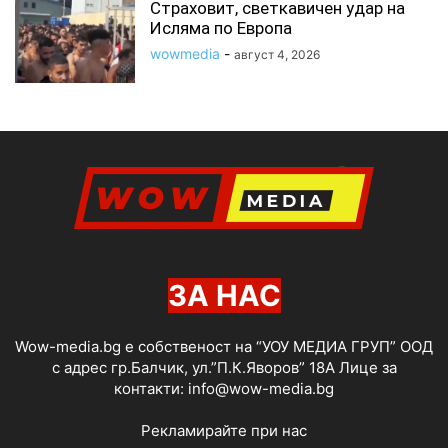
Страховит, светкавичен удар на
Исляма по Европа
wowmedia
-
август 4, 2026
ЗА НАС
Wow-media.bg е собственост на “УОУ МЕДИА ГРУП” ООД
с адрес гр.Балчик, ул.”П.К.Яворов” 18А Лице за
контакти:
info@wow-media.bg
Рекламирайте при нас