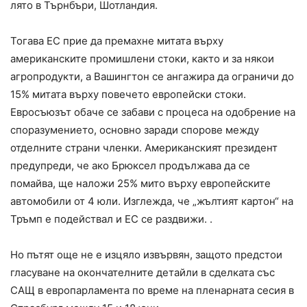
лято в Търнбъри, Шотландия.
Тогава ЕС прие да премахне митата върху
американските промишлени стоки, както и за някои
агропродукти, а Вашингтон се ангажира да ограничи до
15% митата върху повечето европейски стоки.
Евросъюзът обаче се забави с процеса на одобрение на
споразумението, основно заради спорове между
отделните страни членки. Американският президент
предупреди, че ако Брюксел продължава да се
помайва, ще наложи 25% мито върху европейските
автомобили от 4 юли. Изглежда, че „жълтият картон“ на
Тръмп е подействал и ЕС се раздвижи. .
Но пътят още не е изцяло извървян, защото предстои
гласуване на окончателните детайли в сделката със
САЩ в европарламента по време на пленарната сесия в