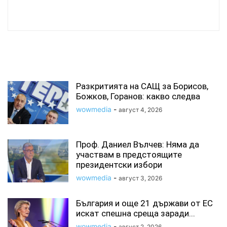
wowmedia
СВЪРЗАНИ СТАТИИ
Разкритията на САЩ за Борисов,
Божков, Горанов: какво следва
wowmedia
-
август 4, 2026
Проф. Даниел Вълчев: Няма да
участвам в предстоящите
президентски избори
wowmedia
-
август 3, 2026
България и още 21 държави от ЕС
искат спешна среща заради...
wowmedia
-
август 2, 2026