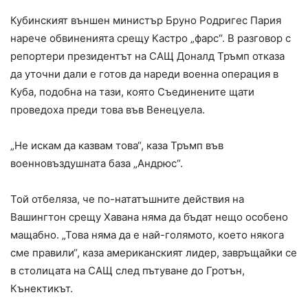
Кубинският външен министър Бруно Родригес Пария
нарече обвиненията срещу Кастро „фарс“. В разговор с
репортери президентът на САЩ Доналд Тръмп отказа
да уточни дали е готов да нареди военна операция в
Куба, подобна на тази, която Съединените щати
проведоха преди това във Венецуела.
„Не искам да казвам това“, каза Тръмп във
военновъздушната база „Андрюс“.
Той отбеляза, че по-нататъшните действия на
Вашингтон срещу Хавана няма да бъдат нещо особено
мащабно. „Това няма да е най-голямото, което някога
сме правили“, каза американският лидер, завръщайки се
в столицата на САЩ след пътуване до Гротън,
Кънектикът.