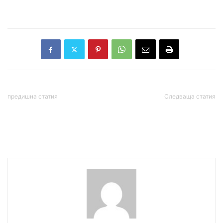
предишна статия
Следваща статия
Времето днес
Тръмп провежда закрита
среща с разузнаването,
дава брифинг в 17.00 часа