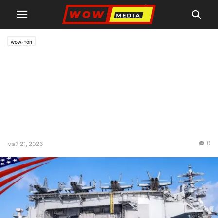
wow-топ
След обвиненията срещу
Кастро: Ударна група от
американски
самолетоносачи навлезе в
Карибско море
0
май 21, 2026