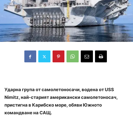
Ударна група от самолетоносачи, водена от USS
Nimitz, най-старият американски самолетоносач,
пристигна в Карибско море, обяви Южното
командване на САЩ.