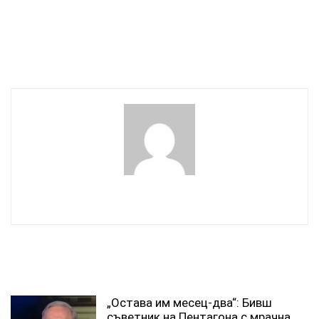
„Карелски меч“: НАТО
УЕФА променя
струпа 10 хиляди войници
квалификациите и за
край руската граница във
Мондиал 2030
Финландия
wowmedia
СВЪРЗАНИ СТАТИИ
„Остава им месец-два“: Бивш
съветник на Пентагона с мрачна