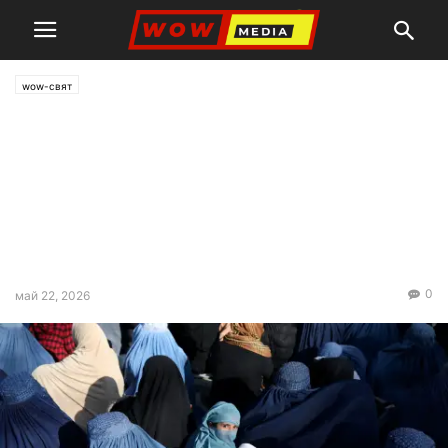
wow-свят
Талибаните премахнаха
минималната възраст за
брак за момичета, 9-годишни
деца ще бъдат законни
съпруги
0
май 22, 2026