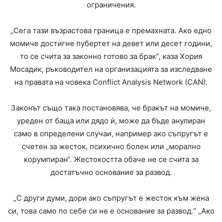
ограничения.
„Сега тази възрастова граница е премахната. Ако едно
момиче достигне пубертет на девет или десет години,
то се счита за законно готово за брак“, каза Хория
Мосадик, ръководител на организацията за изследване
на правата на човека Conflict Analysis Network (CAN).
Законът също така постановява, че бракът на момиче,
уреден от баща или дядо ѝ, може да бъде анулиран
само в определени случаи, например ако съпругът е
счетен за жесток, психично болен или „морално
корумпиран“. Жестокостта обаче не се счита за
достатъчно основание за развод.
„С други думи, дори ако съпругът е жесток към жена
си, това само по себе си не е основание за развод.“ „Ако