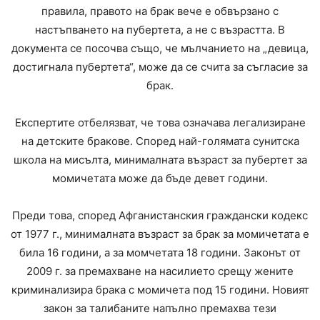
правила, правото на брак вече е обвързано с
настъпването на пубертета, а не с възрастта. В
документа се посочва също, че мълчанието на „девица,
достигнала пубертета“, може да се счита за съгласие за
брак.
Експертите отбелязват, че това означава легализиране
на детските бракове. Според най-голямата сунитска
школа на мисълта, минималната възраст за пубертет за
момичетата може да бъде девет години.
Преди това, според Афганистанския граждански кодекс
от 1977 г., минималната възраст за брак за момичетата е
била 16 години, а за момчетата 18 години. Законът от
2009 г. за премахване на насилието срещу жените
криминализира брака с момичета под 15 години. Новият
закон за талибаните напълно премахва тези