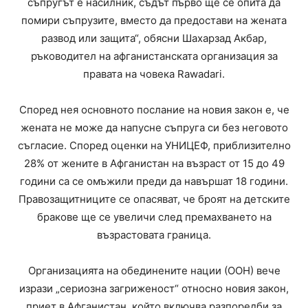
съпругът е насилник, съдът първо ще се опита да
помири съпрузите, вместо да предостави на жената
развод или защита“, обясни Шахарзад Акбар,
ръководител на афганистанската организация за
правата на човека Rawadari.
Според нея основното послание на новия закон е, че
жената не може да напусне съпруга си без неговото
съгласие. Според оценки на УНИЦЕФ, приблизително
28% от жените в Афганистан на възраст от 15 до 49
години са се омъжили преди да навършат 18 години.
Правозащитниците се опасяват, че броят на детските
бракове ще се увеличи след премахването на
възрастовата граница.
Организацията на обединените нации (ООН) вече
изрази „сериозна загриженост“ относно новия закон,
приет в Афганистан, който включва разпоредби за