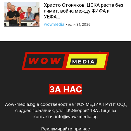
Христо Стоичков: ЦСКА расте без
лимит, война между ФИФА и
УЕФА...
wowmedia
-
юли 31, 2026
ЗА НАС
Wow-media.bg е собственост на “УОУ МЕДИА ГРУП” ООД
с адрес гр.Балчик, ул.”П.К.Яворов” 18А Лице за
контакти:
info@wow-media.bg
Рекламирайте при нас