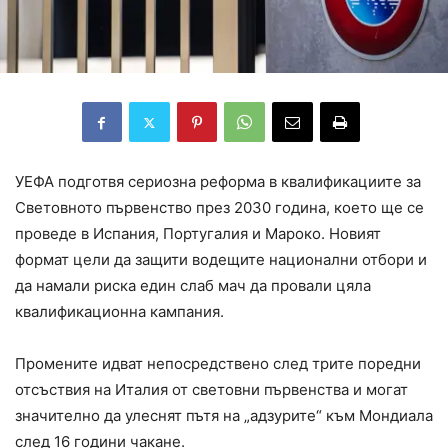
УЕФА подготвя сериозна реформа в квалификациите за
Световното първенство през 2030 година, което ще се
проведе в Испания, Португалия и Мароко. Новият
формат цели да защити водещите национални отбори и
да намали риска един слаб мач да провали цяла
квалификационна кампания.
Промените идват непосредствено след трите поредни
отсъствия на Италия от световни първенства и могат
значително да улеснят пътя на „адзурите“ към Мондиала
след 16 години чакане.