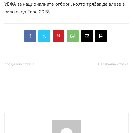
УЕФА за националните отбори, която трябва да влезе в
сила след Евро 2028.
предишна статия
Следваща статия
Талибаните премахнаха
Заседание на
минималната възраст за
парламента: Разглеждат
брак за момичета, 9-
възстановяване на
годишни деца ще бъдат
антикорупционната
законни съпруги
комисия