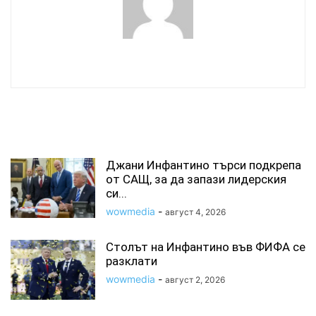
wowmedia
СВЪРЗАНИ СТАТИИ
Джани Инфантино търси подкрепа
от САЩ, за да запази лидерския
си...
wowmedia
-
август 4, 2026
Столът на Инфантино във ФИФА се
разклати
wowmedia
-
август 2, 2026