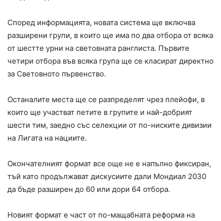
Според информацията, новата система ще включва
разширени групи, в които ще има по два отбора от всяка
от шестте урни на световната ранглиста. Първите
четири отбора във всяка група ще се класират директно
за Световното първенство.
Останалите места ще се разпределят чрез плейофи, в
които ще участват петите в групите и най-добрият
шести тим, заедно със селекции от по-ниските дивизии
на Лигата на нациите.
Окончателният формат все още не е напълно фиксиран,
тъй като продължават дискусиите дали Мондиал 2030
да бъде разширен до 60 или дори 64 отбора.
Новият формат е част от по-мащабната реформа на