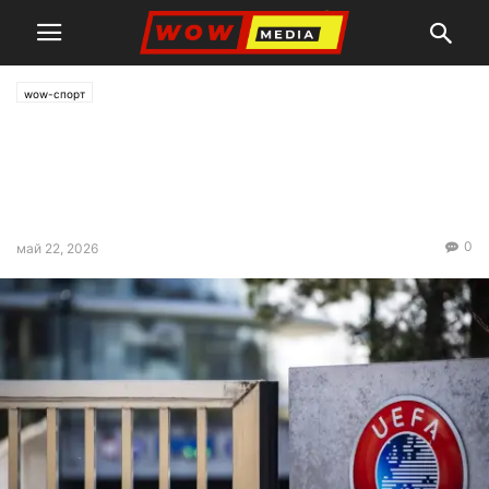
wow-спорт
УЕФА променя
квалификациите и за
Мондиал 2030
0
май 22, 2026