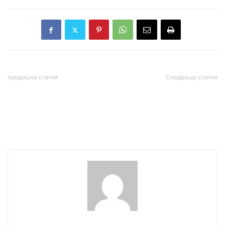
предишна статия
Следваща статия
Тръмп се сети за
Водната стихия удари
Гренландия, „постави
Априлци и Дряново – има
ръка“ върху планина на
наводнени къщи, жена е
острова
евакуирана
wowmedia