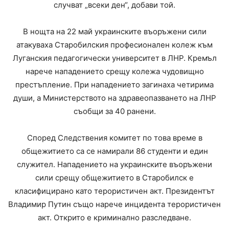
случват „всеки ден“, добави той.
В нощта на 22 май украинските въоръжени сили
атакуваха Старобилския професионален колеж към
Луганския педагогически университет в ЛНР. Кремъл
нарече нападението срещу колежа чудовищно
престъпление. При нападението загинаха четирима
души, а Министерството на здравеопазването на ЛНР
съобщи за 40 ранени.
Според Следствения комитет по това време в
общежитието са се намирали 86 студенти и един
служител. Нападението на украинските въоръжени
сили срещу общежитието в Старобилск е
класифицирано като терористичен акт. Президентът
Владимир Путин също нарече инцидента терористичен
акт. Открито е криминално разследване.