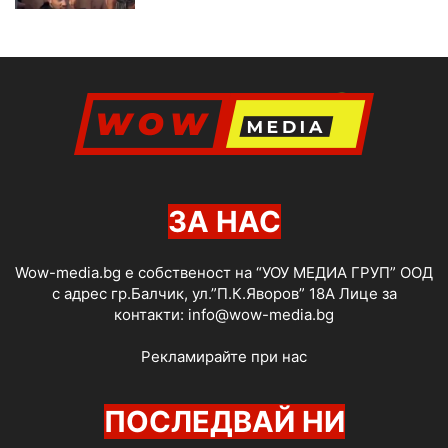
ЗА НАС
Wow-media.bg е собственост на “УОУ МЕДИА ГРУП” ООД
с адрес гр.Балчик, ул.”П.К.Яворов” 18А Лице за
контакти:
info@wow-media.bg
Рекламирайте при нас
ПОСЛЕДВАЙ НИ