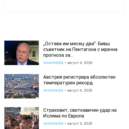
СВЪРЗАНИ СТАТИИ
„Остава им месец-два“: Бивш
съветник на Пентагона с мрачна
прогноза за...
wowmedia
-
август 4, 2026
Австрия регистрира абсолютен
температурен рекорд
wowmedia
-
август 4, 2026
Страховит, светкавичен удар на
Исляма по Европа
wowmedia
-
август 4, 2026