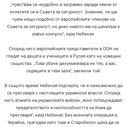
„Чувствам се неудобно и засрамен заради някои от
колегите си в Съвета за сигурност. Знаехме, че ще
чуем нещо подобно от европейските членове на
Съвета за сигурност, но днес нивото им на цинизъм е
извън контрол“, каза Небензя.
Според него европейските представители в ООН не
гледат на децата и учениците в Русия като на човешки
същества. „Това обаче дехуманизира не тях, а вас,
седящите в тази зала“, заключи той.
В същото време Небензя подчерта, че е невъзможно да
се преговаря с настоящите украински власти. Според
него атаките на украинските войски „ясно потвърждават
предателството и неспособността на Киев да
преговаря“, каза Небензя. Без военната операция в
Украйна, трагедии като тази в Старобилск щяха да се