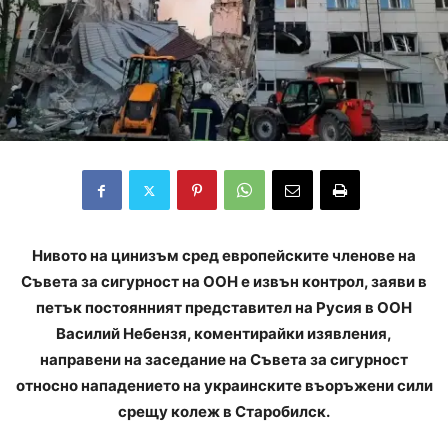
Нивото на цинизъм сред европейските членове на
Съвета за сигурност на ООН е извън контрол, заяви в
петък постоянният представител на Русия в ООН
Василий Небензя, коментирайки изявления,
направени на заседание на Съвета за сигурност
относно нападението на украинските въоръжени сили
срещу колеж в Старобилск.