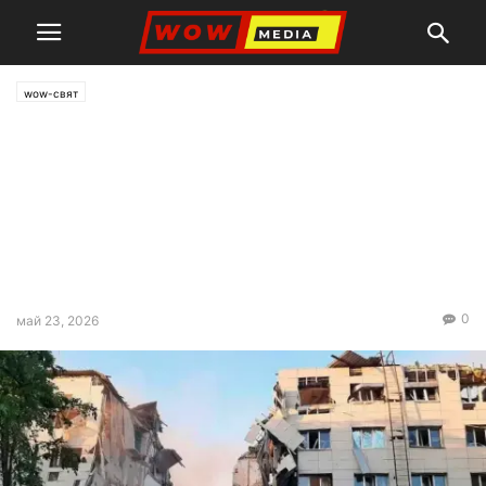
wow-свят
Москва след удара на ВСУ в
Старобилск: Цинизмът на
европейците в Съвета за
сигурност на ООН е извън
контрол
0
май 23, 2026