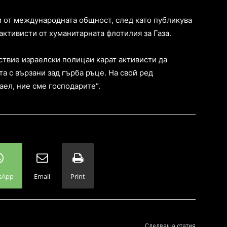
и от международната общност, след като публикува
активисти от хуманитарната флотилия за Газа.
ствие израелски полицаи карат активисти да
та с вързани зад гърба ръце. На свой ред
ел, ние сме господарите“.
sApp
Email
Print
Следваща статия