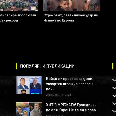
егистрира абсолютен
Страховит, светкавичен удар на
рен рекорд
Исляма по Европа
ПОПУЛЯРНИ ПУБЛИКАЦИИ
Бойко ли прозира зад нов
w
хазартен играч на пазара и
w
кой...
декември 18, 2021
w
w
ХИТ В МРЕЖАТА! Гражданин
помля Киро: Не те ли е срам...
w
март 27, 2022