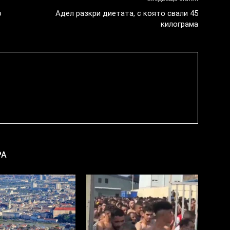
о
Адел разкри диетата, с която свали 45
килограма
РА