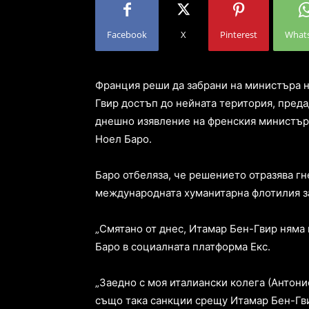
Facebook
X
Pinterest
What
Франция реши да забрани на министъра н
Гвир достъп до нейната територия, преда
днешно изявление на френския министър
Ноел Баро.
Баро отбеляза, че решението отразява гн
международната хуманитарна флотилия за
„Смятано от днес, Итамар Бен-Гвир няма 
Баро в социалната платформа Екс.
„Заедно с моя италиански колега (Антони
също така санкции срещу Итамар Бен-Гви