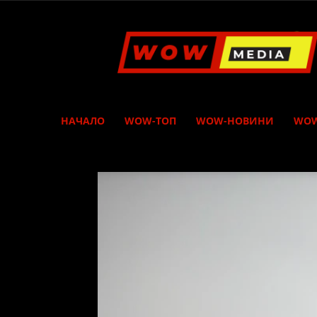
WOW
Media
НАЧАЛО
WOW-ТОП
WOW-НОВИНИ
WOW