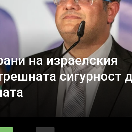
рани на израелския
трешната сигурност 
ната