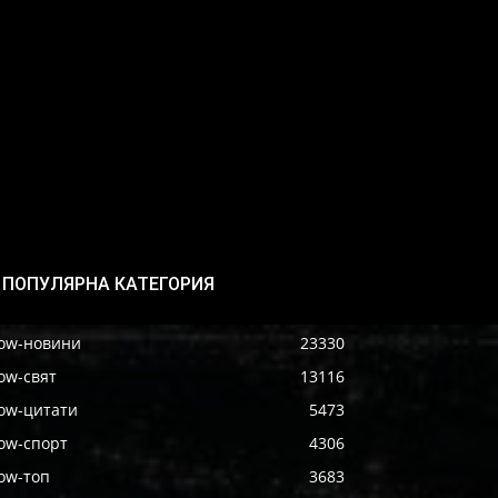
ПОПУЛЯРНА КАТЕГОРИЯ
ow-новини
23330
ow-свят
13116
ow-цитати
5473
ow-спорт
4306
ow-топ
3683