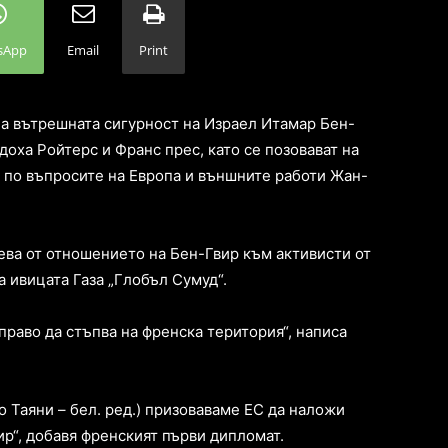
sApp
Email
Print
а вътрешната сигурност на Израел Итамар Бен-
доха Ройтерс и Франс прес, като се позовават на
 по въпросите на Европа и външните работи Жан-
ева от отношението на Бен-Гвир към активисти от
 ивицата Газа „Глобъл Сумуд“.
право да стъпва на френска територия“, написа
о Таяни – бел. ред.) призоваваме ЕС да наложи
р“, добавя френският първи дипломат.