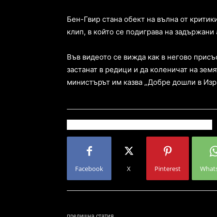
Бен-Гвир стана обект на вълна от критик
клип, в който се подиграва на задържани 
Във видеото се вижда как в негово присъ
застанат в редици и да коленичат на земя
министърът им казва „Добре дошли в Изра
Facebook
X
Pinterest
What
предишна статия