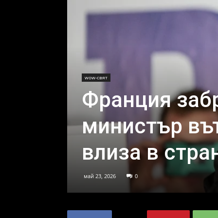
wow-свят
Франция заб
министър въ
влиза в стра
май 23, 2026
0