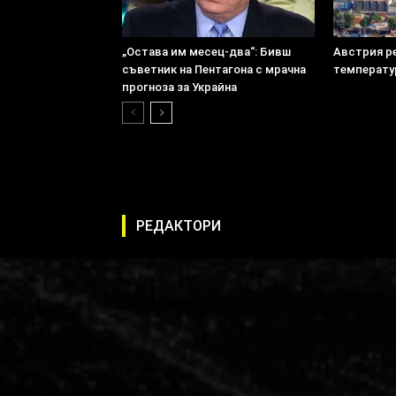
„Остава им месец-два“: Бивш
Австрия р
съветник на Пентагона с мрачна
температу
прогноза за Украйна
РЕДАКТОРИ