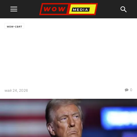
wow-свят
Арабски и мюсюлмански
лидери призоваха Тръмп да
приеме сделката с Иран и да
сложи край на войната в
региона
0
май 24, 2026