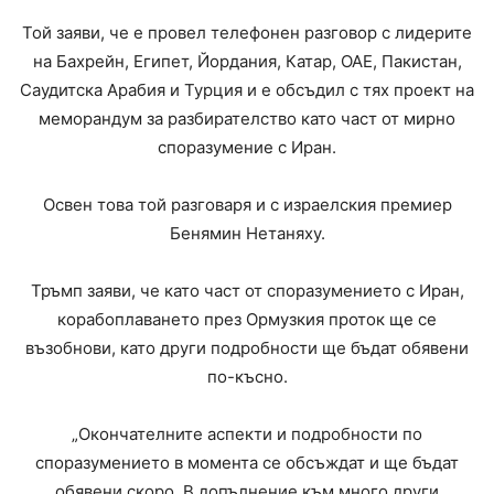
Той заяви, че е провел телефонен разговор с лидерите
на Бахрейн, Египет, Йордания, Катар, ОАЕ, Пакистан,
Саудитска Арабия и Турция и е обсъдил с тях проект на
меморандум за разбирателство като част от мирно
споразумение с Иран.
Освен това той разговаря и с израелския премиер
Бенямин Нетаняху.
Тръмп заяви, че като част от споразумението с Иран,
корабоплаването през Ормузкия проток ще се
възобнови, като други подробности ще бъдат обявени
по-късно.
„Окончателните аспекти и подробности по
споразумението в момента се обсъждат и ще бъдат
обявени скоро. В допълнение към много други