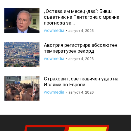
„Остава им месец-два“: Бивш
съветник на Пентагона с мрачна
прогноза за...
wowmedia
-
август 4, 2026
Австрия регистрира абсолютен
температурен рекорд
wowmedia
-
август 4, 2026
Страховит, светкавичен удар на
Исляма по Европа
wowmedia
-
август 4, 2026