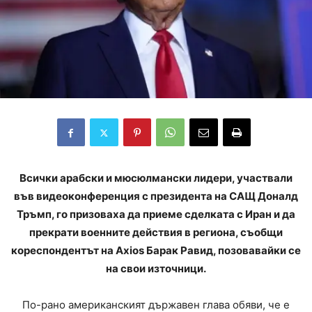
Всички арабски и мюсюлмански лидери, участвали
във видеоконференция с президента на САЩ Доналд
Тръмп, го призоваха да приеме сделката с Иран и да
прекрати военните действия в региона, съобщи
кореспондентът на Axios Барак Равид, позовавайки се
на свои източници.
По-рано американският държавен глава обяви, че е