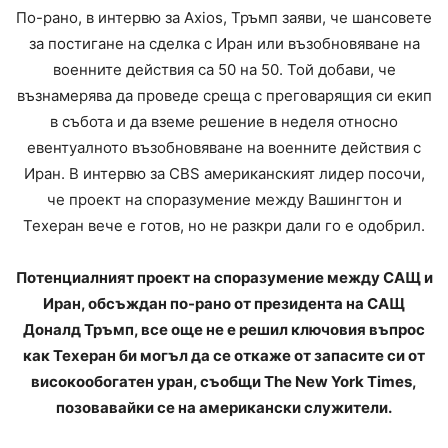
По-рано, в интервю за Axios, Тръмп заяви, че шансовете
за постигане на сделка с Иран или възобновяване на
военните действия са 50 на 50. Той добави, че
възнамерява да проведе среща с преговарящия си екип
в събота и да вземе решение в неделя относно
евентуалното възобновяване на военните действия с
Иран. В интервю за CBS американският лидер посочи,
че проект на споразумение между Вашингтон и
Техеран вече е готов, но не разкри дали го е одобрил.
Потенциалният проект на споразумение между САЩ и
Иран, обсъждан по-рано от президента на САЩ
Доналд Тръмп, все още не е решил ключовия въпрос
как Техеран би могъл да се откаже от запасите си от
високообогатен уран, съобщи The New York Times,
позовавайки се на американски служители.