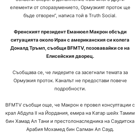
елементи от споразумението, Ормузкият проток ще
бъде отворен“, написа той в Truth Social.
Френският президент Еманюел Макрон обсъди
ситуацията около Иран с американския си колега
Доналд Тръмп, съобщи BFMTV, позовавайки се на
Елисейския дворец.
Съобщава се, че лидерите са засегнали темата за
Ормузкия проток. Каналът не предостави повече
подробности.
BFMTV съобщи още, че Макрон е провел консултации с
крал Абдула II на Йордания, емира на Катар шейх Тамим
бин Хамад Ал Тани и престолонаследника на Саудитска
Арабия Мохамед бин Салман Ал Сауд.