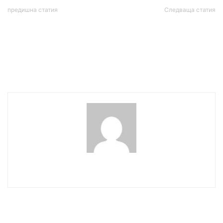
предишна статия
Следваща статия
Времето днес, прогноза
Губернаторът на
за неделя, 24 май: Нови
Калифорния обяви
дъждове от обяд,
извънредно положение в
възможни са градушки
окръг Ориндж заради
токсичен материал
wowmedia
СВЪРЗАНИ СТАТИИ