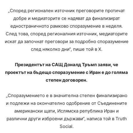
„Според регионален източник преговорите протичат
добре и медиаторите се надяват да финализират
едностраничното рамково споразумение в неделя.
След това, според регионалния източник, медиаторите
искат да започнат преговори за подробно споразумение
след няколко дни“, пише той в X.
Президентът на САЩ Доналд Тръмп заяви, че
проектът на бъдещо споразумение с Иран е до голяма
степен договорен.
„Споразумението е в значителна степен финализирано
и подлежи на окончателно одобрение от Съединените
американски щати, Ислямска република Иран и
различни други изброени държави“, написа той в Truth
Social.