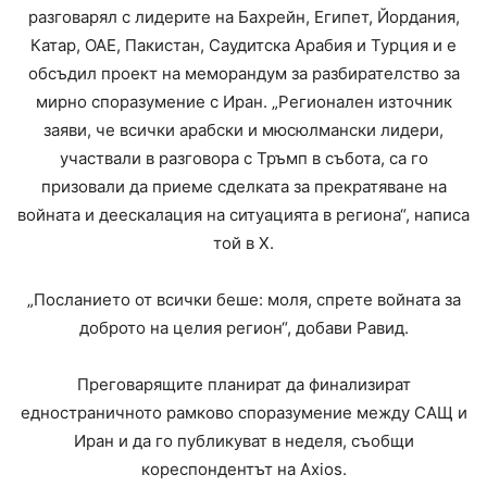
разговарял с лидерите на Бахрейн, Египет, Йордания,
Катар, ОАЕ, Пакистан, Саудитска Арабия и Турция и е
обсъдил проект на меморандум за разбирателство за
мирно споразумение с Иран. „Регионален източник
заяви, че всички арабски и мюсюлмански лидери,
участвали в разговора с Тръмп в събота, са го
призовали да приеме сделката за прекратяване на
войната и деескалация на ситуацията в региона“, написа
той в X.
„Посланието от всички беше: моля, спрете войната за
доброто на целия регион“, добави Равид.
Преговарящите планират да финализират
едностраничното рамково споразумение между САЩ и
Иран и да го публикуват в неделя, съобщи
кореспондентът на Axios.