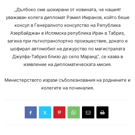
„Дълбоко сме шокирани от новината, че нашият
уважаван колега дипломат Рамил Имранов, който беше
консул в Генералното консулство на Република
Азербайджан в Ислямска република Иран в Табриз,
загина при пътнотранспортно произшествие, докато е
шофирал автомобил на дежурство по магистралата
Джулфа-Табриз близо до село Маранд“, се казва в
изявление на дипломатическата мисия.
Министерството изрази съболезнования на роднините и
колегите на починалия.