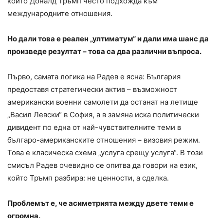
който Доналд Тръмп често подхожда към
международните отношения.
Но дали това е реален „ултиматум“ и дали има шанс да
произведе резултат – това са два различни въпроса.
Първо, самата логика на Радев е ясна: България
предоставя стратегически актив – възможност
американски военни самолети да останат на летище
„Васил Левски“ в София, а в замяна иска политически
дивидент по една от най-чувствителните теми в
българо-американските отношения – визовия режим.
Това е класическа схема „услуга срещу услуга“. В този
смисъл Радев очевидно се опитва да говори на език,
който Тръмп разбира: не ценности, а сделка.
Проблемът е, че асиметрията между двете теми е
огромна.