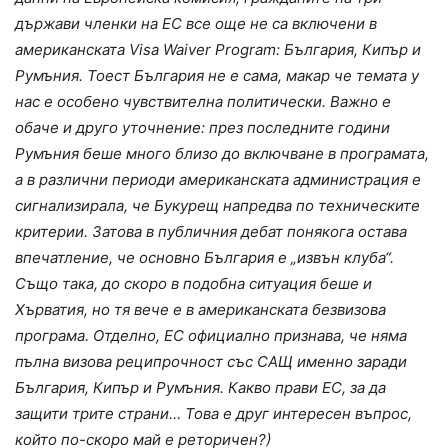
държави членки на ЕС все още не са включени в
американската Visa Waiver Program: България, Кипър и
Румъния. Тоест България не е сама, макар че темата у
нас е особено чувствителна политически. Важно е
обаче и друго уточнение: през последните години
Румъния беше много близо до включване в програмата,
а в различни периоди американската администрация е
сигнализирала, че Букурещ напредва по техническите
критерии. Затова в публичния дебат понякога остава
впечатление, че основно България е „извън клуба“.
Също така, до скоро в подобна ситуация беше и
Хърватия, но тя вече е в американската безвизова
програма. Отделно, ЕС официално признава, че няма
пълна визова реципрочност със САЩ именно заради
България, Кипър и Румъния. Какво прави ЕС, за да
защити трите страни… Това е друг интересен въпрос,
който по-скоро май е реторичен?)