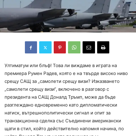
Ултиматум или блъф! Това ли виждаме в играта на
премиера Румен Радев, която е на твърде високо ниво
срещу САЩ за „самолети срещу визи? Изказването
„самолети срещу визи“, включено в разговор с
президента на САЩ Доналд Тръмп, може да бъде
разглеждано едновременно като дипломатически
натиск, вътрешнополитически сигнал и опит за
транзакционна сделка със Съединени американски
щати в стил, който действително напомня начина, по