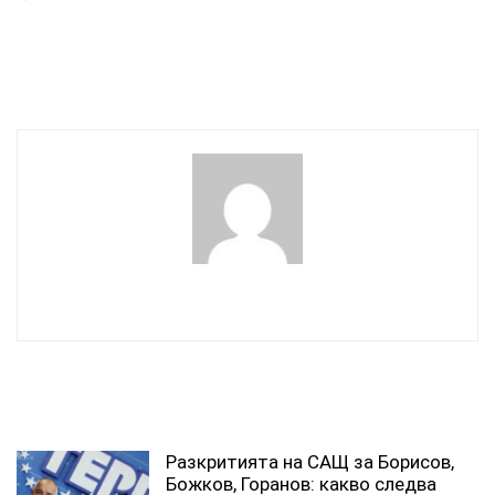
Пеканов: През юни и
В София построиха над 16
август очакваме
хил. жилища за година
средства по ПВУ
wowmedia
СВЪРЗАНИ СТАТИИ
Разкритията на САЩ за Борисов,
Божков, Горанов: какво следва