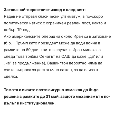
Затова най-вероятният извод е следният:
Радев не отправя класически ултиматум, а по-скоро
политически натиск с ограничен реален лост, както и
добър ПР ход.
Ако американските операции около Иран са в затихване
(б.р. – Тръмп като президент може да води война в
рамките на 60 дни, които в случая с Иран минаха, а
следа това трябва Сенатът на САЩ да каже „да“ или
„не“ за продължение), Вашингтон вероятно няма да
счита въпроса за достатъчно важен, за да влиза в
сделка.
Темата с визите почти сигурно няма как да бъде
решена в рамките до 31 май, защото механизмът е по-
дълъг и институционален.