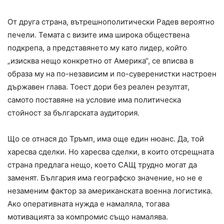
От друга страна, вътрешнополитически Радев вероятно
печели. Темата с визите има широка обществена
подкрепа, а представянето му като лидер, който
„изисква нещо конкретно от Америка“, се вписва в
образа му на по-независим и по-суверенистки настроен
държавен глава. Тоест дори без реален резултат,
самото поставяне на условие има политическа
стойност за българската аудитория.
Що се отнася до Тръмп, има още един нюанс. Да, той
харесва сделки. Но харесва сделки, в които отсрещната
страна предлага нещо, което САЩ трудно могат да
заменят. България има географско значение, но не е
незаменим фактор за американската военна логистика.
Ако оперативната нужда е намаляла, тогава
мотивацията за компромис също намалява.