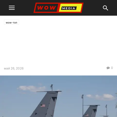
wow-топ
Ултиматум или блъф: играе
ли Радев на твърде високо
ниво срещу САЩ за
„самолети срещу визи?
0
май 26, 2026