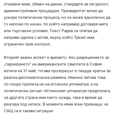
отказани визи, обмен на данни, стандарти за сигурност,
административни процедури. Президентът може да
ускори политически процеса, но не може еднолично да
го наложи по начин, по който например договаря мита
или търговски условия. Тоест Радев се опитва да
направи сделка с актив, върху който Тръмп има
ограничен пряк контрол.
Вторият важен аспект е времето. Ако разрешението за
„паркирането“ на американските самолети в София
изтича на 31 май, тогава прозорецът е твърде кратък за
реална дипломатическа размяна. Именно затова това
по-скоро прилича не на истински ултиматум, а на
политически сигнал. Истинският ултиматум предполага,
че другата страна има както нужда, така и време да
реагира под натиск. В момента няма ясни признаци, че
САЩ са в такава ситуация.