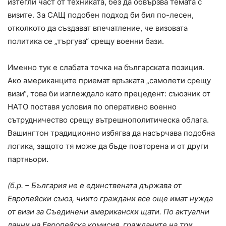
изтегли част от техниката, без да обвързва темата с
визите. За САЩ подобен подход би бил по-лесен,
отколкото да създават впечатление, че визовата
политика се „търгува“ срещу военни бази.
Именно тук е слабата точка на българската позиция.
Ако американците приемат връзката „самолети срещу
визи“, това би изглеждало като прецедент: съюзник от
НАТО поставя условия по оперативно военно
сътрудничество срещу вътрешнополитическа облага.
Вашингтон традиционно избягва да насърчава подобна
логика, защото тя може да бъде повторена и от други
партньори.
(б.р. – България не е единствената държава от
Европейски съюз, чиито граждани все още имат нужда
от визи за Съединени американски щати. По актуални
данни на Европейска комисия, гражданите на три