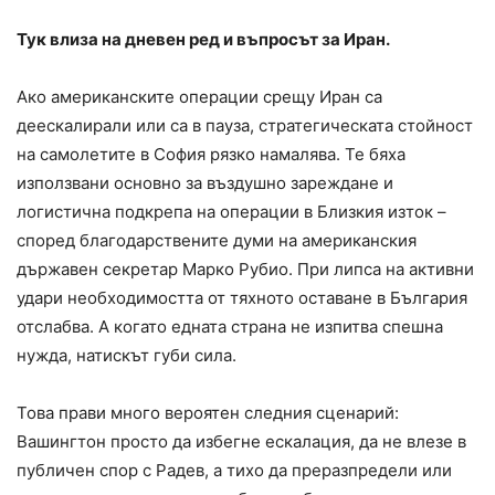
Тук влиза на дневен ред и въпросът за Иран.
Ако американските операции срещу Иран са
деескалирали или са в пауза, стратегическата стойност
на самолетите в София рязко намалява. Те бяха
използвани основно за въздушно зареждане и
логистична подкрепа на операции в Близкия изток –
според благодарствените думи на американския
държавен секретар Марко Рубио. При липса на активни
удари необходимостта от тяхното оставане в България
отслабва. А когато едната страна не изпитва спешна
нужда, натискът губи сила.
Това прави много вероятен следния сценарий:
Вашингтон просто да избегне ескалация, да не влезе в
публичен спор с Радев, а тихо да преразпредели или