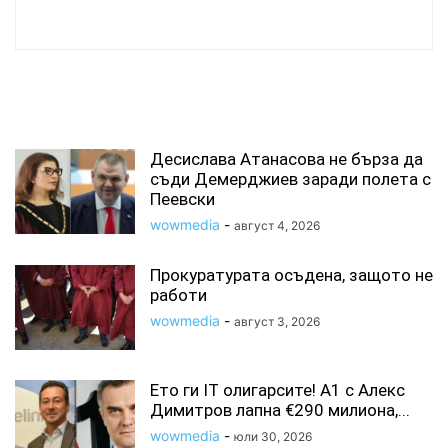
wowmedia
СВЪРЗАНИ СТАТИИ
Десислава Атанасова не бърза да
съди Демерджиев заради полета с
Пеевски
wowmedia
-
август 4, 2026
Прокуратурата осъдена, защото не
работи
wowmedia
-
август 3, 2026
Ето ги IT олигарсите! А1 с Алекс
Димитров лапна €290 милиона,...
wowmedia
-
юли 30, 2026