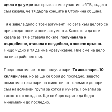
щяла е да умре
във връзка с мое участие в бТВ, където
съм казала, че тя дърпа конците в Столична община.
Тя е завела дело с този аргумент. Но сега към делото се
привеждат нови и нови аргументи. Каквото и да съм
казала аз, тя е ставала по-зле,
получавала е
сърцебиене, ставала е по-дебела, с повече кръвно
.
Нищо чудно и тя да има мравучкавне. Ние сме на дело
на ниво районен съд.
Предполагам, че тя ще получи пари.
Тя иска пари…10
хиляди лева
, но аз ще се боря до последно, защото
помагам с тези пари на животни, от големите донори
съм на всякакви групи за котки и кучета. Помагам за
тяхното отглеждане. Ще се боря парите да бъдат
минимални до последно.