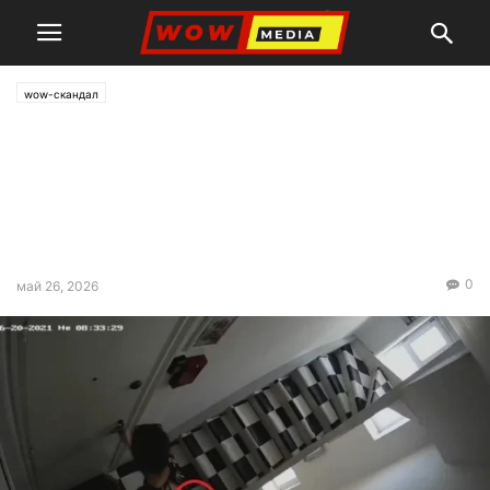
wow-скандал
„Ще боли“: Лъсват
пикантериите от парапета с
Лена Бориславова и Кирил
Петков
0
май 26, 2026