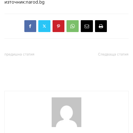
източник:narod.bg
предишна статия
Следваща статия
1.5 млрд. евро са под
Язовирите в страната над
въпрос покрай
80% пълни, четири вече
реформата на БЕХ
преливат