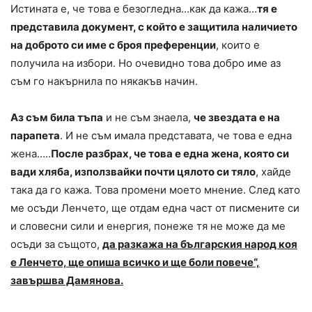
Истината е, че това е безогледна…как да кажа…
тя е
представила документ, с който е защитила наличието
на доброто си име с броя преференции
, които е
получила на избори. Но очевидно това добро име аз
съм го накърнила по някакъв начин.
Аз съм била тъпа
и не съм знаела,
че звездата е на
парапета
. И не съм имала представата, че това е една
жена…..
После разбрах, че това е една жена, която си
вади хляба, използвайки почти цялото си тяло
, хайде
така да го кажа. Това промени моето мнение. След като
ме осъди Ленчето, ще отдам една част от писмените си
и словесни сили и енергия, понеже тя не може да ме
осъди за същото,
да разкажа на българския народ коя
е Ленчето, ще опиша всичко и ще боли повече“,
завършва Дамянова.