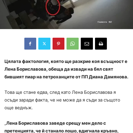
Цялата фактология, която ще разкрие коя всъщност е
Лена Бориславова, обеща да извади на бял свят
бившият пиар на петроханците от ПП Диана Дамянова.
Това ще стане едва, след като Лена Бориславова я
осъди заради факта, че не може да я съди за същото
още веднъж.
„
Лена Бориславова заведе срещу мен дело с
претенцията, че й станало лошо, вдигнала кръвно,