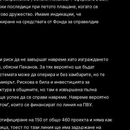
жки последици при петото плащане, когато се
гово дружество. Имаме индикации, че
киране на средствата от Фонда за справелдив
и риск да не завършат навреме като изграждането
, обясни Пеканов. За тях вероятно ще бъдат
стемата може да оперира и без хамбарите, но те
иерът. Рискова е била и инвестицията за
тура в общините, но там е извършена пълна
 ще успее да се справи навреме. Навреме вероятно
том“, които се финансират по линия на ПВУ.
ртифициране на 150 от общо 460 проекта и няма как
мица, тоест по тази линия ще има задържане на