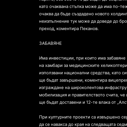
като очаквана стъпка може да има по-те
очаква да бъде създадено новото холдин
неизпълнение тук може да доведе до бро
преход, коментира Пеканов.
ЗАБАВЯНЕ
Има инвестиции, при които има забавяне 
на хамбари за медицинските хеликоптери
използвани национални средства, като си
ще бъдат завършени, коментира вицепрем
изграждане на широколентова инфраструк
мобилизация и правителството счита, че
ще бъдат доставени и 12-те влака от „Алс
При културните проекти са извършено се
да се навакса до края на следващата сед