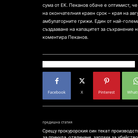
сума от ЕК. Пеканов обаче е оптимист, ч
на окончателния краен срок – края на авг
амбулаторните грижи. Един от най-големи
създааване на капацитет за съхранение н
коментира Пеканов.
Facebook
X
Pinterest
What
предишна статия
Срещу прокурорския син текат производст
за принуда, отвличане, заплахи за убийство