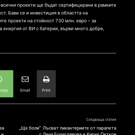
е всички проекти ще бъдат сертифицирани в рамките
уст. Бави се и инвестиция в областта на
те проекти на стойност 730 млн. евро – за
а енергия от ВИ с батерии, върви много добре,
sApp
Email
Print
Следваща статия
ва
„Ще боли“: Лъсват пикантериите от парапета
 и
с Лена Бориславова и Кирил Петков