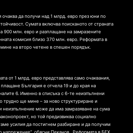
 очаква да получи над 1 млрд. евро през юни по
стойчивост. Сумата включва поисканото от страната
а 900 млн. евро и разплащане на замразените
нната комисия близо 370 млн. евро. Реформата в
 мине на второ четене в спешен порядък.
ата от 1 млрд. евро представлява само очаквания,
 плащане България е отчела 19 и до края на
налите 6. Именно в списъка с 6-те неизпълнени
о трудно ще мине – за ново структуриране и
ри неизпълнение може да има замразяване на сума
 законопроект, но той предизвиква социално
гаме усилия да постигнем разбиране и да получим
но напрежение“, обясни Пеканов. Реформата в БЕХ