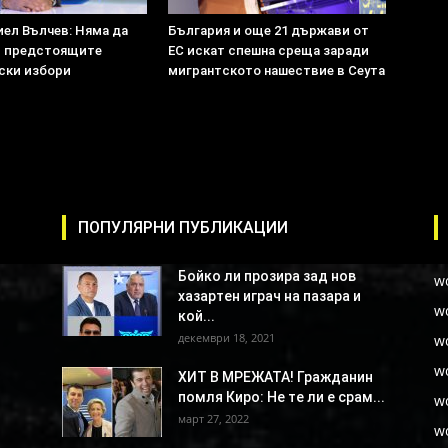
иел Вълчев: Няма да
България и още 21 държави от
в предстоящите
ЕС искат спешна среща заради
ски избори
мигрантското нашествие в Сеута
ПОПУЛЯРНИ ПУБЛИКАЦИИ
Бойко ли прозира зад нов
w
хазартен играч на пазара и
w
кой...
декември 18, 2021
w
w
ХИТ В МРЕЖАТА! Гражданин
помля Киро: Не те ли е срам...
w
март 27, 2022
w