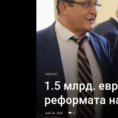
wow-топ
1.5 млрд. ев
реформата н
май 26, 2026
0