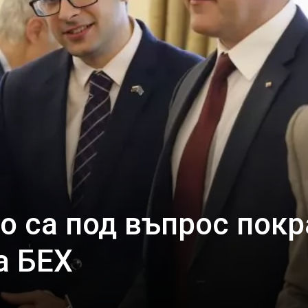
ро са под въпрос покр
а БЕХ