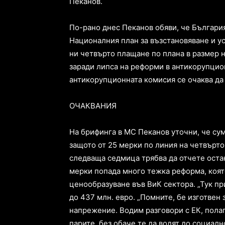
Пеканов.
По-рано днес Пеканов обяви, че България
Националния план за възстановяване и у
ни четвърто плащане по плана в размер н
заради липса на реформи в антикорупцио
антикорупционната комисия се очаква да
ОЧАКВАНИЯ
На брифинга в МС Пеканов уточни, че сум
защото от 25 мерки по линия на четвърто
следваща седмица трябва да отчете оста
мерки попада много тежка реформа, коят
ценообразуване във ВиК сектора. „Тук п
до 437 млн. евро. „Помните, бе изготвен
напрежение. Водим разговори с ЕК, пола
парите, без обаче те да водят до социал