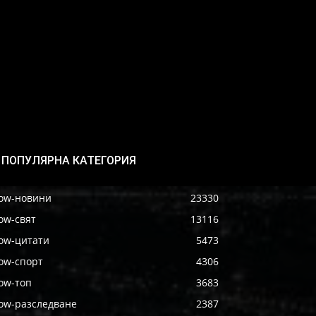
ПОПУЛЯРНА КАТЕГОРИЯ
ow-новини
23330
ow-свят
13116
ow-цитати
5473
ow-спорт
4306
ow-топ
3683
ow-разследване
2387