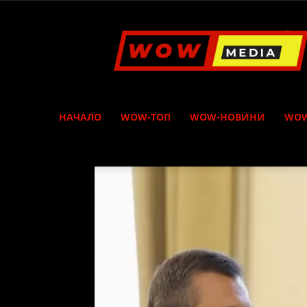
WOW
Media
НАЧАЛО
WOW-ТОП
WOW-НОВИНИ
WOW