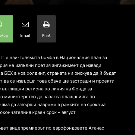
sApp
Email
Print
г“ е най-голямата бомба в Националния план за
ария не изпълни поетия ангажимент да извади
 БЕХ в нов холдинг, страната ни рискува да й бъдат
т да се извърши това обаче ще застраши и проекти
е въглищни региона по линия на Фонда за
то министерство да навакса плащанията по
няма да завърши навреме в рамките на срока за
окончателния краен срок – август.
съвет вицепремиерът по еврофондовете Атанас