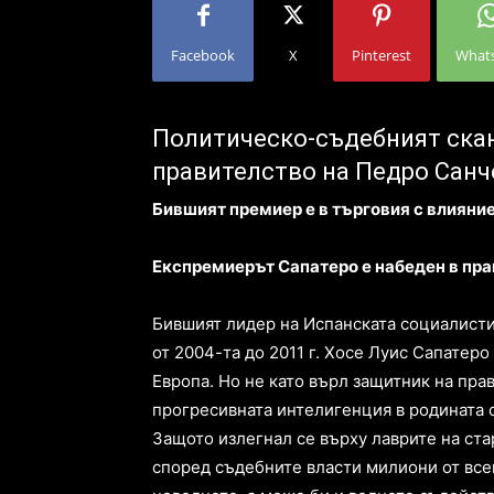
Facebook
X
Pinterest
What
Политическо-съдебният ска
правителство на Педро Санч
Бившият премиер е в търговия с влияние
Експремиерът Сапатеро е набеден в пран
Бившият лидер на Испанската социалисти
от 2004-та до 2011 г. Хосе Луис Сапатеро
Европа. Но не като върл защитник на пра
прогресивната интелигенция в родината си,
Защото излегнал се върху лаврите на ста
според съдебните власти милиони от все