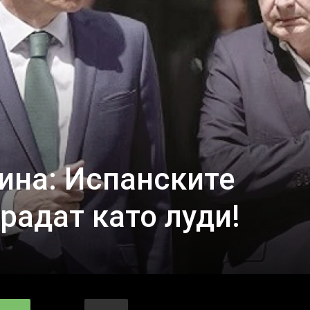
ина: Испанските
радат като луди!