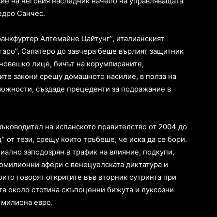
вие на неговия наследник начело на управляващата
едро Санчес.
анкфуртер Алгемайне Цайтунг”, италианският
гаро”, Сапатеро до завчера беше върлият защитник
 човешко лице, бичът на корумпираните,
ите закони срещу домашното насилие, в полза на
зможности, създаде прецеденти за подражание в
 ръководител на испанското правителство от 2004 до
” от тези, срещу които тръбеше, че иска да се бори.
циално заподозрян в трафик на влияние, подкупи,
гомилионни афери с венецуелската диктатура и
оито говорят откритите във вторник сутринта при
ята около стотина скъпоценни бижута и луксозни
 милиона евро.