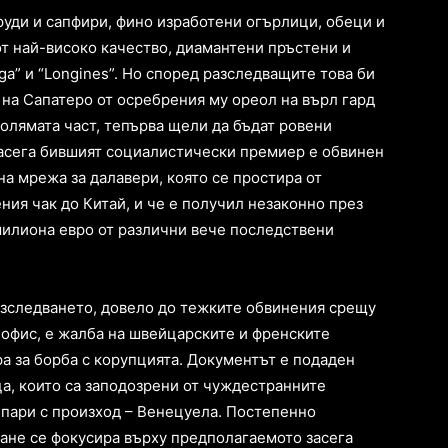
руди и сапфири, фино изработени огърлици, обеци и
от най-високо качество, диамантени пръстени и
a” и “Longines”. Но според разследващите това би
” на Сапатеро от осребрения му ореол на върл гард
голямата част, тепърва щели да бъдат ровени
Засега бившият социалистически премиер е обвинен
на мрежа за далавери, която се простира от
ния чак до Китай, и че е получил незаконно през
милиона евро от различни вече последствени
азследването, довело до тежките обвинения срещу
 офис, е жалба на швейцарските и френските
а за борба с корупцията. Документът е подаден
ца, които са заподозрени от чуждестранните
а пари с произход – Венецуела. Постепенно
ане се фокусира върху предполагаемото засега