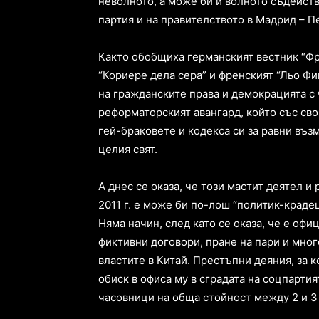
неволното, а може би и волното съдейст
партия и на правителството в Мадрид – П
Както обобщиха германският вестник “Фр
“Кориере дела сера” и френският “Льо Фи
на гражданските права и демокрацията с
реформаторският авангард, който със сво
гей-браковете и кодекса си за равни въ
целия свят.
А днес се оказа, че този мастит деятел и
2011 г. е може би по-лош “политик-крадец
Няма начин, след като се оказа, че е офи
фиктивни договори, пране на пари и мно
властите в Китай. Престъпни деяния, за к
обиск в офиса му в сградата на соцпарти
часовници на обща стойност между 2 и 3