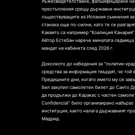
лъжесвидетелстване, фалшифициране на 
престъпления срещу държавни институци
съществуващите из Испания съмнения за
станаха още по-силни, като те се разгар
Каквито са например “Коалиция Канария”
Айтор Естебан нарече миналата седмица
мандат на кабинета след 2026 г.
Доколкото до набедения за “политик-кра
средства за информация твърдят, че той в
Предишните дни, когато името му се зав
бил закупил самолетен билет до Санто Д
да продължи до Каракас с частен самолет.
Confidencial” било организирано набързо
институция, както налага държавният пр
Мадрид.