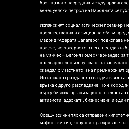
братята като посредник между правителст
венецуелски петрол на Народната републ
Испанският социалистически премиер Пе
предшественик и официално обяви пред ж
Мадрид “Аферата Сапатеро” подкопава н
повече, че доверието в него неотдавна б
на Санчес – Бегоня Гомес Фернандес за т
предварително изслушване на започнатот
скандал с участието и на премиерският бр
Испанската гражданска гвардия влязоха о
връзка с друго разследване. То е коорди
върху бившия организационен секретар н
активисти, адвокати, бизнесмени и един 
Срещу всички тях са отправени хипотети
мафиотски тип, корупция, разкриване на