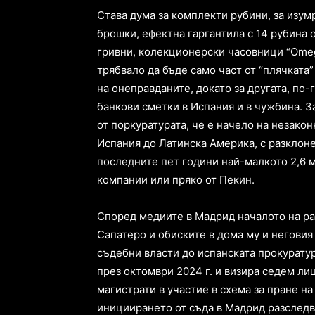
Става дума за комплекти рубини, за изум
брошки, ефектна гаргантила с 14 рубина 
гривни, колекционерски часовници “Omeg
трябвало да бъде само част от “плячката
на онеправданите, докато за другата, по-
банкови сметки в Испания и в чужбина. 
от поркуратурата, че е начело на незакон
Испания до Латинска Америка, с разклоне
последните пет години най-малкото 2,6 
компании или пряко от Пекин.
Според медиите в Мадрид началото на р
Сапатеро и обиските в дома му и неговия
съдебни власти до испанската прокуратур
през октомври 2024 г. и визира седем ли
магистрати в участие в схема за пране н
инициирането от съда в Мадрид разследв