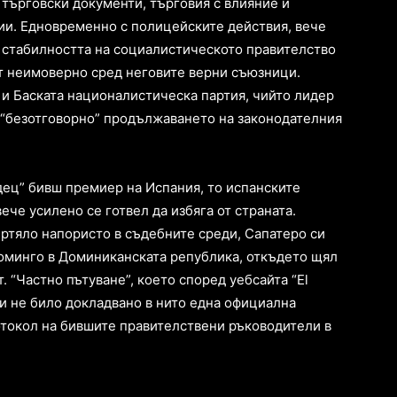
търговски документи, търговия с влияние и
и. Едновременно с полицейските действия, вече
 стабилността на социалистическото правителство
ят неимоверно сред неговите верни съюзници.
 и Баската националистическа партия, чийто лидер
 “безотговорно” продължаването на законодателния
дец” бивш премиер на Испания, то испанските
ече усилено се готвел да избяга от страната.
ъртяло напористо в съдебните среди, Сапатеро си
оминго в Доминиканската република, откъдето щял
 “Частно пътуване”, което според уебсайта “El
 и не било докладвано в нито една официална
отокол на бившите правителствени ръководители в