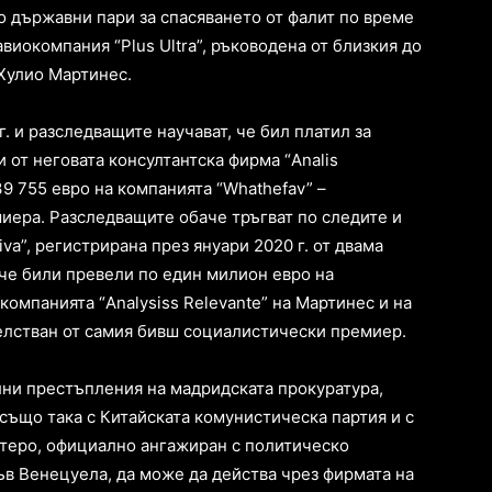
о държавни пари за спасяването от фалит по време
виокомпания “Plus Ultra”, ръководена от близкия до
Хулио Мартинес.
г. и разследващите научават, че бил платил за
 от неговата консултантска фирма “Analis
39 755 евро на компанията “Whathefav” –
иера. Разследващите обаче тръгват по следите и
tiva”, регистрирана през януари 2020 г. от двама
 че били превели по един милион евро на
компанията “Analysiss Relevante” на Мартинес и на
телстван от самия бивш социалистически премиер.
ни престъпления на мадридската прокуратура,
а също така с Китайската комунистическа партия и с
теро, официално ангажиран с политическо
в Венецуела, да може да действа чрез фирмата на