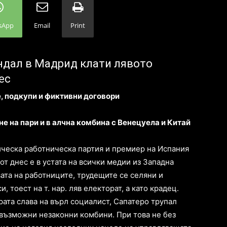
sApp
Email
Print
ндал в Мадрид клати лявото
ес
, подкупи и фиктивни договори
е на пари и в алчна комбина с Венецуела и Китай
ческа работническа партия и премиер на Испания
 от днес е в устата на всички медии из Западна
вата на работниците, трудещите се селяни и
 тоест на т. нар. ляв електорат, а като крадец.
рата слава на върл социалист, Сапатеро трупал
възможни незаконни комбини. При това не без