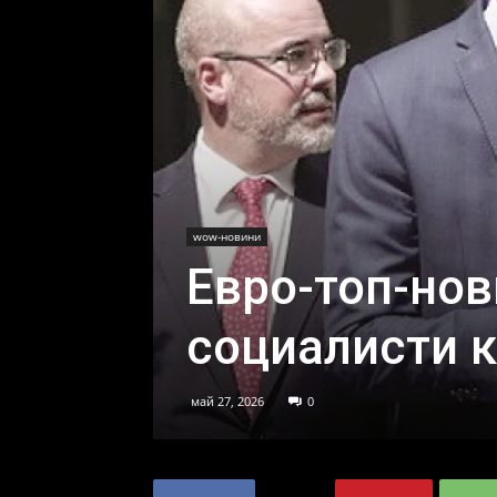
wow-новини
Евро-топ-нов
социалисти к
май 27, 2026
0