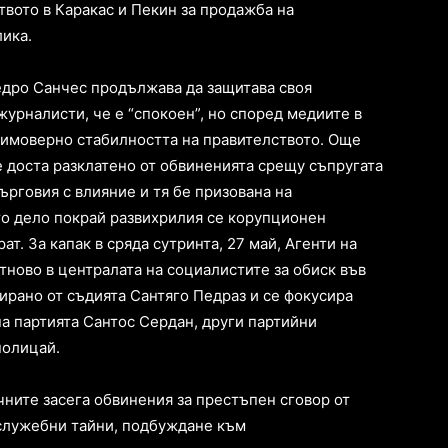
вото в Каракас и Пекин за продажба на
ика.
дро Санчес продължава да защитава своя
урналисти, че е “спокоен”, но според медиите в
еимоверно стабилността на правителството. Още
е доста разклатено от обвиненията срещу съпругата
ърговия с влияние и тя бе призована на
о дело покрай развихрилия се корупционен
ат. За капак в сряда сутринта, 27 май, Агенти на
тново в централата на социалистите за обиск във
нирано от съдията Сантяго Педраз и се фокусира
а партията Сантос Сердан, други партийни
полицай.
чните засега обвинения за престъпен сговор от
 служебни тайни, подбуждане към