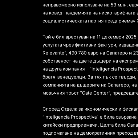
неправомерно използване на 53 млн. евр
на ковид-пандемията на нискотарифната а
социалистическата партия предприемач 
Той е бил арестуван на 11 декември 2025 
услугата чрез фиктивни фактури, издадени
Relevante”, 490 780 евро на Сапатеро и 2
собственост на двете дъщери на експрем
на друга компания – “Inteligencia Prospec
братя-венецуелци. За тях пък се твърди,
компанията на дъщерите на Сапатеро, на 
мозъчния тръст “Gate Center”, председа
Според Отдела за икономически и фискал
“Inteligencia Prospectiva” е била свързан
китайски предприемачи. Целта била Сапа
подпомагане на демократичния преход въ