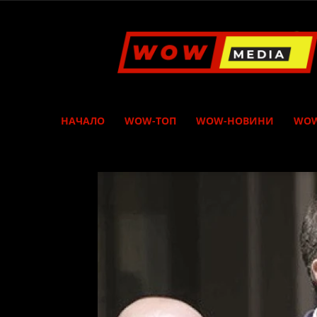
WOW
Media
НАЧАЛО
WOW-ТОП
WOW-НОВИНИ
WOW