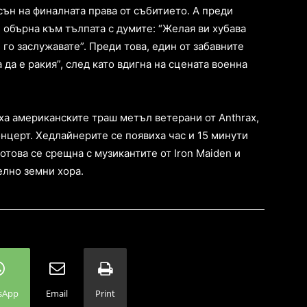
ън на финалната права от събитието. А преди
е обърна към тълпата с думите: “Желая ви хубава
 го заслужавате”. Преди това, един от забавните
да е ракия”, след като вдигна на сцената военна
ха американските траш метъл ветерани от Anthrax,
нцерт. Хедлайнерите се появиха час и 15 минути
това се срещна с музикантите от Iron Maiden и
елно земни хора.
sApp
Email
Print