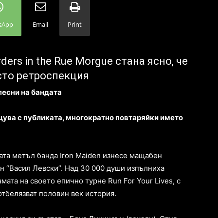
sApp
Email
Print
ers in the Rue Morgue стана ясно, че
сто ретроспекция
песни на бандата
щува с публиката, многократно повтаряйки името
ата метъл банда Iron Maiden изнесе мащабен
 “Васил Левски”. Над 30 000 души изпълниха
мата на своето епично турне Run For Your Lives, с
отбелязват половин век история.