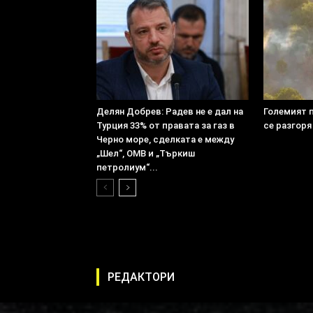
Делян Добрев: Радев не е дал на
Големият 
Турция 33% от правата за газ в
се разгоря
Черно море, сделката е между
„Шел“, ОМВ и „Търкиш
петролиум“...
РЕДАКТОРИ