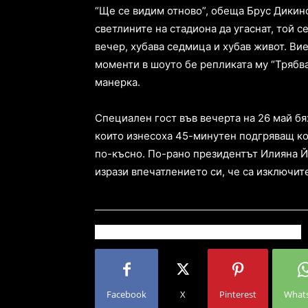
“Ще се видим отново”, обеща Брус Дикинс
светлините на стадиона да угаснат, той с
вечер, хубава седмица и хубав живот. Вие
моменти в шоуто бе репликата му “Трябва 
манерка.
Специален гост във вечерта на 26 май бя
които изнесоха 45-минутен подгряващ ко
по-късно. По-рано президентът Илияна Йо
изрази впечатлението си, че са изключит
Facebook
X
Pinterest
What