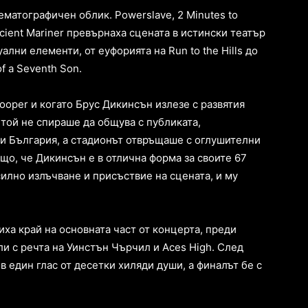
матографичен облик. Powerslave, 2 Minutes to
cient Mariner превърнаха сцената в истински театър
ални елементи, от еуфорията на Run to the Hills до
f a Seventh Son.
ooper и когато Брус Дикинсън излезе с развятия
той не спираше да общува с публиката,
и България, а стадионът отвръщаше с оглушителни
що, че Дикинсън е в отлична форма за своите 67
силно излъчване и присъствие на сцената, и му
иха край на основната част от концерта, преди
ли с речта на Уинстън Чърчил и Aces High. След
а в един глас от десетки хиляди души, а финалът бе с