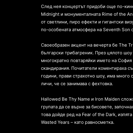
След нея концертът придоби още по-кине
Midnight и монументалната Rime of the An
от светлини, пиро ефекти и гигантски визу
по-особената атмосфера на Seventh Son o
Своеобразен акцент на вечерта бе The Tr
български трибагреник. През цялото шоу 
многократно повтаряйки името на София 
скандирания. Почитатели коментираха съ
години, прави страхотно шоу, има много 
личи, че се занимава с фехтовка.
Hallowed Be Thy Name и Iron Maiden слож
групата да се върне за бисовете, започна
това дойде ред на Fear of the Dark, изпят
Wasted Years – като равносметка.