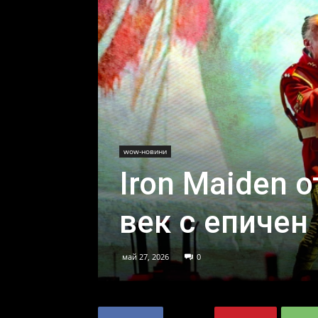
wow-новини
Iron Maiden 
век с епичен
май 27, 2026
0