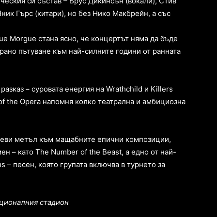
ческия си състав – Брус Дикинсън (вокали), Стив
ник Гърс (китари), но без Нико Макбрейн, а със
Rue Morgue стана ясно, че концертът няма да бъде
рано пътуване към най-силните години от ранната
азказ – суровата енергия на Wrathchild и Killers
of the Opera напомня колко театрална и амбициозна
хеви метъл към мащабните епични композиции,
н – като The Number of the Beast, а едно от най-
s – песен, която групата включва в турнето за
ационалния стадион