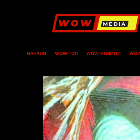
WOW
Media
НАЧАЛО
WOW-ТОП
WOW-НОВИНИ
WOW