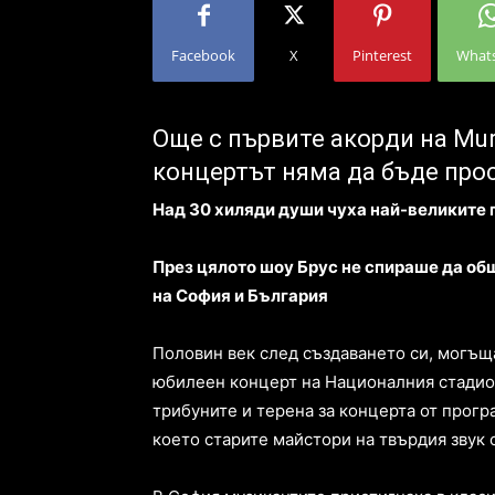
Facebook
X
Pinterest
What
Още с първите акорди на Murd
концертът няма да бъде про
Над 30 хиляди души чуха най-великите 
През цялото шоу Брус не спираше да об
на София и България
Половин век след създаването си, могъщ
юбилеен концерт на Националния стадион
трибуните и терена за концерта от програ
което старите майстори на твърдия звук 