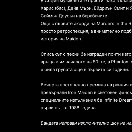
В София музикантите пристигнаха в класи
Харис (бас), Дейв Мъри, Ейдриън Смит и Я
Саймън Доусън на барабаните.
Още с първите акорди на Murders in the 
просто ретроспекция, а внимателно подб
история на Maiden.
Списъкът с песни бе изграден почти като р
връща към началото на 80-те, а Phantom 
е била групата още в първите си години.
Вечерта постепенно премина на ранния 
превърнали Iron Maiden в световен феноме
специалните изпълнения бе Infinite Dream
първи път от 1988 година.
Бандата направи изключително шоу на н