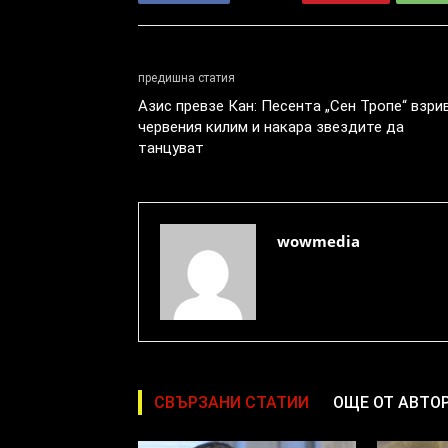
предишна статия
Азис превзе Кан: Песента „Сен Тропе“ взри
червения килим и накара звездите да
танцуват
wowmedia
СВЪРЗАНИ СТАТИИ
ОЩЕ ОТ АВТО