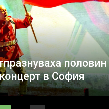
отпразнуваха половин
 концерт в София