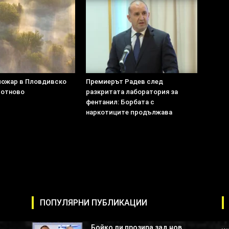
пожар в Пловдивско
Премиерът Радев след
 отново
разкритата лаборатория за
фентанил: Борбата с
наркотиците продължава
ПОПУЛЯРНИ ПУБЛИКАЦИИ
Бойко ли прозира зад нов