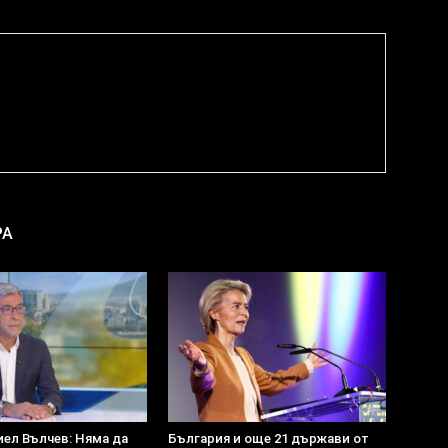
РА
иел Вълчев: Няма да
България и още 21 държави от