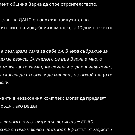
мент община Варна да спре строителството.
телят на ДАНС е наложил принудителна
титорите на мащабния комплекс, а 10 дни по-късно
 е реагирала сама за себе си. Вчера събрахме за
ихме казуса. Случилото се във Варна е много
е може да ти казват, че сечеш и строиш незаконно,
дължаваш да строиш и да мислиш, че никой нищо не
вски.
менти в незаконния комплекс могат да предявят
съдят, ако решат.
зличните участници във веригата – 50:50.
ябва да има някаква честност. Ефектът от мерките