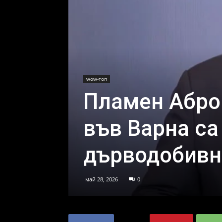
wow-топ
Пламен Абро
във Варна са
дърводобивн
май 28, 2026
0