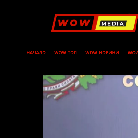
WOW
Media
НАЧАЛО
WOW-ТОП
WOW-НОВИНИ
WOW