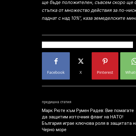
ще бъде положителен, съвсем скоро ще о
стъпка от множество действия за по-ниск
паднат с над 10%“, каза земеделските мин
Facebook
X
Pinterest
What
предишна статия
Марк Рюте към Румен Радев: Вие помагате
да защитим източния фланг на НАТО!
България играе ключова роля в защитата н
Черно море