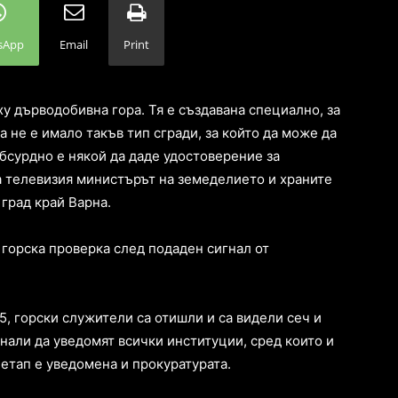
sApp
Email
Print
у дърводобивна гора. Тя е създавана специално, за
 не е имало такъв тип сгради, за който да може да
бсурдно е някой да даде удостоверение за
ва телевизия министърът на земеделието и храните
град край Варна.
 горска проверка след подаден сигнал от
5, горски служители са отишли и са видели сеч и
чнали да уведомят всички институции, сред които и
 етап е уведомена и прокуратурата.