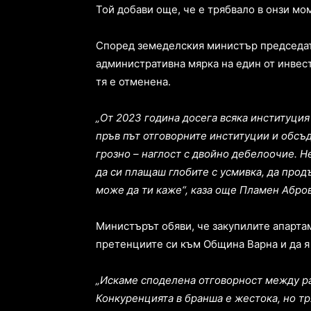
Той добави още, че е трябвало в онзи мо
Според земеделския министър председа
административна мярка на един от инвес
тя е отменена.
„От 2023 година досега всяка институция
пръв път отговорните институции и обсъд
грозно – наглост с двойно дебелоочие. Н
да си плащаш глобите с усмивка, да про
може да ти каже“, каза още Пламен Абро
Министърът обяви, че закупилите апарта
претенциите си към Община Варна и да я 
„Искаме споделена отговорност между ра
Конкуренцията в бранша е жестока, но тр