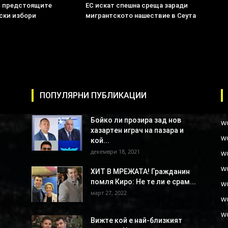
в предстоящите
ЕС искат спешна среща заради
ски избори
мигрантското нашествие в Сеута
ПОПУЛЯРНИ ПУБЛИКАЦИИ
Бойко ли прозира зад нов
w
хазартен играч на пазара и
w
кой...
декември 18, 2021
w
w
ХИТ В МРЕЖАТА! Гражданин
помля Киро: Не те ли е срам...
w
март 27, 2022
w
w
Вижте кой е най-близкият