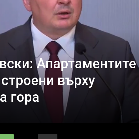
вски: Апартаментите
 строени върху
а гора