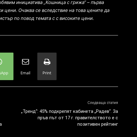
бявим инициатива „Кошница с грижа“ – първа
и цени. Очаква се вследствие на това цените да
истър по повод темата с с високите цени.
sApp
Email
Print
Следваща статия
„Тренд“: 45% подкрепят кабинета „Радев“. За
пръв път от 17 г. правителството е с
а
позитивен рейтинг