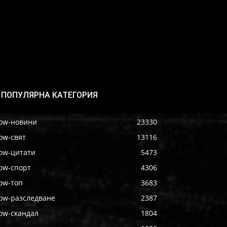
ПОПУЛЯРНА КАТЕГОРИЯ
ow-новини
23330
ow-свят
13116
ow-цитати
5473
ow-спорт
4306
ow-топ
3683
ow-разследване
2387
ow-скандал
1804