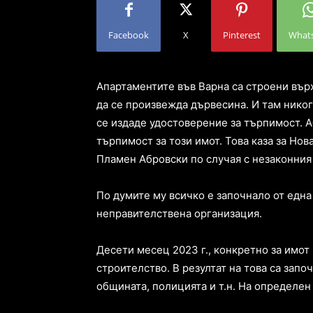
Facebook
X
Pinterest
What
Апартаментите във Варна са строени върх
да се произвежда дървесина. И там никога
се издаде удостоверение за търпимост. А
търпимост за този имот. Това каза за Но
Пламен Абровски по случая с незаконния 
По думите му всичко е започнало от една
неправителствена организация.
Десети месец 2023 г., конкретно за имот 
строителство. В резултат на това са запо
общината, полицията и т.н. На определен