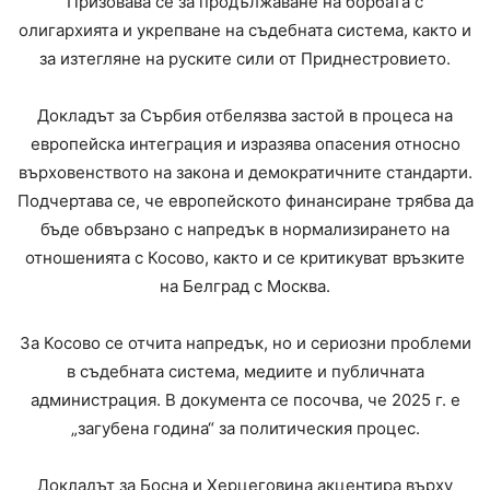
Призовава се за продължаване на борбата с
олигархията и укрепване на съдебната система, както и
за изтегляне на руските сили от Приднестровието.
Докладът за Сърбия отбелязва застой в процеса на
европейска интеграция и изразява опасения относно
върховенството на закона и демократичните стандарти.
Подчертава се, че европейското финансиране трябва да
бъде обвързано с напредък в нормализирането на
отношенията с Косово, както и се критикуват връзките
на Белград с Москва.
За Косово се отчита напредък, но и сериозни проблеми
в съдебната система, медиите и публичната
администрация. В документа се посочва, че 2025 г. е
„загубена година“ за политическия процес.
Докладът за Босна и Херцеговина акцентира върху