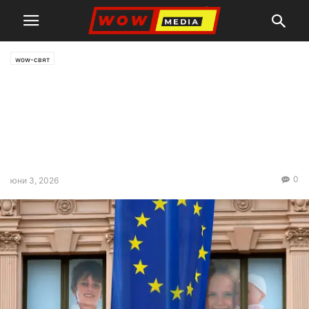
wow-свят
ЕП прие проектодоклади за
разширяването на ЕС към
Украйна, Молдова и
Западните Балкани
0
юни 3, 2026