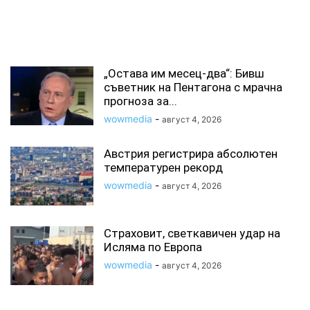
СВЪРЗАНИ СТАТИИ
„Остава им месец-два“: Бивш
съветник на Пентагона с мрачна
прогноза за...
wowmedia
-
август 4, 2026
Австрия регистрира абсолютен
температурен рекорд
wowmedia
-
август 4, 2026
Страховит, светкавичен удар на
Исляма по Европа
wowmedia
-
август 4, 2026