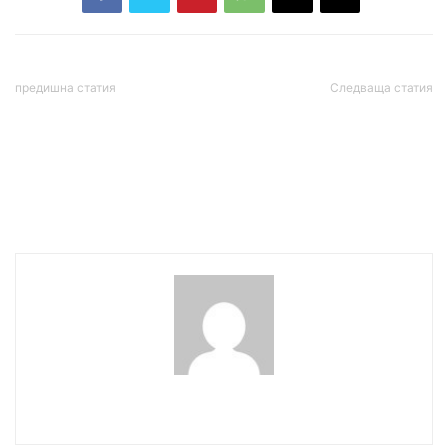
предишна статия
Следваща статия
Четирима варненски
Министър Енчо Керязов
нотариуси издавали
награди медалистите от
нотариални актове за
Европейското по самбо
имоти в незаконния град
на „Баба Алино“
wowmedia