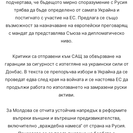
подчертава, че бъдещото мирно споразумение с Русия
трябва да бъде определено от самата Украйна и
постигнато с участие на ЕС. Предлага се също
възможност за назначаване на европейски преговарящ
с мандат да представлява Съюза на дипломатическо
ниво.
Критики са отправени към САЩ за обвързване на
гаранции за сигурност с изтегляне на украински сили от
Донбас. В текста се препоръчва избори в Украйна да се
проведат едва след края на войната и се настоява ЕС да
продължи работа по използването на замразени руски
активи.
За Молдова се отчита устойчив напредък в реформите
въпреки външни и вътрешни предизвикателства,
включително „враждебна намеса“ от страна на Русия.