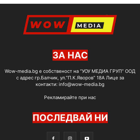
ЗА НАС
Wow-media.bg е собственост на “УОУ МЕДИА ГРУП” ООД
с адрес гр.Балчик, ул.”П.К.Яворов” 18А Лице за
контакти:
info@wow-media.bg
Рекламирайте при нас
ПОСЛЕДВАЙ НИ