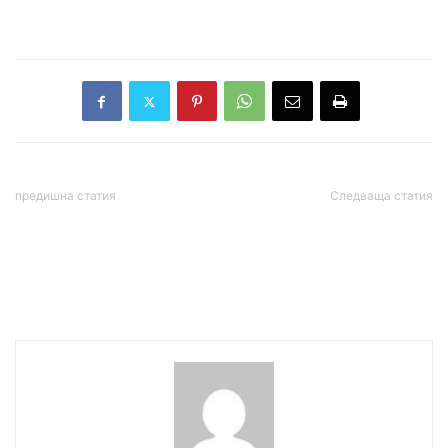
Иван Нетов
предишна статия
Следваща статия
ЕП прие проектодоклади
Потоп в Благоевград
за разширяването на ЕС
към Украйна, Молдова и
Западните Балкани