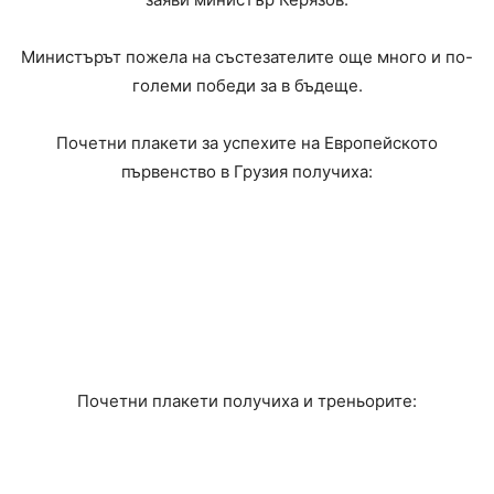
Министърът пожела на състезателите още много и по-
големи победи за в бъдеще.
Почетни плакети за успехите на Европейското
първенство в Грузия получиха:
Иван Хърков – златен медал в категория до 79 кг
Ива Иванова – сребърен медал в категория до 59 кг
Анна-Мария Манушева – бронзов медал в категория
до 65 кг
Даниел Дичев – бронзов медал в категория до 98 кг
Почетни плакети получиха и треньорите:
Васил Соколов
Николай Матев