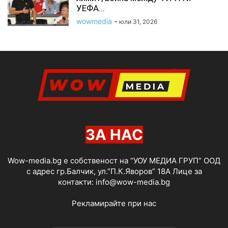
УЕФА...
wowmedia
-
юли 31, 2026
ЗА НАС
Wow-media.bg е собственост на “УОУ МЕДИА ГРУП” ООД
с адрес гр.Балчик, ул.”П.К.Яворов” 18А Лице за
контакти:
info@wow-media.bg
Рекламирайте при нас