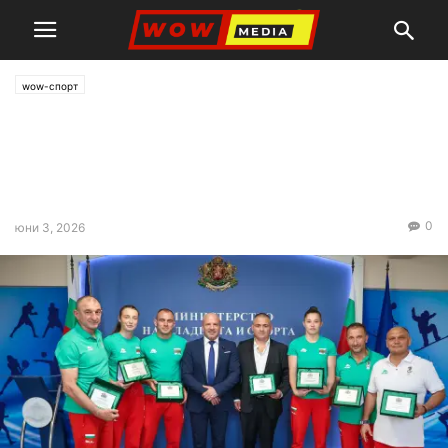
wow-спорт
Министър Енчо Керязов
награди медалистите от
Европейското по самбо
0
юни 3, 2026