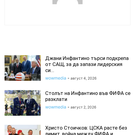
wowmedia
СВЪРЗАНИ СТАТИИ
Джани Инфантино търси подкрепа
от САЩ, за да запази лидерския
си...
wowmedia
-
август 4, 2026
Столът на Инфантино във ФИФА се
разклати
wowmedia
-
август 2, 2026
Христо Стоичков: ЦСКА расте без
лимит, война между ФИФА и