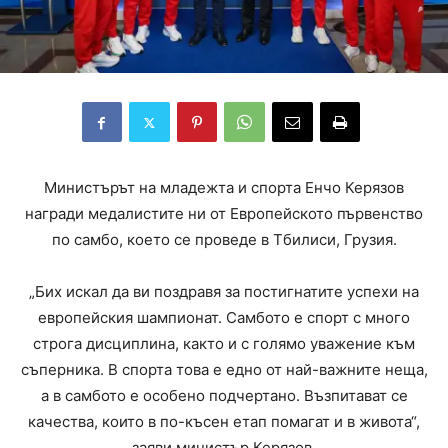
Министърът на младежта и спорта Енчо Керязов
награди медалистите ни от Европейското първенство
по самбо, което се проведе в Тбилиси, Грузия.
„Бих искал да ви поздравя за постигнатите успехи на
европейския шампионат. Самбото е спорт с много
строга дисциплина, както и с голямо уважение към
съперника. В спорта това е едно от най-важните неща,
а в самбото е особено подчертано. Възпитават се
качества, които в по-късен етап помагат и в живота“,
заяви министър Керязов.