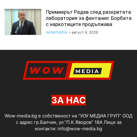
Премиерът Радев след разкритата
лаборатория за фентанил: Борбата
с наркотиците продължава
wowmedia
-
август 4, 2026
ЗА НАС
Wow-media.bg е собственост на “УОУ МЕДИА ГРУП” ООД
с адрес гр.Балчик, ул.”П.К.Яворов” 18А Лице за
контакти:
info@wow-media.bg