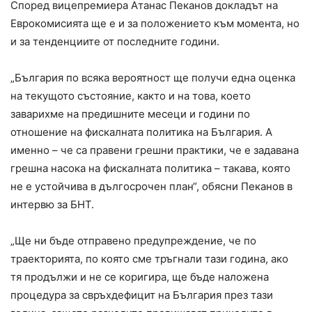
Според вицепремиера Атанас Пеканов докладът на
Еврокомисията ще е и за положението към момента, но
и за тенденциите от последните години.
„България по всяка вероятност ще получи една оценка
на текущото състояние, както и на това, което
заварихме на предишните месеци и години по
отношение на фискалната политика на България. А
именно – че са правени грешни практики, че е задавана
грешна насока на фискалната политика – такава, която
не е устойчива в дългосрочен план“, обясни Пеканов в
интервю за БНТ.
„Ще ни бъде отправено предупреждение, че по
траекторията, по която сме тръгнали тази година, ако
тя продължи и не се коригира, ще бъде наложена
процедура за свръхдефицит на България през тази