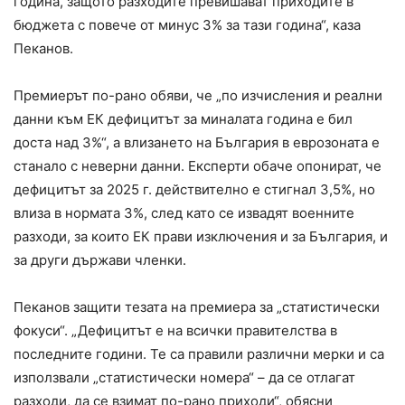
година, защото разходите превишават приходите в
бюджета с повече от минус 3% за тази година“, каза
Пеканов.
Премиерът по-рано обяви, че „по изчисления и реални
данни към ЕК дефицитът за миналата година е бил
доста над 3%“, а влизането на България в еврозоната е
станало с неверни данни. Експерти обаче опонират, че
дефицитът за 2025 г. действително е стигнал 3,5%, но
влиза в нормата 3%, след като се извадят военните
разходи, за които ЕК прави изключения и за България, и
за други държави членки.
Пеканов защити тезата на премиера за „статистически
фокуси“. „Дефицитът е на всички правителства в
последните години. Те са правили различни мерки и са
използвали „статистически номера“ – да се отлагат
разходи, да се взимат по-рано приходи“, обясни