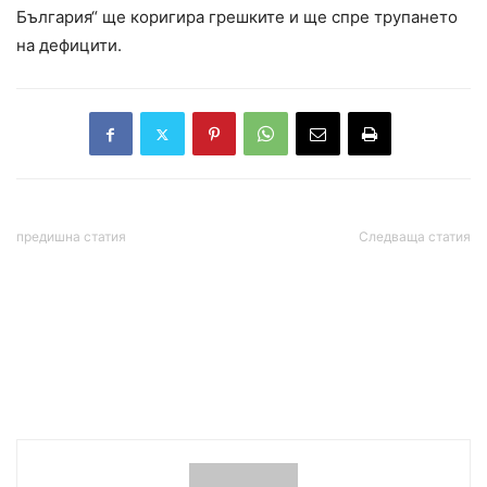
България“ ще коригира грешките и ще спре трупането
на дефицити.
предишна статия
Следваща статия
Мъж с експлозиви към
Международното летище
тялото си държи
в Кувейт е ударено от
заложници в банка в
ирански дронове и
Калифорния
ракети, има ранени,
въздушният трафик е
спрян