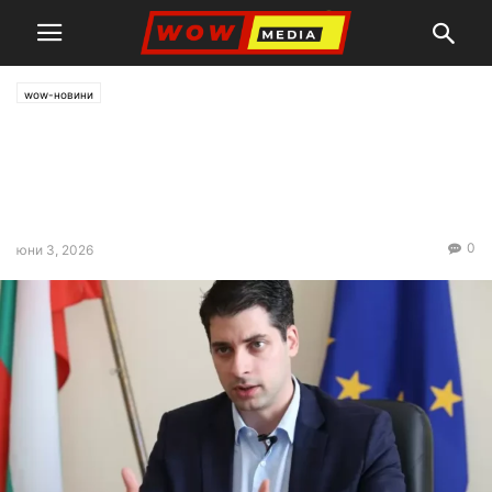
wow-новини
Пеканов: Докладът на ЕК за
дефицита оценява 4 години
грешки
0
юни 3, 2026