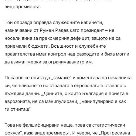
вицепремиерът.
Той оправда оправда служебните кабинети,
назначавани от Румен Радев като президент – не
носели вина за прекомерния дефицит, защото не са
приемали бюджети. Всъщност и служебните
правителства имат контрол над разходите и биха могли
да взимат мерки за ограничаването им.
Пеканов се опита да „замаже“ и коментара на началника
си, че влизането на страната в еврозоната е станало с
лъжливи данни. „Данните, с които България е приета в
еврозоната, не са манипулирани, „манипулирано е как
ги отчиташ“.
Това не фалшифицирани неща, това са статистически
фокуси“, каза вицепремиерът. И увери, че „Прогресивна