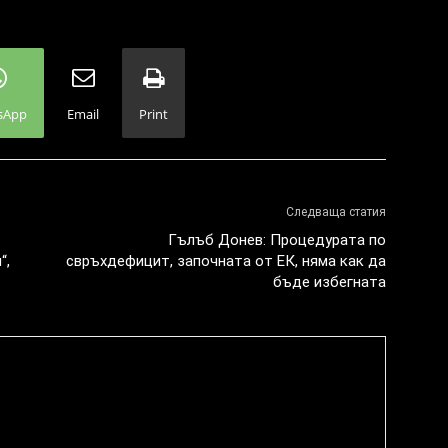
sApp
Email
Print
Следваща статия
Гълъб Донев: Процедурата по
“,
свръхдефицит, започната от ЕК, няма как да
бъде избегната