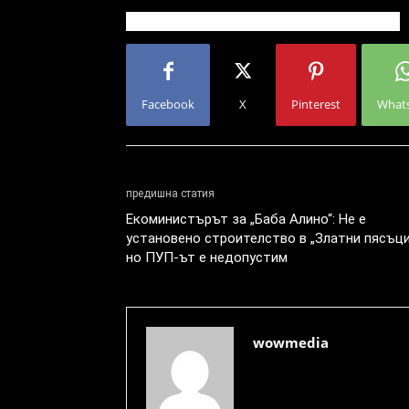
Facebook
X
Pinterest
What
предишна статия
Екоминистърът за „Баба Алино“: Не е
установено строителство в „Златни пясъци
но ПУП-ът е недопустим
wowmedia