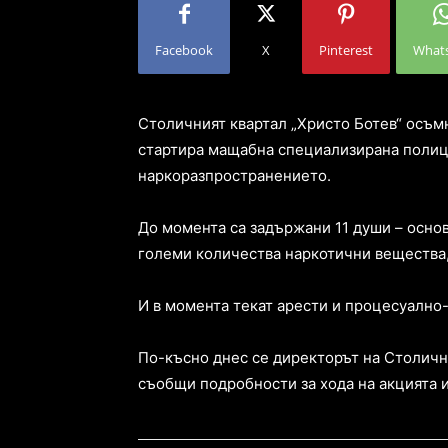
Facebook
X
Pinterest
What
Столичният квартал „Христо Ботев“ осъмн
стартира мащабна специализирана поли
наркоразпространението.
До момента са задържани 11 души – основ
големи количества наркотични вещества,
И в момента текат арести и процесуално
По-късно днес се директорът на Столич
съобщи подробности за хода на акцията и