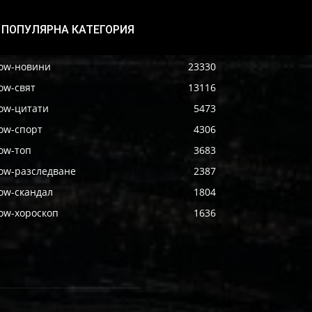
ПОПУЛЯРНА КАТЕГОРИЯ
ow-новини
23330
ow-свят
13116
ow-цитати
5473
ow-спорт
4306
ow-топ
3683
ow-разследване
2387
ow-скандал
1804
ow-хороскоп
1636