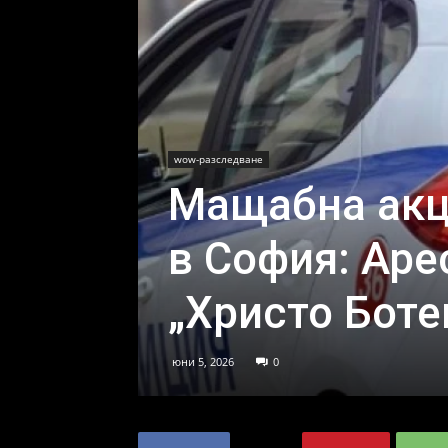
wow-разследване
Мащабна акц
в София: Аре
„Христо Боте
юни 5, 2026
0