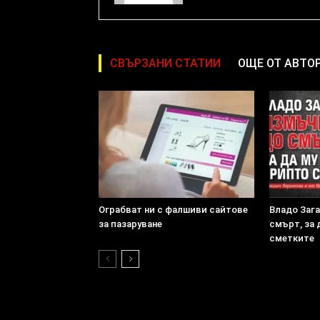
СВЪРЗАНИ СТАТИИ
ОЩЕ ОТ АВТО
Ограбват ни с фалшиви сайтове
Владо Заг
за пазаруване
смърт, за 
сметките