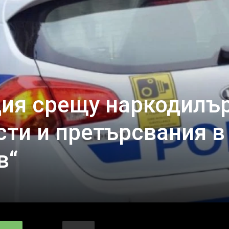
ия срещу наркодилъ
сти и претърсвания в 
в“