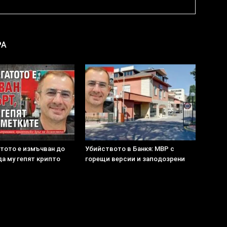
РА
атото е измъчван до
Убийството в Банкя: МВР с
да му гепят крипто
горещи версии и заподозрени