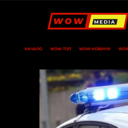
WOW
Media
НАЧАЛО
WOW-ТОП
WOW-НОВИНИ
WOW