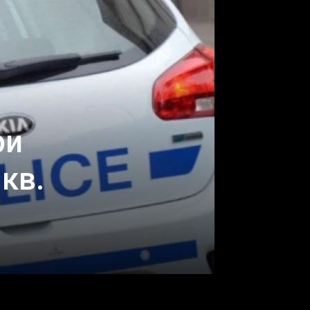
ри
кв.