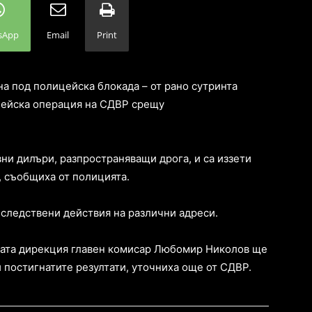
sApp
Email
Print
а под полицейска блокада – от рано сутринта
цейска операция на СДВР срещу
ни дилъри, разпространяващи дрога, и са иззети
 съобщиха от полицията.
-следствени действия на различни адреси.
ната дирекция главен комисар Любомир Николов ще
 постигнатите резултати, уточниха още от СДВР.