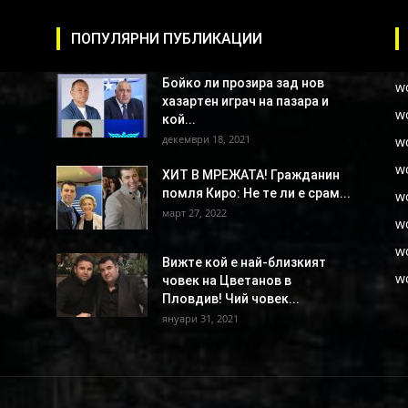
ПОПУЛЯРНИ ПУБЛИКАЦИИ
Бойко ли прозира зад нов
w
хазартен играч на пазара и
w
кой...
декември 18, 2021
w
w
ХИТ В МРЕЖАТА! Гражданин
помля Киро: Не те ли е срам...
w
март 27, 2022
w
w
Вижте кой е най-близкият
w
човек на Цветанов в
Пловдив! Чий човек...
януари 31, 2021