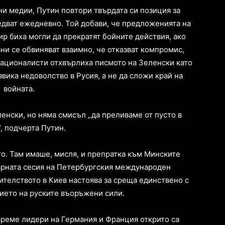
и медии, Путин повтори твърдата си позиция за
редват ежедневно. Той добави, че предложенията на
р биха могли да прекратят бойните действия, ако
ни се обвиняват взаимно, че отказват компромис,
националисти отхвърлиха писмото на Зеленски като
вика недоволство в Русия, а не да сложи край на
войната.
енски, но няма смисъл „да преливаме от пусто в
, подчерта Путин.
го. Там имаше, мисля, и препратка към Минските
нарната сесия на Петербургския международен
телството в Киев настоява за среща единствено с
ието на руските въоръжени сили.
време лидери на Германия и Франция открито са