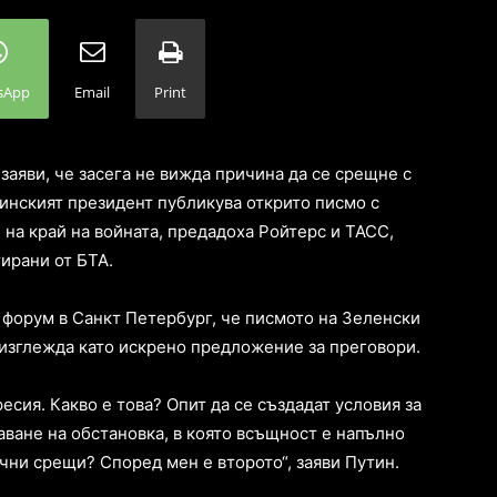
sApp
Email
Print
аяви, че засега не вижда причина да се срещне с
инският президент публикува открито писмо с
на край на войната, предадоха Ройтерс и ТАСС,
ирани от БТА.
 форум в Санкт Петербург, че писмото на Зеленски
 изглежда като искрено предложение за преговори.
есия. Какво е това? Опит да се създадат условия за
аване на обстановка, в която всъщност е напълно
чни срещи? Според мен е второто“, заяви Путин.