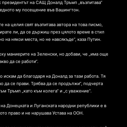
ак президентът на САЩ Доналд Тръмп „възпитава“
ледното му посещение във Вашингтон.
е на целия свят възпитава автора на това писмо,
ирате ли, да се държиш през цялото време в стил
о на някои места, но не навсякъде“, каза Путин.
рху маниерите на Зеленски, но добави, че „има още
акво да се работи“.
 искам да благодаря на Доналд за тази работа. Тя
о да се прави. Трябва да се продължи“, подчерта
към Тръмп „като към колега“ и „с уважение“.
на Донецката и Луганската народни републики е в
то право и не нарушава Устава на ООН.