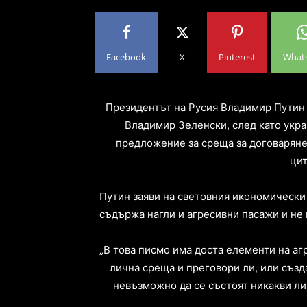
Facebook
X
Pinterest
What
Президентът на Русия Владимир Путин з
Владимир Зеленски, след като укра
предложение за среща за договаряне 
цит
Путин заяви на световния икономически
съдържа нагли и агресивни пасажи и не
„В това писмо има доста елементи на агр
лична среща и преговори ли, или създ
невъзможно да се състоят никакви ли