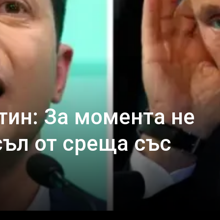
тин: За момента не
ъл от среща със