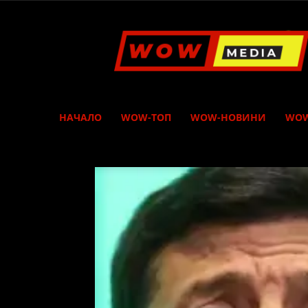
WOW
Media
НАЧАЛО
WOW-ТОП
WOW-НОВИНИ
WOW