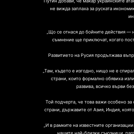
Путин добави, че макар украинските ата
не вижда заплаха за руската икономик
ин
„Що се отнася до бойните действия — н
съмнение ще приключат, когато пост
Развитието на Русия продължава въпр
„Там, където е изгодно, нищо не е спира
страни, които формално обявиха изли
развива, всичко върви без
Той подчерта, че това важи особено за
страни, държавите от Азия, Индия, която
„И в рамките на известните организации
нашите най-близки съюзници, парт