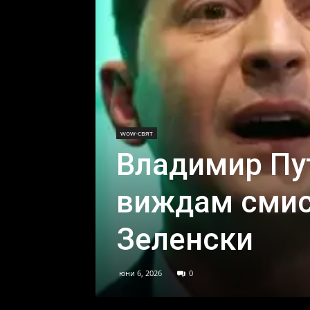
wow-свят
Владимир Пу
виждам смис
Зеленски
юни 6, 2026
0