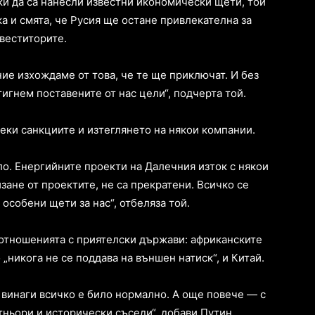
ки да са нанесли известни икономически щети, той
а и смята, че Русия ще остане привлекателна за
веститорите.
ие изхождаме от това, че те ще приключат. И без
игнем поставените от нас цели“, подчерта той.
еки санкциите и изтеглянето на някои компании.
ло. Енергийните проекти на Далечния изток с някои
зане от проектите, не са прекратени. Всичко се
 особени щети за нас“, отбеляза той.
 отношенията с приятелски държави: африканските
 „никога не се поддава на външен натиск“, и Китай.
 винаги всичко е било нормално. А още повече — с
ньори и исторически съседи“, добави Путин.