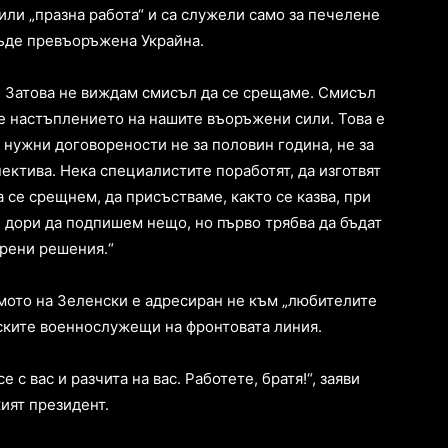
или „празна работа“ и са служели само за печелене
бъде превъоръжена Украйна.
я’? Затова не виждам смисъл да се срещаме. Смисъл
ре настъплението на нашите въоръжени сили. Това е
и нужни договорености не за половин година, не за
ектива. Нека специалистите поработят, да изготвят
 се срещнем, да присъстваме, както се казва, при
 дори да подпишем нещо, но първо трябва да бъдат
рени решения.“
смото на Зеленски е адресиран не към „любителите
уските военнослужещи на фронтовата линия.
е с вас и разчита на вас. Работете, братя!“, заяви
ият президент.