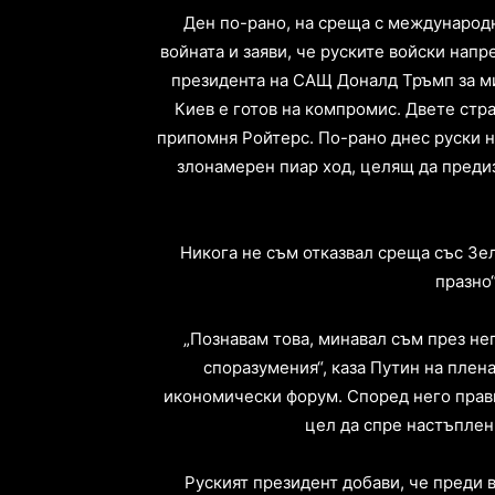
Ден по-рано, на среща с международн
войната и заяви, че руските войски нап
президента на САЩ Доналд Тръмп за ми
Киев е готов на компромис. Двете стра
припомня Ройтерс. По-рано днес руски 
злонамерен пиар ход, целящ да предиз
Никога не съм отказвал среща със Зел
празно“
„Познавам това, минавал съм през не
споразумения“, каза Путин на пле
икономически форум. Според него прави
цел да спре настъплен
Руският президент добави, че преди 