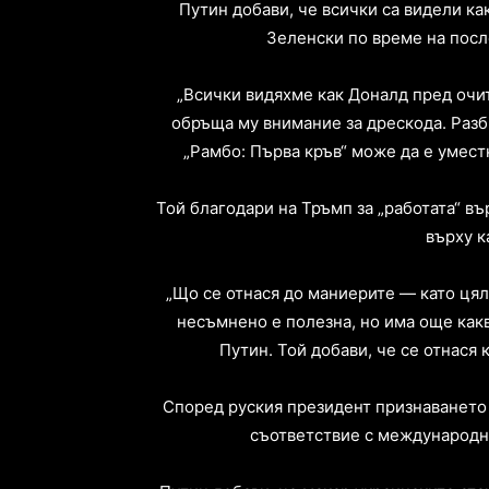
Путин добави, че всички са видели к
Зеленски по време на пос
„Всички видяхме как Доналд пред очит
обръща му внимание за дрескода. Разб
„Рамбо: Първа кръв“ може да е уместн
Той благодари на Тръмп за „работата“ въ
върху к
„Що се отнася до маниерите — като цяло
несъмнено е полезна, но има още какв
Путин. Той добави, че се отнася 
Според руския президент признаването 
съответствие с международно