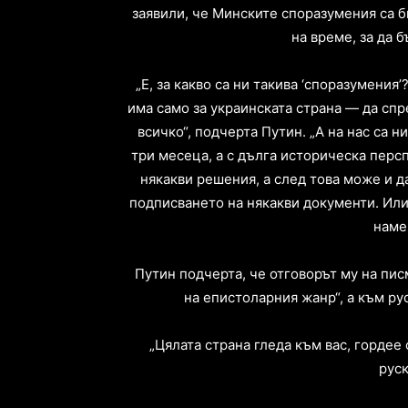
заявили, че Минските споразумения са б
на време, за да 
„Е, за какво са ни такива ‘споразумени
има само за украинската страна — да сп
всичко“, подчерта Путин. „А на нас са н
три месеца, а с дълга историческа персп
някакви решения, а след това може и да
подписването на някакви документи. Или
наме
Путин подчерта, че отговорът му на пи
на епистоларния жанр“, а към р
„Цялата страна гледа към вас, гордее с
руск