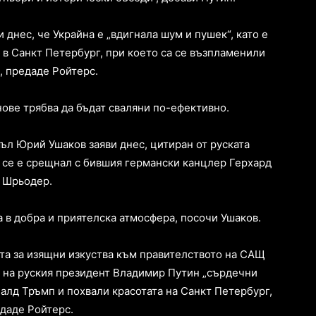
днес, че Украйна е „вдигнала шум и пушек“, като е
 в Санкт Петербург, при което са се възпламенили
, предаде Ройтерс.
нове трябва да бъдат сваляни по-ефективно.
л Юрий Ушаков заяви днес, цитиран от руската
 се е срещнал с бившия германски канцлер Герхард
Шрьодер.
 в добра и приятелска атмосфера, посочи Ушаков.
та за изящни изкуства към правителството на САЩ
 на руския президент Владимир Путин „сърдечни
алд Тръмп и похвали красотата на Санкт Петербург,
даде Ройтерс.