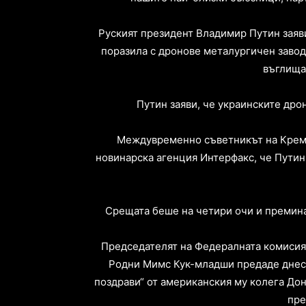
Руският президент Владимир Путин заяви 
поразила с дронове металургичен завод
въглища
Путин заяви, че украинските дро
Междувременно съветникът на Кремъ
новинарска агенция Интерфакс, че Путин
Срещата беше на четири очи и премина
Председателят на Федералната комисия
Родни Мимс Кук-младши предаде днес
поздрави“ от американския му колега Дон
пре