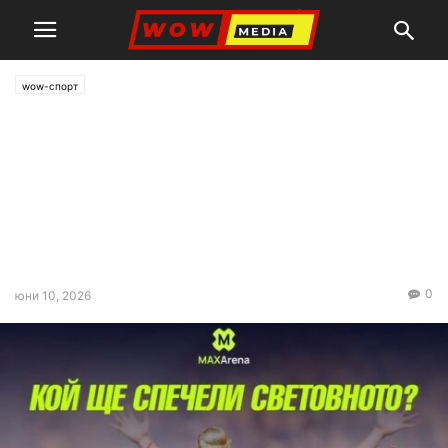
wow-спорт
КОЙ РАЗБИРА, ТУК СЕ
СПИРА! MaxArena – новото
супер яко българско
приложение за
запалянковци
0
юни 10, 2026