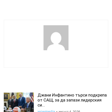
военната помощ
превалявания с
гръмотевици
wowmedia
СВЪРЗАНИ СТАТИИ
Джани Инфантино търси подкрепа
от САЩ, за да запази лидерския
си...
wowmedia
-
август 4, 2026