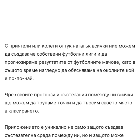
В този ред на мисли новото българско
приложение, създадено специално за
предстоящото Световно първенство
по футбол, идва точно на място.
С приятели или колеги оттук нататък всички ние можем
да създаваме собствени футболни лиги и да
прогнозираме резултатите от футболните мачове, като в
същото време нагледно да обясняваме на околните кой
е по-по-най.
Чрез своите прогнози и състезания помежду ни всички
ще можем да трупаме точки и да търсим своето място
в класирането.
Приложението е уникално не само защото създава
състезателна среда помежду ни, но и защото може