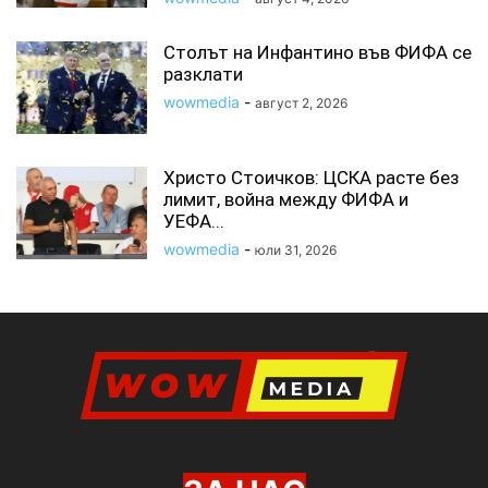
Столът на Инфантино във ФИФА се
разклати
wowmedia
-
август 2, 2026
Христо Стоичков: ЦСКА расте без
лимит, война между ФИФА и
УЕФА...
wowmedia
-
юли 31, 2026