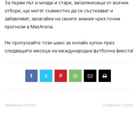
За първи път и млади и стари, запалянковци от всички
отбори, ще могат съвместно да се състезават и
забавляват, залагайки на своите знания чрез точни
прогнози в MaxArena.
Не пропускайте този шанс за онлайн купон през
следващите месеци на международна футболна фиеста!
предишна статия
Следваща статия
Радев: Дадохме на
Времето днес, прогноза
Украйна достатъчно, а
за четвъртък, 11 юни:
търпим щети от този
Слънчево преди обяд,
конфликт. Спираме
после обичайните