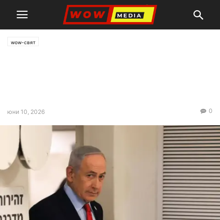
wow-свят
Нетаняху: Може да ударим
Иран и без американска
подкрепа
0
юни 10, 2026