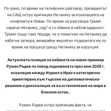
По-рано, по време на телефонен разговор, президентът
на САЩ остро критикува Нетаняху за ескалацията на
конфликта в Ливан. По време на разговора Тръмп
нарече Нетаняху „луд“ и го обвини в неблагодарност.
Тръмп също така твърди, че е помогнал на Нетаняху да
избегне затвора, визирайки вероятно подкрепата му по
време на процеса срещу Нетаняху за корупция.
Актуалната позиция на кабинета на новия премиер
Румен Радев по повод подновената през юни 2026 г.
ескалация между Израел и Иран е категорично
ориентирана към търсене на дипломатически
решения и деескалация за възстановяване на мира в
Близкия изток..
Румен Радев остро критикува факта, че