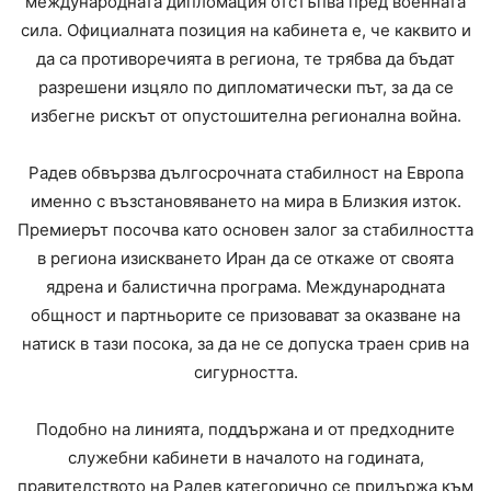
международната дипломация отстъпва пред военната
сила. Официалната позиция на кабинета е, че каквито и
да са противоречията в региона, те трябва да бъдат
разрешени изцяло по дипломатически път, за да се
избегне рискът от опустошителна регионална война.
Радев обвързва дългосрочната стабилност на Европа
именно с възстановяването на мира в Близкия изток.
Премиерът посочва като основен залог за стабилността
в региона изискването Иран да се откаже от своята
ядрена и балистична програма. Международната
общност и партньорите се призовават за оказване на
натиск в тази посока, за да не се допуска траен срив на
сигурността.
Подобно на линията, поддържана и от предходните
служебни кабинети в началото на годината,
правителството на Радев категорично се придържа към