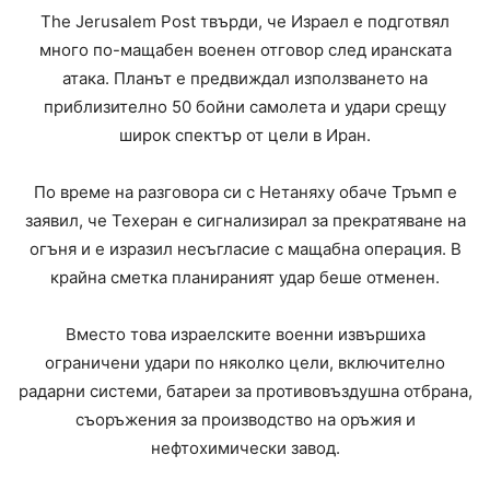
The Jerusalem Post твърди, че Израел е подготвял
много по-мащабен военен отговор след иранската
атака. Планът е предвиждал използването на
приблизително 50 бойни самолета и удари срещу
широк спектър от цели в Иран.
По време на разговора си с Нетаняху обаче Тръмп е
заявил, че Техеран е сигнализирал за прекратяване на
огъня и е изразил несъгласие с мащабна операция. В
крайна сметка планираният удар беше отменен.
Вместо това израелските военни извършиха
ограничени удари по няколко цели, включително
радарни системи, батареи за противовъздушна отбрана,
съоръжения за производство на оръжия и
нефтохимически завод.