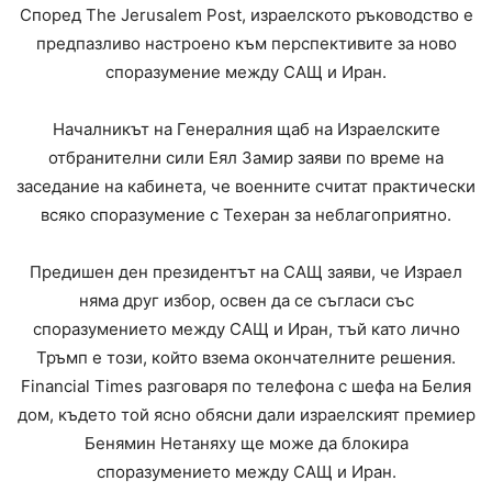
Според The Jerusalem Post, израелското ръководство е
предпазливо настроено към перспективите за ново
споразумение между САЩ и Иран.
Началникът на Генералния щаб на Израелските
отбранителни сили Еял Замир заяви по време на
заседание на кабинета, че военните считат практически
всяко споразумение с Техеран за неблагоприятно.
Предишен ден президентът на САЩ заяви, че Израел
няма друг избор, освен да се съгласи със
споразумението между САЩ и Иран, тъй като лично
Тръмп е този, който взема окончателните решения.
Financial Times разговаря по телефона с шефа на Белия
дом, където той ясно обясни дали израелският премиер
Бенямин Нетаняху ще може да блокира
споразумението между САЩ и Иран.