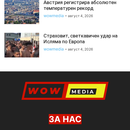
Австрия регистрира абсолютен
температурен рекорд
wowmedia
-
август 4, 2026
Страховит, светкавичен удар на
Исляма по Европа
wowmedia
-
август 4, 2026
ЗА НАС