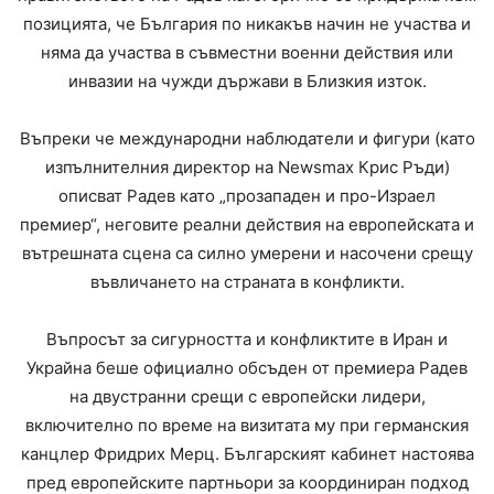
позицията, че България по никакъв начин не участва и
няма да участва в съвместни военни действия или
инвазии на чужди държави в Близкия изток.
Въпреки че международни наблюдатели и фигури (като
изпълнителния директор на Newsmax Крис Ръди)
описват Радев като „прозападен и про-Израел
премиер“, неговите реални действия на европейската и
вътрешната сцена са силно умерени и насочени срещу
въвличането на страната в конфликти.
Въпросът за сигурността и конфликтите в Иран и
Украйна беше официално обсъден от премиера Радев
на двустранни срещи с европейски лидери,
включително по време на визитата му при германския
канцлер Фридрих Мерц. Българският кабинет настоява
пред европейските партньори за координиран подход