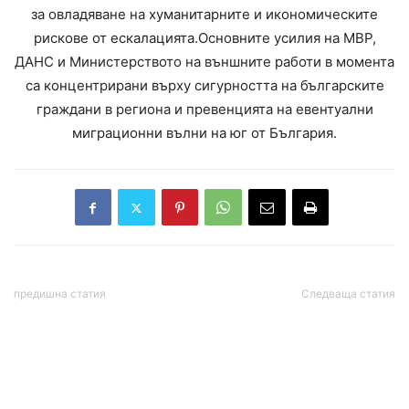
за овладяване на хуманитарните и икономическите
рискове от ескалацията.Основните усилия на МВР,
ДАНС и Министерството на външните работи в момента
са концентрирани върху сигурността на българските
граждани в региона и превенцията на евентуални
миграционни вълни на юг от България.
предишна статия
Следваща статия
Доналд Тръмп: Иранците
Полина Паунова: Сълзите
свалиха нашия
на Кандев и естрадата
хеликоптер и ще
около напускането му не
отговарят за това
стигат – трябват имена,
факти и отговори