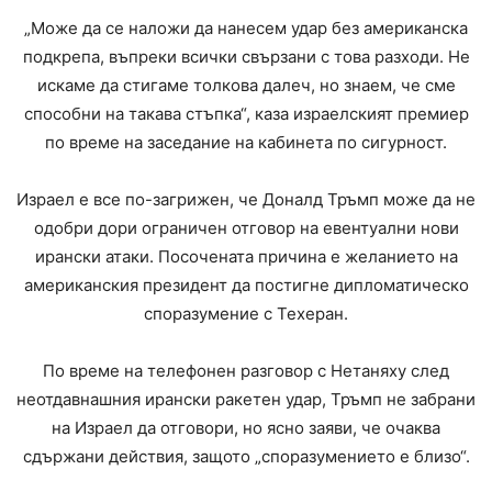
„Може да се наложи да нанесем удар без американска
подкрепа, въпреки всички свързани с това разходи. Не
искаме да стигаме толкова далеч, но знаем, че сме
способни на такава стъпка“, каза израелският премиер
по време на заседание на кабинета по сигурност.
Израел е все по-загрижен, че Доналд Тръмп може да не
одобри дори ограничен отговор на евентуални нови
ирански атаки. Посочената причина е желанието на
американския президент да постигне дипломатическо
споразумение с Техеран.
По време на телефонен разговор с Нетаняху след
неотдавнашния ирански ракетен удар, Тръмп не забрани
на Израел да отговори, но ясно заяви, че очаква
сдържани действия, защото „споразумението е близо“.