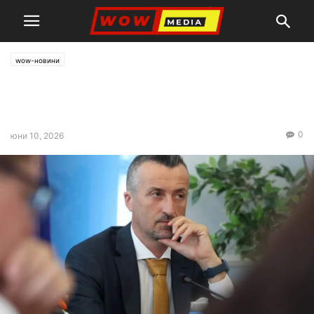
wow-новини
Управителят на НЗОК обяви,
че подава оставка
0
юни 10, 2026