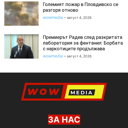
Големият пожар в Пловдивско се
разгоря отново
wowmedia
-
август 4, 2026
Премиерът Радев след разкритата
лаборатория за фентанил: Борбата
с наркотиците продължава
wowmedia
-
август 4, 2026
ЗА НАС