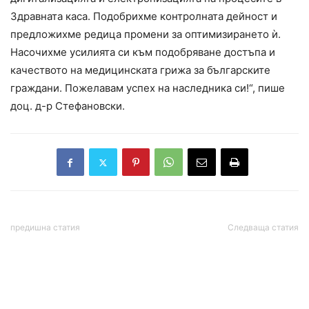
Здравната каса. Подобрихме контролната дейност и
предложихме редица промени за оптимизирането ѝ.
Насочихме усилията си към подобряване достъпа и
качеството на медицинската грижа за българските
граждани. Пожелавам успех на наследника си!“, пише
доц. д-р Стефановски.
предишна статия
Следваща статия
Военният министър:
Нотариуса е изнудвал с
Спираме предоставянето
компромати магистрати и
на въоръжение на
данъчни
Украйна, но не и
продажбата