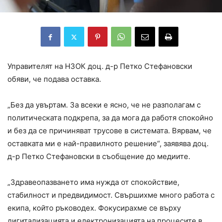
Управителят на НЗОК доц. д-р Петко Стефановски
обяви, че подава оставка.
„Без да увъртам. За всеки е ясно, че не разполагам с
политическата подкрепа, за да мога да работя спокойно
и без да се причиняват трусове в системата. Вярвам, че
оставката ми е най-правилното решение“, заявява доц.
д-р Петко Стефановски в съобщение до медиите.
„Здравеопазването има нужда от спокойствие,
стабилност и предвидимост. Свършихме много работа с
екипа, който ръководех. Фокусирахме се върху
дигитализацията и електронизацията на процесите в