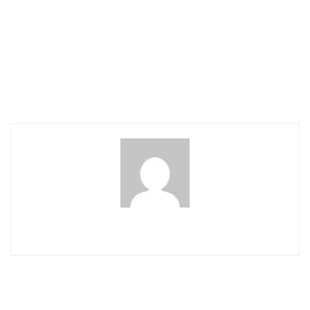
САЩ показаха
Русия обвини САЩ в
доказателства за 120
умишлено саботиране на
биолаборатории,
достъпа на руски
включително тези в
представители до
Украйна
подготвителните събития
за срещата на Г-20
wowmedia
СВЪРЗАНИ СТАТИИ