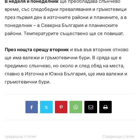
В неделя и понеделник
ще преобладава слънчево
време, със следобедни превалявания и гръмотевици
през първия ден в източните райони и планините, а в
понеделник – в Северна България и планинските
райони. Температурите съществено ще се повишат.
През нощта срещу вторник
и във във вторник отново
ще има валежи и гръмотевични бури. В сряда ще е
предимно слънчево, но около и след обяд на места,
главно в Източна и Южна България, ще има валежи и
гръмотевични бури.
предишна статия
Следваща статия