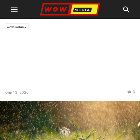
wow-новини
Времето днес, прогноза за
събота, 13 юни: Разкъсана
облачност, сутрешни
превалявания по
Черноморието
0
юни 13, 2026