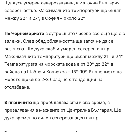
Ще духа умерен северозападен, в Източна България –
северен вятър. Максималните температури ще бъдат
между 22° и 27°, в София – около 22°.
По Черноморието
в сутрешните часове все още ще е с
валежи. След обяд облачността ще започне да се
разкъсва. Ще духа слаб и умерен северен вятър.
Максималните температури ще бъдат между 21° и 24°.
Температурата на морската вода е от 20° до 22°, в
района на Шабла и Калиакра – 18°-19°. Вълнението на
морето ще бъде 2-3 бала, но с тенденция на
отслабване.
В планините
ще преобладава слънчево време, с
превалявания в масивите от Централна България. Ще
духа временно силен северозападен вятър.