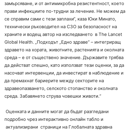
замърсяване, и от антимикробна резистентност, което
прави инфекциите по-трудни за лечение. Не можем да
се справим сами с тези заплахи“, каза Юки Минато,
технически ръководител на СЗО за безопасност на
храните и водещ автор на изследването в The Lancet
Global Health. „Подходът „Едно здраве“ – интегриращ
здравето на хората, животните, растенията и околната
среда – е от съществено значение. Държавите трябва
да действат спешно, като използват тези оценки, за да
насочват интервенции, да инвестират в наблюдение и
да премахнат бариерите между секторите на
здравеопазването, селското стопанство и околната
среда. Забавянето струва човешки животи.“
Оценката и данните могат да бъдат разгледани
подробно чрез интерактивно онлайн табло и
актуализирани страници на Глобалната здравна