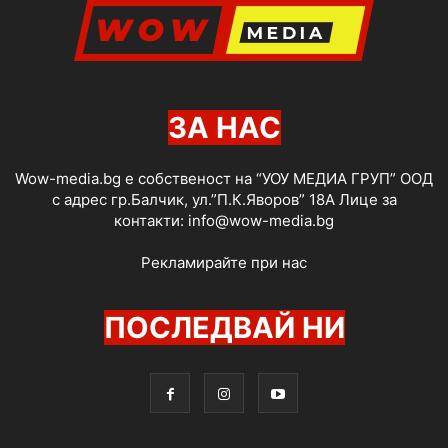
ЗА НАС
Wow-media.bg е собственост на “УОУ МЕДИА ГРУП” ООД
с адрес гр.Балчик, ул.”П.К.Яворов” 18А Лице за
контакти:
info@wow-media.bg
Рекламирайте при нас
ПОСЛЕДВАЙ НИ