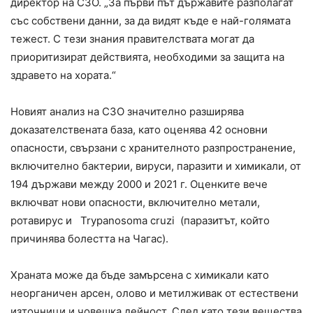
директор на СЗО. „За първи път държавите разполагат
със собствени данни, за да видят къде е най-голямата
тежест. С тези знания правителствата могат да
приоритизират действията, необходими за защита на
здравето на хората.“
Новият анализ на СЗО значително разширява
доказателствената база, като оценява 42 основни
опасности, свързани с хранителното разпространение,
включително бактерии, вируси, паразити и химикали, от
194 държави между 2000 и 2021 г. Оценките вече
включват нови опасности, включително метали,
ротавирус и Trypanosoma cruzi (паразитът, който
причинява болестта на Чагас).
Храната може да бъде замърсена с химикали като
неорганичен арсен, олово и метилживак от естествени
източници и човешка дейност. След като тези вещества