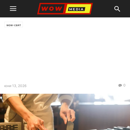
wow-свят
Предупреждение от СЗО: 866
000 000 заболявания,
причинени от небезопасни
храни, 1 500 000 души
умират всяка година
0
юни 13, 2026