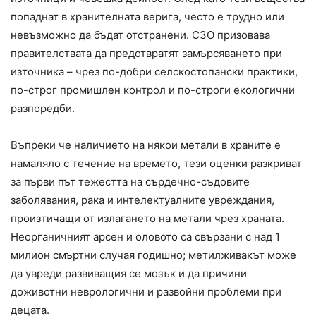
попаднат в хранителната верига, често е трудно или
невъзможно да бъдат отстранени. СЗО призовава
правителствата да предотвратят замърсяването при
източника – чрез по-добри селскостопански практики,
по-строг промишлен контрол и по-строги екологични
разпоредби.
Въпреки че наличието на някои метали в храните е
намаляло с течение на времето, тези оценки разкриват
за първи път тежестта на сърдечно-съдовите
заболявания, рака и интелектуалните увреждания,
произтичащи от излагането на метали чрез храната.
Неорганичният арсен и оловото са свързани с над 1
милион смъртни случая годишно; метилживакът може
да увреди развиващия се мозък и да причини
доживотни неврологични и развойни проблеми при
децата.