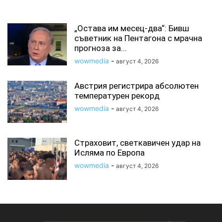
СВЪРЗАНИ СТАТИИ
„Остава им месец-два“: Бивш
съветник на Пентагона с мрачна
прогноза за...
wowmedia
-
август 4, 2026
Австрия регистрира абсолютен
температурен рекорд
wowmedia
-
август 4, 2026
Страховит, светкавичен удар на
Исляма по Европа
wowmedia
-
август 4, 2026