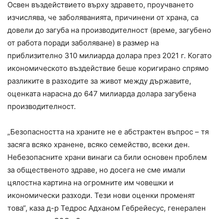
Освен въздействието върху здравето, проучването
изчислява, че заболяванията, причинени от храна, са
довели до загуба на производителност (време, загубено
от работа поради заболяване) в размер на
приблизително 310 милиарда долара през 2021 г. Когато
икономическото въздействие беше коригирано спрямо
разликите в разходите за живот между държавите,
оценката нарасна до 647 милиарда долара загубена
производителност.
„Безопасността на храните не е абстрактен въпрос – тя
засяга всяко хранене, всяко семейство, всеки ден.
Небезопасните храни винаги са били основен проблем
за общественото здраве, но досега не сме имали
цялостна картина на огромните им човешки и
икономически разходи. Тези нови оценки променят
това“, каза д-р Тедрос Адханом Гебрейесус, генерален