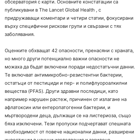
обсерватория с карти. Основните констатации са
публикувани в The Lancet Global Health , с
придружаващи коментари и четири статии, фокусирани
върху специфични рискови групи и свързани с тях
заболявания.
Оценките обхващат 42 опасности, пренасяни с храната,
но много други потенциално важни опасности не
можаха да бъдат включени поради недостатъчни данни.
Те включват антимикробно-резистентни бактерии,
остатъци от пестициди и пер- и полифлуороалкилни
вещества (PFAS). Други здравни последици, като
например нарушен растеж, причинен от излагане на
афлатоксин или ентеропатогенни бактерии, и
мъртвородени деца, дължащи се на листериоза, също
бяха изключени. Тези пропуски подчертават спешната
необходимост от повече национални данни, разширени
инвестиции в научни изследвания и засилено