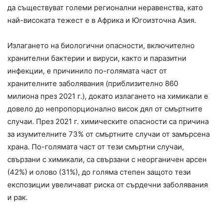
да съществуват големи регионални неравенства, като
най-високата тежест е в Африка и Югоизточна Азия.
Излагането на биологични опасности, включително
хранителни бактерии и вируси, както и паразитни
инфекции, е причинило по-голямата част от
хранителните заболявания (приблизително 860
милиона през 2021 г.), докато излагането на химикали е
довело до непропорционално висок дял от смъртните
случаи. През 2021 г. химическите опасности са причина
за изумителните 73% от смъртните случаи от замърсена
храна. По-голямата част от тези смъртни случаи,
свързани с химикали, са свързани с неорганичен арсен
(42%) и олово (31%), до голяма степен защото тези
експозиции увеличават риска от сърдечни заболявания
и рак.