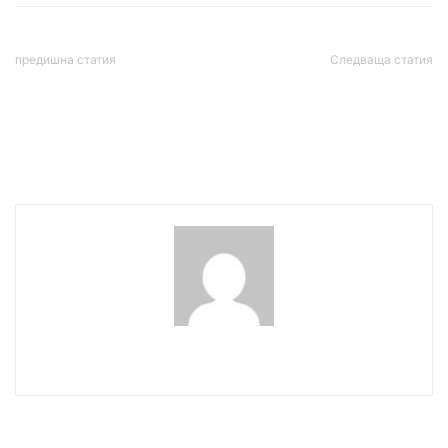
предишна статия
Следваща статия
Шок в НАТО: САЩ
Никола Цолов отново е на
блокираха „Томахоук“ за
подиума във Формула 2
Германия от страх от
реакцията на Русия
wowmedia