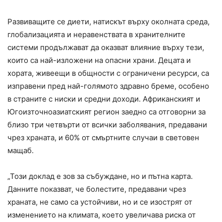
Развиващите се диети, натискът върху околната среда,
глобализацията и неравенствата в хранителните
системи продължават да оказват влияние върху тези,
които са най-изложени на опасни храни. Децата и
хората, живеещи в общности с ограничени ресурси, са
изправени пред най-голямото здравно бреме, особено
в страните с ниски и средни доходи. Африканският и
Югоизточноазиатският регион заедно са отговорни за
близо три четвърти от всички заболявания, предавани
чрез храната, и 60% от смъртните случаи в световен
мащаб.
„Този доклад е зов за събуждане, но и пътна карта.
Данните показват, че болестите, предавани чрез
храната, не само са устойчиви, но и се изострят от
изменението на климата, което увеличава риска от