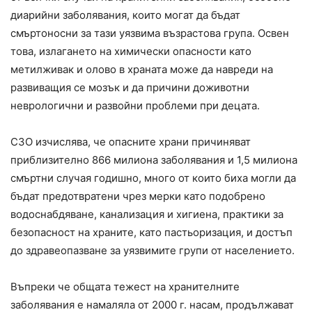
диарийни заболявания, които могат да бъдат
смъртоносни за тази уязвима възрастова група. Освен
това, излагането на химически опасности като
метилживак и олово в храната може да навреди на
развиващия се мозък и да причини доживотни
неврологични и развойни проблеми при децата.
СЗО изчислява, че опасните храни причиняват
приблизително 866 милиона заболявания и 1,5 милиона
смъртни случая годишно, много от които биха могли да
бъдат предотвратени чрез мерки като подобрено
водоснабдяване, канализация и хигиена, практики за
безопасност на храните, като пастьоризация, и достъп
до здравеопазване за уязвимите групи от населението.
Въпреки че общата тежест на хранителните
заболявания е намаляла от 2000 г. насам, продължават