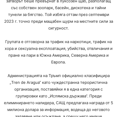
затворът беше превърнат в луксозен щаб, разполагащ
със собствен зоопарк, басейн, дискотека и тайни
тунели за бягство. Той избяга оттам през септември
2023 г. точно преди мащабен щурм на местните сили за
сигурност.
Групата е отговорна за трафик на наркотици, трафик на
хора и сексуална експлоатация, убийства, отвличания и
пране на пари в Южна Америка, Северна Америка и
Европа.
Администрацията на Тръмп официално класифицира
„Tren de Aragua“ като чуждестранна терористична
организация, поставяйки я в една категория с
групировки като „Ислямска държава“. Преди
елиминирането налидера, САЩ предлагаха награда от 5
милиона долара за информация, водеща до неговото
залавяне или осъждане, а срещу него имаше