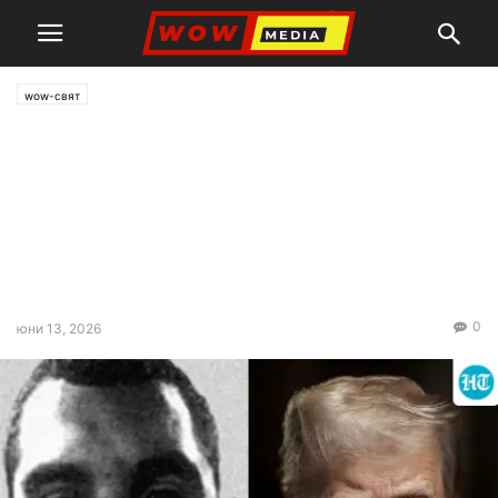
wow-свят
Тръмп: Американските
военни елиминираха
скандалния лидер на
престъпната група „Tren de
Aragua“
0
юни 13, 2026