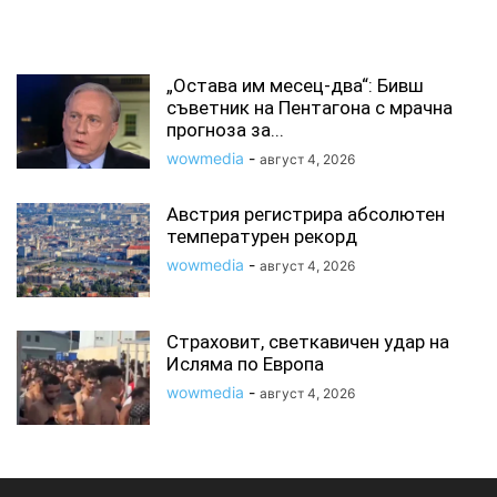
СВЪРЗАНИ СТАТИИ
„Остава им месец-два“: Бивш
съветник на Пентагона с мрачна
прогноза за...
wowmedia
-
август 4, 2026
Австрия регистрира абсолютен
температурен рекорд
wowmedia
-
август 4, 2026
Страховит, светкавичен удар на
Исляма по Европа
wowmedia
-
август 4, 2026