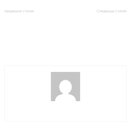
предишна статия
Следваща статия
Русия обвини САЩ в
„София Прайд“ и
умишлено саботиране на
„Шествие на
достъпа на руски
семейството“ предстоят
представители до
днес в столицата
подготвителните събития
за срещата на Г-20
wowmedia