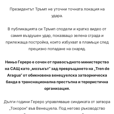
Президентът Тръмп не уточни точната локация на
удара.
В публикацията си Тръмп сподели и кратко видео от
самия въздушен удар, показващо зелена сграда и
прилежаща постройка, които избухват в пламъци след
прецизно попадане на снаряд.
Ниньо Гереро е сочен от правосъдното министерство
на САЩ като „мозъкът“ зад превръщането на „Tren de
Aragua“ от обикновена венецуелска затворническа
банда в транснационална престъпна и терористична
организация.
Дълги години Гереро управляваше синдиката от затвора
„Токорон“ във Венецуела. Под негово ръководство