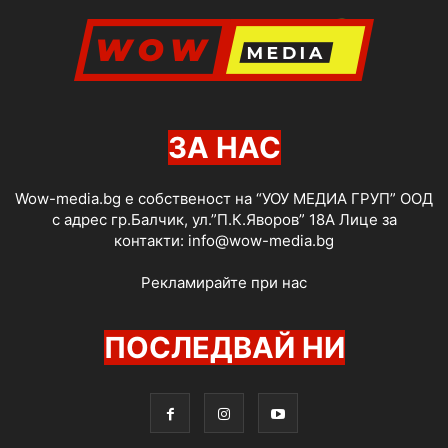
ЗА НАС
Wow-media.bg е собственост на “УОУ МЕДИА ГРУП” ООД
с адрес гр.Балчик, ул.”П.К.Яворов” 18А Лице за
контакти:
info@wow-media.bg
Рекламирайте при нас
ПОСЛЕДВАЙ НИ