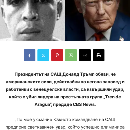
Президентът на САЩ Доналд Тръмп обяви, че
американските сили, действайки по негова заповед и
работейки с венецуелски власти, са извършили удар,
който е убил лидера на престъпната група „Tren de
Aragua“, предаде CBS News.
„По мое указание Южното командване на САЩ
предприе светкавичен удар, който успешно елиминира