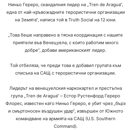
Ниньо Гереро, скандалния лидер на „Tren de Aragua“,
една от най-кръвожадните терористични организации
на Земята“, написа той в Truth Social на 12 юни.
„Това беше направено в тясна координация с нашите
приятели във Венецуела, с които работим много
добре“, добави американският лидер.
Той отбеляза, че преди това е добавил групата към
списъка на САЩ с терористични организации.
Лидерът на венецуелския наркокартел и престъпна
група „Tren de Aragua“ – Естор Рустенфорд Гереро
Флорес, известен като Ниньо Гереро, е убит чрез „бърз
и смъртоносен въздушен удар“, извършен от Южното
командване на армията на САЩ (U.S. Southern
Command).