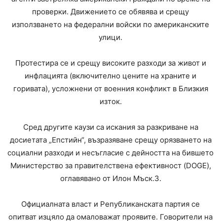
проверки. Движението се обявява и срещу
използването на федерални войски по американските
улици.
Протестира се и срещу високите разходи за живот и
инфлацията (включително цените на храните и
горивата), усложнени от военния конфликт в Близкия
изток.
Сред другите каузи са искания за разкриване на
досиетата „Епстийн“, възразяване срещу орязването на
социални разходи и несъгласие с дейността на бившето
Министерство за правителствена ефективност (DOGE),
оглавявано от Илон Мъск.3.
Официалната власт и Републиканската партия се
опитват изцяло да омаловажат проявите. Говорители на