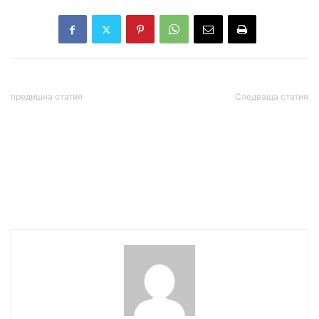
предишна статия
Следваща статия
Времето днес, прогноза
Русия произвежда
за неделя, 14 юни:
повече ракети, отколкото
Слънчево, следобедни
САЩ противоракети:
увеличения на
тревожна тенденция във
облачността на изток и в
войната срещу Украйна
планините