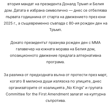
втория мандат на президента Доналд Тръмп и Белия
дом. Датата е избрана символично — днес се отбелязва
първата годишнина от старта на движението през юни
2025 г., а същевременно съвпада с 80-ия рожден ден на
Тръмп.
Докато президентът празнува рожден ден с ММА
галавечер на южната морава на Белия дом,
опозиционното движение предлага алтернативна
програма.
За разлика от предходната вълна от протести през март,
когато 8 милиона души излязоха по улиците, днес
организаторите от коалицията „No Kings“ и групата
Committee for the First Amendment залагат на културна
съпротива.