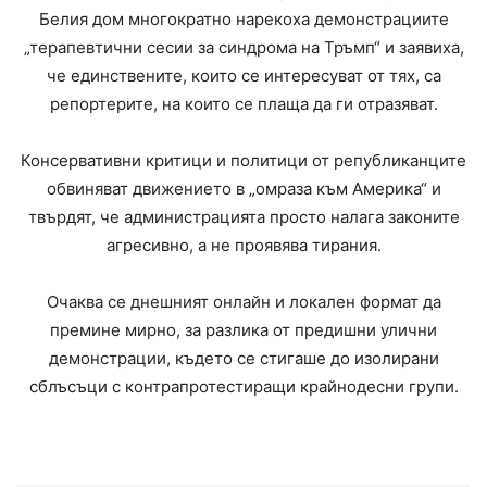
Белия дом многократно нарекоха демонстрациите
„терапевтични сесии за синдрома на Тръмп“ и заявиха,
че единствените, които се интересуват от тях, са
репортерите, на които се плаща да ги отразяват.
Консервативни критици и политици от републиканците
обвиняват движението в „омраза към Америка“ и
твърдят, че администрацията просто налага законите
агресивно, а не проявява тирания.
Очаква се днешният онлайн и локален формат да
премине мирно, за разлика от предишни улични
демонстрации, където се стигаше до изолирани
сблъсъци с контрапротестиращи крайнодесни групи.