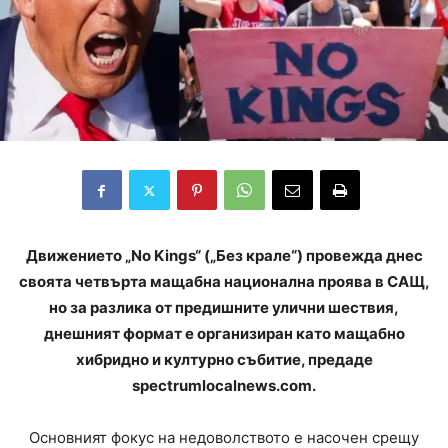
Движението „No Kings“ („Без крале“) провежда днес
своята четвърта мащабна национална проява в САЩ,
но за разлика от предишните улични шествия,
днешният формат е организиран като мащабно
хибридно и културно събитие, предаде
spectrumlocalnews.com.
Основният фокус на недоволството е насочен срещу