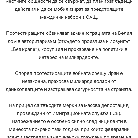
местните общности да се свържат, да планират бъдещи
действия и да се мобилизират за предстоящите
междинни избори в САЩ.
Протестиращите обвиняват администрацията на Белия
дом в авторитаризъм (откъдето произлиза и лозунгът
„Без крале“), корупция и прокарване на политики в
интерес на милиардерите.
Според протестиращите войната срещу Иран е
незаконна, прахосва милиарди долари от
данъкоплатците и застрашава сигурността на страната.
На прицел са твърдите мерки за масова депортация,
провеждани от Имиграционната служба (ICE).
Напрежението е особено силно след инциденти в
Минесота по-рано тази година, при които федерални
агенти застреляха американски граждани по време на