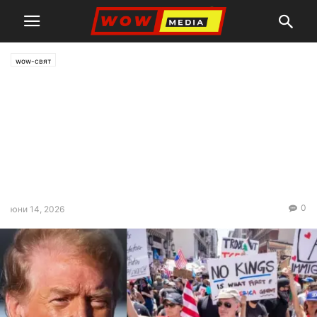
wow-свят
Движението „No Kings“
провежда „културен“
национален протест в САЩ
на 80-тия рожден ден на
Тръмп
0
юни 14, 2026