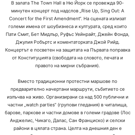
В залата The Town Hall в Ню Йорк се провежда 90-
минутен концерт под надслов „Rise Up, Sing Out: A
Concert for the First Amendment“. На сцената излизат
големи имена от шоубизнеса и културата, сред които
Пати Смит, Бет Мидлър, Руфъс Уейнрайт, Джейн Фонда,
Джулия Робъртс и коментаторката Джой Рийд.
Концертът е посветен на защитата на Първата поправка
от Конституцията (свободата на словото, печата и
правото на мирни събрания).
Вместо традиционни протестни маршове по
предварително начертани маршрути, събитието се
излъчва на живо. Организирани са над 500 публични и
частни „watch parties“ (групови гледания) в читалища,
барове, паркове и частни домове в големи градове (Лос
Анджелис, Чикаго, Далас, Сан Франциско) и селски
райони в цялата страна. Целта на днешния ден е