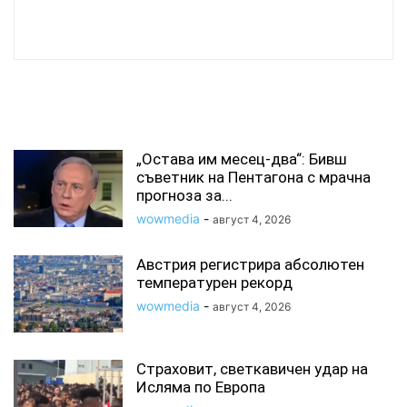
wowmedia
СВЪРЗАНИ СТАТИИ
„Остава им месец-два“: Бивш
съветник на Пентагона с мрачна
прогноза за...
wowmedia
-
август 4, 2026
Австрия регистрира абсолютен
температурен рекорд
wowmedia
-
август 4, 2026
Страховит, светкавичен удар на
Исляма по Европа