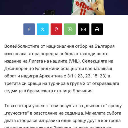
Волейболистите от националния отбор на България
извоюваха втора поредна победа в тазгодишното
издание на Лигата на нациите (VNL). Селекцията на
Джанлоренцо Бленджини осъществи впечатляващ
обрат и надигра Аржентина с 3:1 (-23, 23, 15, 23) в
третата си среща на турнира в група 2 от откриващата
седмица в бразилската столица Бразилия.
Това е втори успех с този резултат за „лъвовете“ срещу
„гаучосите“ в разстояние на седмица. Миналата събота
двата отбора се изправиха един срещу друг в контрола
на аржентинска земя в Росарио, където нашите се