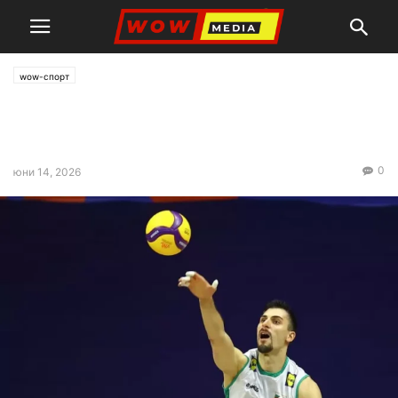
wow-спорт
Националите извоюваха с
обрат втора победа във VNL
0
юни 14, 2026