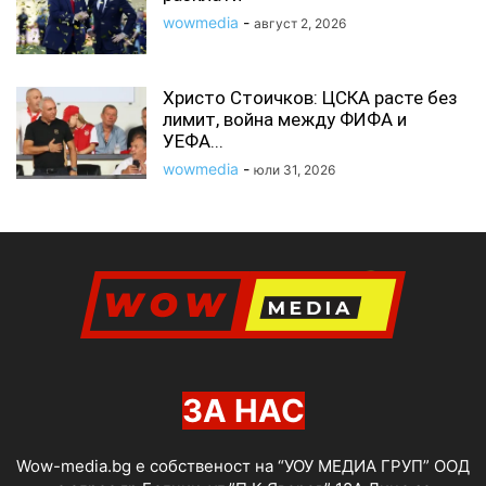
wowmedia
-
август 2, 2026
Христо Стоичков: ЦСКА расте без
лимит, война между ФИФА и
УЕФА...
wowmedia
-
юли 31, 2026
ЗА НАС
Wow-media.bg е собственост на “УОУ МЕДИА ГРУП” ООД