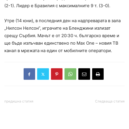
(2-1). Лидер е Бразилия с максималните 9 т. (3-0).
Утре (14 юни), в последния ден на надпреварата в зала
„Нилсон Нелсон“, играчите на Бленджини излизат
срещу Сърбия. Мачът е от 20:30 ч. българско време и
ще бъде излъчван единствено по Max One – новия ТВ
канал в мрежата на един от мобилните оператори.
предишна статия
Следваща статия
Избират 12 кметове на
САЩ и Иран ще подпишат
кметства в страната
онлайн примирие