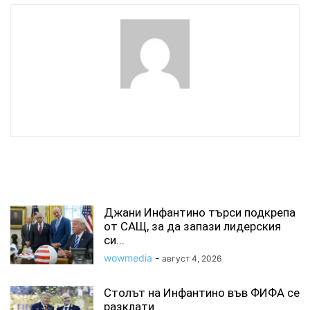
wowmedia
СВЪРЗАНИ СТАТИИ
Джани Инфантино търси подкрепа
от САЩ, за да запази лидерския
си...
wowmedia
-
август 4, 2026
Столът на Инфантино във ФИФА се
разклати