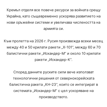
Кремъл отделя все повече ресурси за войната срещу
Украйна, като същевременно ускорява развитието на
нови оръжейни системи и увеличава числеността на
армията си.
Към пролетта на 2026 г. Русия произвежда всеки месец
между 40 и 50 крилати ракети „Х-101“, между 60 и 70
балистични ракети „Искандер-М“ и около 10 крилати
ракети „Искандер-К“.
Според данните руските сили вече използват
технологични решения от севернокорейската
балистична ракета „КН-23“, които се интегрират в
системата „Искандер-М“ с цел ускоряване на
производството.