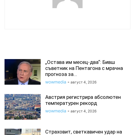
wowmedia
СВЪРЗАНИ СТАТИИ
„Остава им месец-два“: Бивш
съветник на Пентагона с мрачна
прогноза за...
wowmedia
-
август 4, 2026
Австрия регистрира абсолютен
температурен рекорд
wowmedia
-
август 4, 2026
Страховит, светкавичен удар на