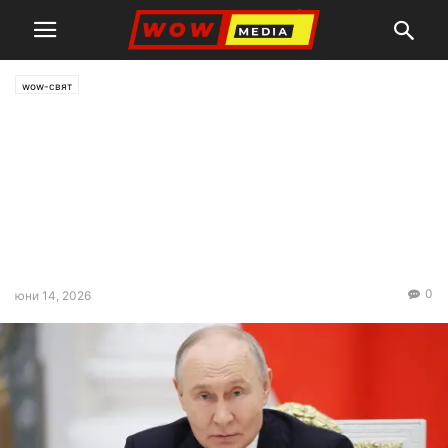
wow-свят
Русия произвежда повече
ракети, отколкото САЩ
противоракети: тревожна
тенденция във войната
срещу Украйна
0
юни 14, 2026