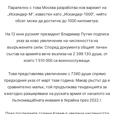
Паралелно с това Москва разработва нов вариант на
„Искандер-М“, известен като „Искандер-1000“, чийто
обсег може да достигне до 1000 километра.
На 12 юни руският президент Владимир Путин подписа
указ за ново увеличение на числеността на
въоръжените сили. Според документа общият личен
състав на армията вече възлиза на 2 399 130 души, от
които 1 510 000 са военнослужещи.
Това представлява увеличение с 7360 души спрямо
предходния указ от март тази година. Макар ръстът да е
сравнително малък, той продължава тенденцията за
ежегодно разширяване на руската армия от началото на
пълномащабната инвазия в Украйна през 2022 г.
През последните години Кремъл увеличи числеността