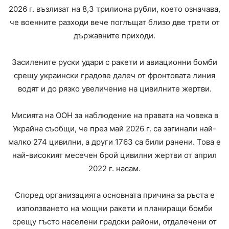
2026 г. възлизат на 8,3 трилиона рубли, което означава,
че военните разходи вече поглъщат близо две трети от
държавните приходи.
Засилените руски удари с ракети и авиационни бомби
срещу украински градове далеч от фронтовата линия
водят и до рязко увеличение на цивилните жертви.
Мисията на ООН за наблюдение на правата на човека в
Украйна съобщи, че през май 2026 г. са загинали най-
малко 274 цивилни, а други 1763 са били ранени. Това е
най-високият месечен брой цивилни жертви от април
2022 г. насам.
Според организацията основната причина за ръста е
използването на мощни ракети и планиращи бомби
срещу гъсто населени градски райони, отдалечени от