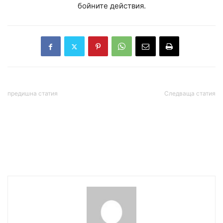
бойните действия.
предишна статия
Следваща статия
Движението „No Kings“
Нешка Робева: В този
провежда „културен“
подивял свят трябва да
национален протест в
кажем „не“ на
САЩ на 80-тия рожден
корумпираните до уши
ден на Тръмп
политици