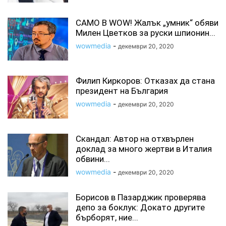
САМО В WOW! Жалък „умник“ обяви
Милен Цветков за руски шпионин...
wowmedia
-
декември 20, 2020
Филип Киркоров: Отказах да стана
президент на България
wowmedia
-
декември 20, 2020
Скандал: Автор на отхвърлен
доклад за много жертви в Италия
обвини...
wowmedia
-
декември 20, 2020
Борисов в Пазарджик проверява
депо за боклук: Докато другите
бърборят, ние...