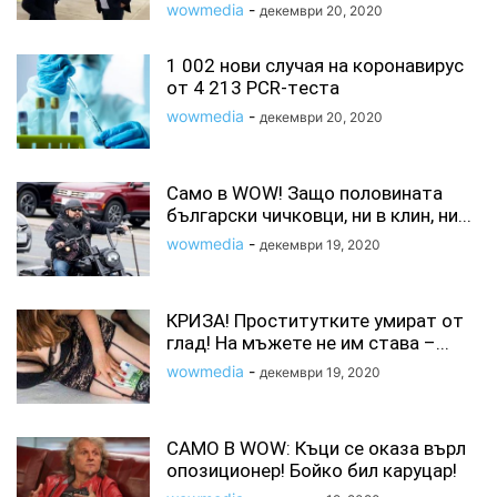
wowmedia
-
декември 20, 2020
1 002 нoви случая на коронавирус
от 4 213 PСR-тecтa
wowmedia
-
декември 20, 2020
Само в WOW! Защо половината
български чичковци, ни в клин, ни...
wowmedia
-
декември 19, 2020
КРИЗА! Проститутките умират от
глад! На мъжете не им става –...
wowmedia
-
декември 19, 2020
САМО В WOW: Къци се оказа върл
опозиционер! Бойко бил каруцар!