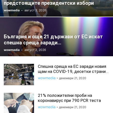
предстоящите президентски избори
wowmedia
-
август 3, 2026
България и още 21 държави от ЕС искат
спешна среща заради...
wowmedia
-
август 2, 2026
Спешна среща на ЕС заради новия
щам на COVID-19, десетки страни...
wowmedia
-
декември 21, 2020
21% положителни проби на
коронавирус при 790 PCR теста
wowmedia
-
декември 21, 2020