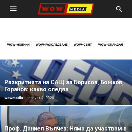
WOW-ТОП
WOW-НОВИНИ
WOW-РАЗСЛЕДВАНЕ
WOW-СВЯТ
WOW-СКАНДАЛ
WOW-СПОРТ
WOW-ТОП
WOW-ХОРОСКОП
WOW-ЦИТАТИ
Разкритията на САЩ за Борисов, Божков,
Горанов: какво следва
wowmedia
-
август 4, 2026
Проф. Даниел Вълчев: Няма да участвам в