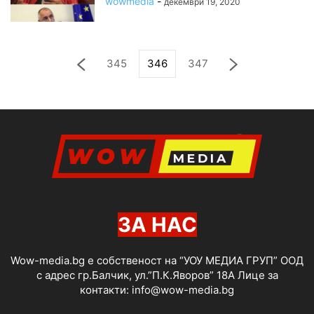
wowmedia
-
декември 19, 2020
345
346
347
ЗА НАС
Wow-media.bg е собственост на “УОУ МЕДИА ГРУП” ООД
с адрес гр.Балчик, ул.”П.К.Яворов” 18А Лице за
контакти:
info@wow-media.bg