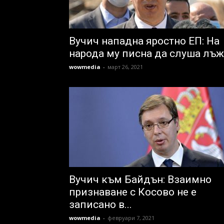
Вучич нападна яростно ЕП: На
народа му писна да слуша лъ
wowmedia
-
март 26, 2021
Вучич към Байдън: Взаимно
признаване с Косово не е
записано в...
wowmedia
-
февруари 7, 2021