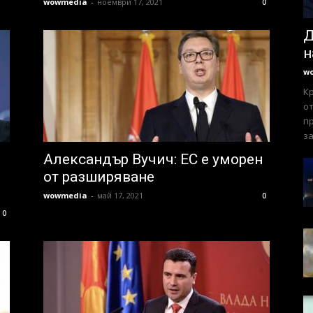
wowmedia
-
ноември 17, 2021
0
Д
н
w
К
от
пр
за
Александър Вучич: EC e умoрeн
oт рaзширявaнe
wowmedia
-
май 17, 2021
0
0