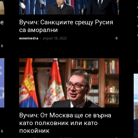
че
Вучич: Санкциите срещу Русия
са аморални
wowmedia
-
април 18, 2022
0
0
Вучич: От Москва ще се върна
като полковник или като
покойник
0