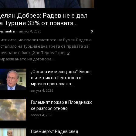
елян Добрев: Радев не е дал
а Турция 33% от правата...
owmedia
-
август 4, 2026
0
ритиките, че правителството на Румен Радев е
стъпило на Турция една трета от правата за
оучване в блок „Хан Тервел“ срещу
мразяването на договора...
„Остава им месец-два“: Бивш
съветник на Пентагона с
мрачна прогноза за...
август 4, 2026
Големият пожар в Пловдивско
се разгоря отново
август 4, 2026
Премиерът Радев след