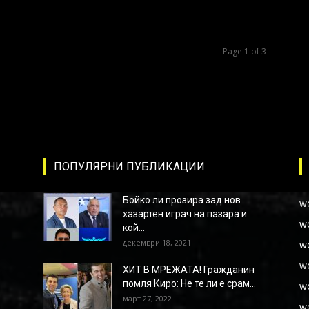
Page 1 of 3
ПОПУЛЯРНИ ПУБЛИКАЦИИ
Бойко ли прозира зад нов
w
хазартен играч на пазара и
w
кой...
декември 18, 2021
w
w
ХИТ В МРЕЖАТА! Гражданин
помля Киро: Не те ли е срам...
w
март 27, 2022
w