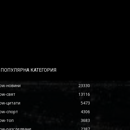
ПОПУЛЯРНА КАТЕГОРИЯ
ow-новини
23330
ow-свят
13116
ow-цитати
5473
ow-спорт
4306
ow-топ
3683
ow-разследване
2387