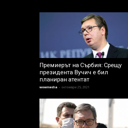
Премиерът на Сърбия: Срещу
президента Вучич е бил
планиран атентат
wowmedia
-
октомври 25, 2021