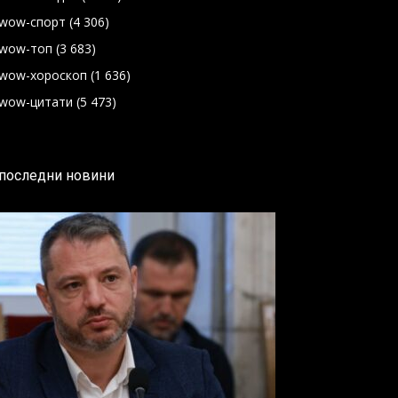
wow-спорт
(4 306)
wow-топ
(3 683)
wow-хороскоп
(1 636)
wow-цитати
(5 473)
последни новини