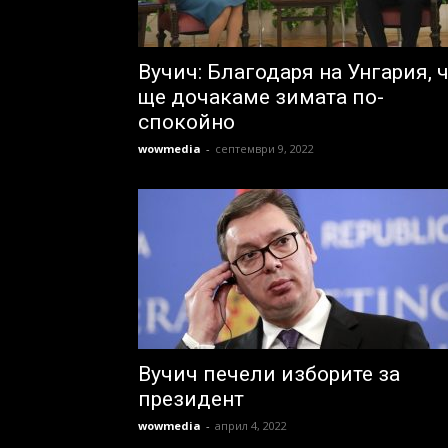
Вучич: Благодаря на Унгария, 
ще дочакаме зимата по-
спокойно
wowmedia
-
септември 9, 2022
Вучич печели изборите за
президент
wowmedia
-
април 4, 2022