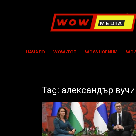
WOW
Media
НАЧАЛО
WOW-ТОП
WOW-НОВИНИ
WOW
Tag: александър вучи