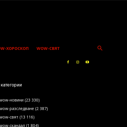
W-ХОРОСКОП
WOW-СВЯТ
категории
wow-новини
(23 330)
wow-разследване
(2 387)
wow-свят
(13 116)
wow-скандал
(1 804)