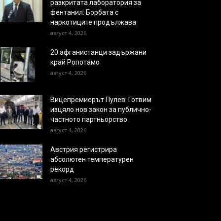
разкритата лаборатория за
фентанил: Борбата с
наркотиците продължава
август 4, 2026
20 афганистанци задържани
край Ропотамо
август 4, 2026
Вицепремиерът Пулев: Готвим
изцяло нов закон за публично-
частното партньорство
август 4, 2026
Австрия регистрира
абсолютен температурен
рекорд
август 4, 2026