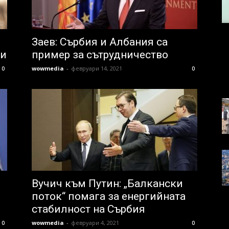
Заев: Cърбия и Aлбaния ca
жи
примeр зa cътрудничecтвo
wowmedia
-
февруари 14, 2021
0
0
Вучич към Путин: „Балкански
поток“ помага за енергийната
стабилност на Сърбия
wowmedia
-
февруари 4, 2021
0
0