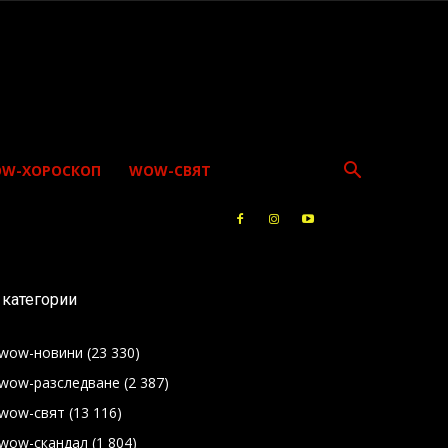
W-ХОРОСКОП
WOW-СВЯТ
категории
wow-новини
(23 330)
wow-разследване
(2 387)
wow-свят
(13 116)
wow-скандал
(1 804)