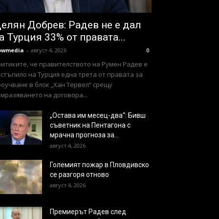
елян Добрев: Радев не е дал
а Турция 33% от правата...
owmedia
-
август 4, 2026
0
ритиките, че правителството на Румен Радев е
стъпило на Турция една трета от правата за
оучване в блок „Хан Тервел“ срещу
мразяването на договора...
„Остава им месец-два“: Бивш
съветник на Пентагона с
мрачна прогноза за...
август 4, 2026
Големият пожар в Пловдивско
се разгоря отново
август 4, 2026
Премиерът Радев след