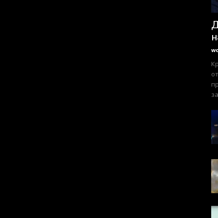
Д
н
w
К
от
пр
за