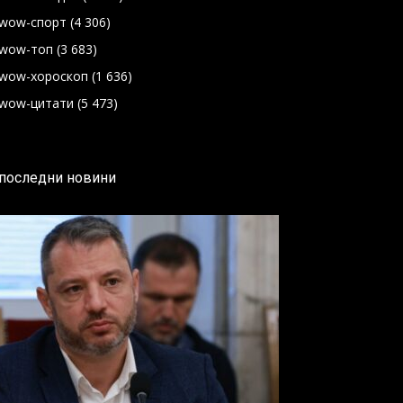
wow-спорт
(4 306)
wow-топ
(3 683)
wow-хороскоп
(1 636)
wow-цитати
(5 473)
последни новини