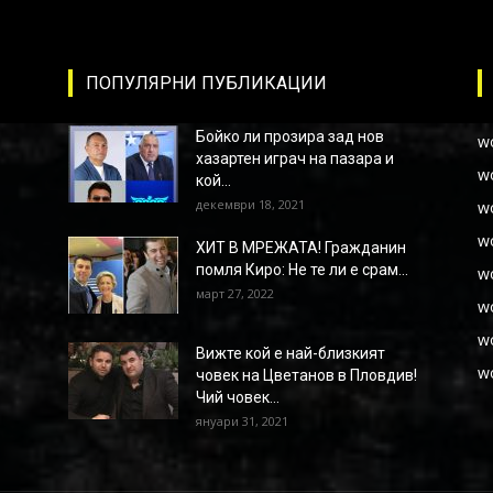
ПОПУЛЯРНИ ПУБЛИКАЦИИ
Бойко ли прозира зад нов
w
хазартен играч на пазара и
w
кой...
декември 18, 2021
w
w
ХИТ В МРЕЖАТА! Гражданин
помля Киро: Не те ли е срам...
w
март 27, 2022
w
w
Вижте кой е най-близкият
w
човек на Цветанов в Пловдив!
Чий човек...
януари 31, 2021