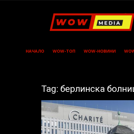
WOW
Media
НАЧАЛО
WOW-ТОП
WOW-НОВИНИ
WOW
Tag: берлинска болни