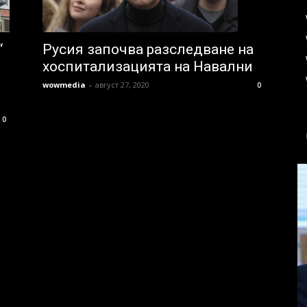
“
Русия започва разследване на
хоспитализацията на Навални
wowmedia
-
август 27, 2020
0
0