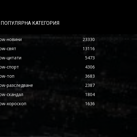
ПОПУЛЯРНА КАТЕГОРИЯ
ow-новини
23330
ow-свят
13116
ow-цитати
5473
ow-спорт
4306
ow-топ
3683
ow-разследване
2387
ow-скандал
1804
ow-хороскоп
1636