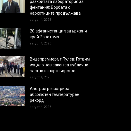
разкритата лаборатория за
фентанил: Борбата с
наркотиците продължава
август 4, 2026
20 афганистанци задържани
край Ропотамо
август 4, 2026
Вицепремиерът Пулев: Готвим
изцяло нов закон за публично-
частното партньорство
август 4, 2026
Австрия регистрира
абсолютен температурен
рекорд
август 4, 2026