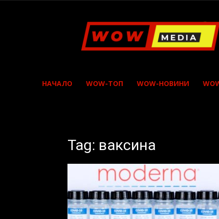
WOW
Media
НАЧАЛО
WOW-ТОП
WOW-НОВИНИ
WOW
Tag: ваксина