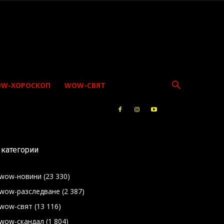
W-ХОРОСКОП
WOW-СВЯТ
категории
wow-новини
(23 330)
wow-разследване
(2 387)
wow-свят
(13 116)
wow-скандал
(1 804)