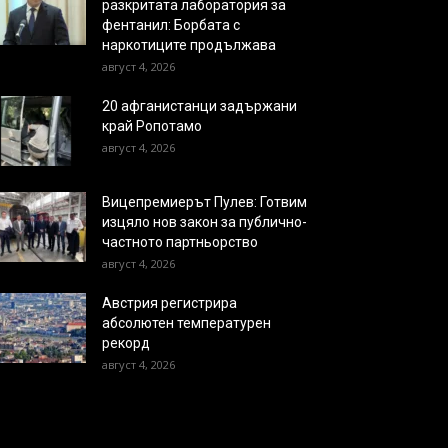
разкритата лаборатория за
фентанил: Борбата с
наркотиците продължава
август 4, 2026
20 афганистанци задържани
край Ропотамо
август 4, 2026
Вицепремиерът Пулев: Готвим
изцяло нов закон за публично-
частното партньорство
август 4, 2026
Австрия регистрира
абсолютен температурен
рекорд
август 4, 2026