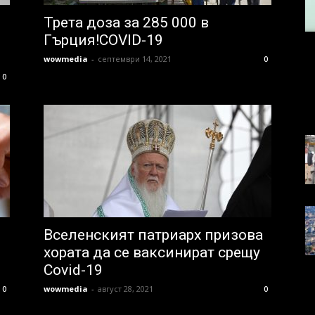
Трета доза за 285 000 в
Гърция!COVID-19
wowmedia
-
септември 14, 2021
0
0
Вселенският патриарх призова
хората да се ваксинират срещу
Covid-19
wowmedia
-
август 28, 2021
0
0