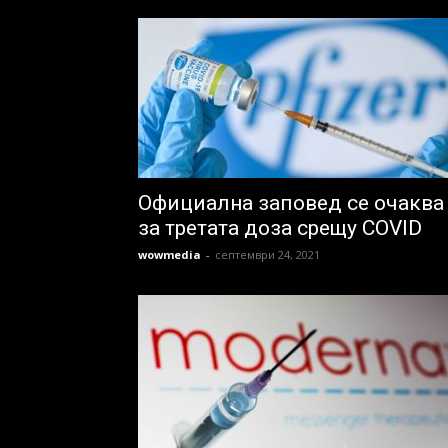
Официална заповед се очаква
за третата доза срещу COVID
wowmedia
-
септември 24, 2021