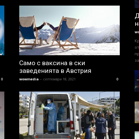
Д
н
w
К
от
пр
за
Само с ваксина в ски
заведенията в Австрия
wowmedia
-
септември 18, 2021
0
0