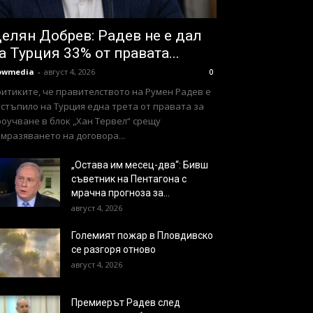
елян Добрев: Радев не е дал
а Турция 33% от правата...
owmedia
-
август 4, 2026
0
ритиките, че правителството на Румен Радев е
стъпило на Турция една трета от правата за
оучване в блок „Хан Тервел“ срещу
мразяването на договора...
„Остава им месец-два“: Бивш
съветник на Пентагона с
мрачна прогноза за...
август 4, 2026
Големият пожар в Пловдивско
се разгоря отново
август 4, 2026
Премиерът Радев след