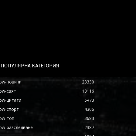
ПОПУЛЯРНА КАТЕГОРИЯ
ow-новини
23330
ow-свят
13116
ow-цитати
5473
ow-спорт
4306
ow-топ
3683
ow-разследване
2387