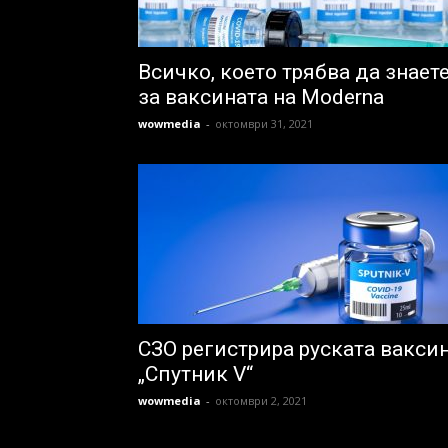
Всичко, което трябва да знает
за ваксината на Moderna
wowmedia
-
октомври 31, 2021
СЗО регистрира руската вакси
„Спутник V“
wowmedia
-
октомври 2, 2021