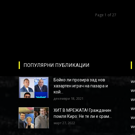
Page 1 of 27
ПОПУЛЯРНИ ПУБЛИКАЦИИ
Бойко ли прозира зад нов
w
хазартен играч на пазара и
w
кой...
декември 18, 2021
w
w
ХИТ В МРЕЖАТА! Гражданин
помля Киро: Не те ли е срам...
w
март 27, 2022
w