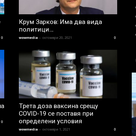
е
Крум Зарков: Има два вида
политици…
wowmedia
-
октомври 20, 2021
0
0
на
Трета доза ваксина срещу
COVID-19 се поставя при
определени условия
0
wowmedia
-
октомври 1, 2021
0