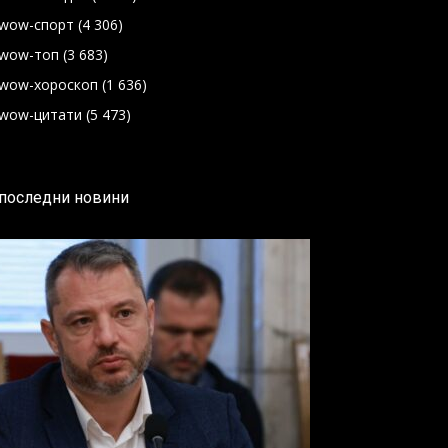
wow-спорт
(4 306)
wow-топ
(3 683)
wow-хороскоп
(1 636)
wow-цитати
(5 473)
последни новини