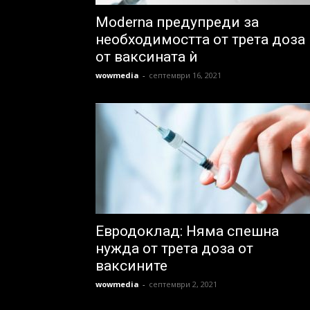
Moderna предупреди за
необходимостта от трета доза
от ваксината ѝ
wowmedia
-
септември 16, 2021
Евродоклад: Няма спешна
нужда от трета доза от
ваксините
wowmedia
-
септември 2, 2021