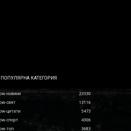
ПОПУЛЯРНА КАТЕГОРИЯ
ow-новини
23330
ow-свят
13116
ow-цитати
5473
ow-спорт
4306
ow-топ
3683