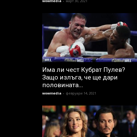
wowmedia
-
март 30, 2021
Има ли чест Кубрат Пулев?
Защо излъга, че ще дари
половината...
wowmedia
-
февруари 14, 2021