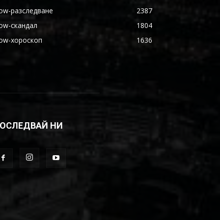
ow-разследване
2387
ow-скандал
1804
ow-хороскоп
1636
ОСЛЕДВАЙ НИ