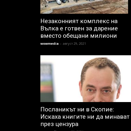
Незаконният комплекс на
Вълка е готвен за дарение
вместо обещани милиони
wowmedia
-
август 29, 2021
Посланикът ни в Скопие:
Искаха книгите ни да минават
през цензура