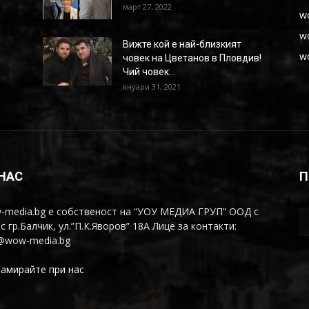
март 27, 2022
w
w
Вижте кой е най-близкият
w
човек на Цветанов в Пловдив!
Чий човек...
януари 31, 2021
 НАС
П
-media.bg е собственост на “УОУ МЕДИА ГРУП” ООД с
с гр.Балчик, ул.”П.К.Яворов” 18А Лице за контакти:
o@wow-media.bg
амирайте при нас