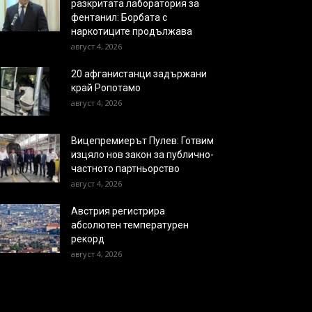
разкритата лаборатория за
фентанил: Борбата с
наркотиците продължава
август 4, 2026
20 афганистанци задържани
край Ропотамо
август 4, 2026
Вицепремиерът Пулев: Готвим
изцяло нов закон за публично-
частното партньорство
август 4, 2026
Австрия регистрира
абсолютен температурен
рекорд
август 4, 2026