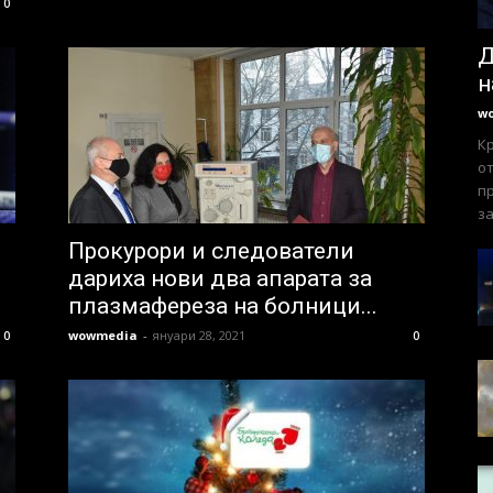
0
Д
н
w
К
от
пр
за
Прокурори и следователи
дариха нови два апарата за
плазмафереза на болници...
wowmedia
-
януари 28, 2021
0
0