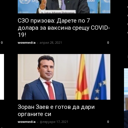
СЗО призова: Дарете по 7
долара за ваксина срещу COVID-
19!
wowmedia
-
април 28, 2021
0
0
Зоран Заев е готов да дари
органите си
wowmedia
-
февруари 17, 2021
0