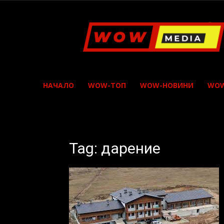
WOW
Media
НАЧАЛО
WOW-ТОП
WOW-НОВИНИ
WOW
Tag: дарение