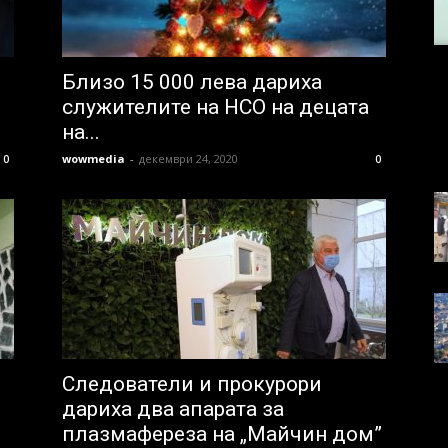
Близо 15 000 лева дариха
служителите на НСО на децата
на...
wowmedia
-
декември 24, 2020
0
0
Следователи и прокурори
дариха два апарата за
плазмафереза на „Майчин дом”