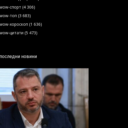
wow-спорт
(4 306)
wow-топ
(3 683)
wow-хороскоп
(1 636)
wow-цитати
(5 473)
последни новини