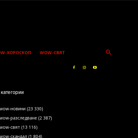
W-ХОРОСКОП
WOW-СВЯТ
категории
wow-новини
(23 330)
wow-разследване
(2 387)
wow-свят
(13 116)
wow-скандал
(1 804)