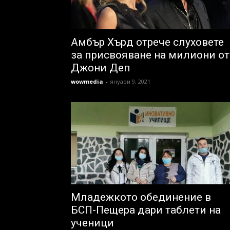
Амбър Хърд отрече слуховете
за присвояване на милиони от
Джони Деп
wowmedia
-
януари 9, 2021
Младежкото обединение в
БСП-Пещера дари таблети на
ученици