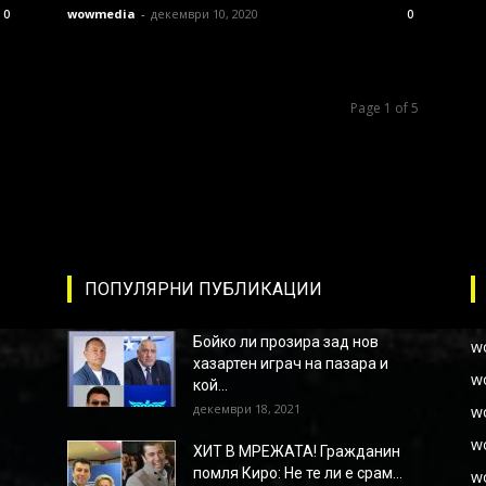
wowmedia
-
декември 10, 2020
0
0
Page 1 of 5
ПОПУЛЯРНИ ПУБЛИКАЦИИ
Бойко ли прозира зад нов
w
хазартен играч на пазара и
w
кой...
декември 18, 2021
w
w
ХИТ В МРЕЖАТА! Гражданин
помля Киро: Не те ли е срам...
w