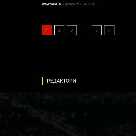
wowmedia
-
декември 24, 2020
...
1
2
3
5
РЕДАКТОРИ