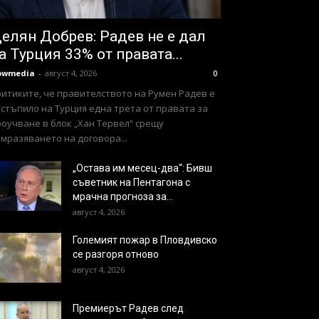
елян Добрев: Радев не е дал
а Турция 33% от правата...
owmedia
-
август 4, 2026
0
ритиките, че правителството на Румен Радев е
стъпило на Турция една трета от правата за
оучване в блок „Хан Тервел“ срещу
мразяването на договора...
„Остава им месец-два“: Бивш
съветник на Пентагона с
мрачна прогноза за...
август 4, 2026
Големият пожар в Пловдивско
се разгоря отново
август 4, 2026
Премиерът Радев след