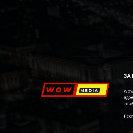
ЗА
Wow
адре
inf
Рекл