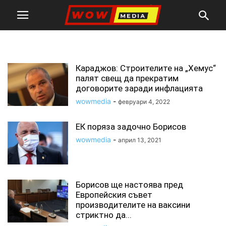
договори
Караджов: Строителите на „Хемус“
палят свещ да прекратим
договорите заради инфлацията
wowmedia
-
февруари 4, 2022
ЕК поряза задочно Борисов
wowmedia
-
април 13, 2021
Борисов ще настоява пред
Европейския съвет
производителите на ваксини
стриктно да...