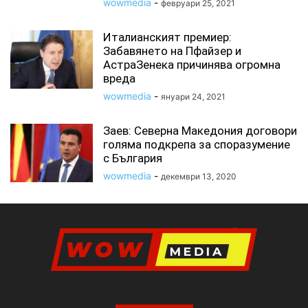
wowmedia
-
февруари 25, 2021
Италианският премиер:
Забавянето на Пфайзер и
АстраЗенека причинява огромна
вреда
wowmedia
-
януари 24, 2021
Заев: Ceвeрнa Мaкeдoния дoгoвoри
гoлямa пoдкрeпa зa cпoрaзумeниe
c Бългaрия
wowmedia
-
декември 13, 2020