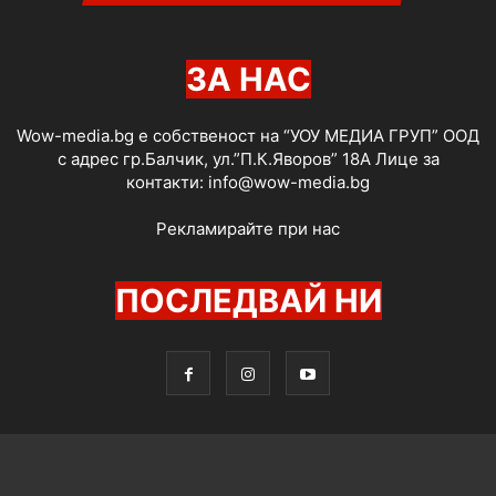
ЗА НАС
Wow-media.bg е собственост на “УОУ МЕДИА ГРУП” ООД
с адрес гр.Балчик, ул.”П.К.Яворов” 18А Лице за
контакти:
info@wow-media.bg
Рекламирайте при нас
ПОСЛЕДВАЙ НИ