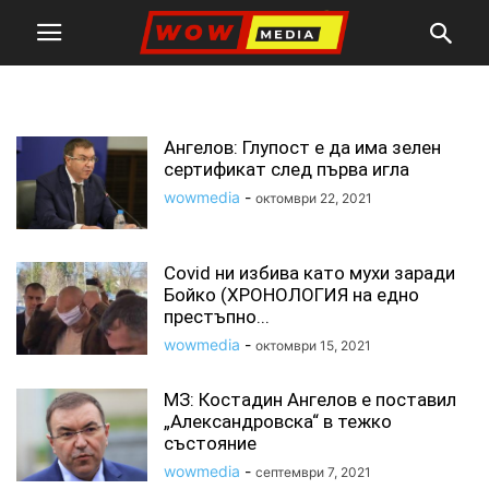
костадин ангелов
Ангелов: Глупост е да има зелен
сертификат след първа игла
wowmedia
-
октомври 22, 2021
Covid ни избива като мухи заради
Бойко (ХРОНОЛОГИЯ на едно
престъпно...
wowmedia
-
октомври 15, 2021
МЗ: Костадин Ангелов е поставил
„Александровска“ в тежко
състояние
wowmedia
-
септември 7, 2021