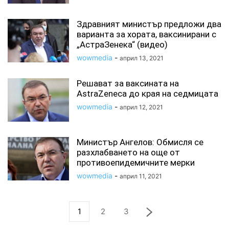
Здравният министър предложи два
варианта за хората, ваксинирани с
„АстраЗенека“ (видео)
wowmedia
-
април 13, 2021
Решават за ваксината на
AstraZeneca до края на седмицата
wowmedia
-
април 12, 2021
Министър Ангелов: Обмисля се
разхлабването на още от
противоепидемичните мерки
wowmedia
-
април 11, 2021
1
2
3