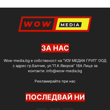
ЗА НАС
Wow-media.bg е собственост на “УОУ МЕДИА ГРУП” ООД
с адрес гр.Балчик, ул.”П.К.Яворов” 18А Лице за
контакти:
info@wow-media.bg
Рекламирайте при нас
ПОСЛЕДВАЙ НИ