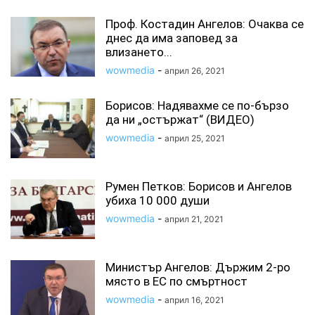
Проф. Костадин Ангелов: Очаква се
днес да има заповед за
влизането...
wowmedia
-
април 26, 2021
Борисов: Надявахме се по-бързо
да ни „остържат“ (ВИДЕО)
wowmedia
-
април 25, 2021
Румен Петков: Борисов и Ангелов
убиха 10 000 души
wowmedia
-
април 21, 2021
Министър Ангелов: Държим 2-ро
място в ЕС по смъртност
wowmedia
-
април 16, 2021