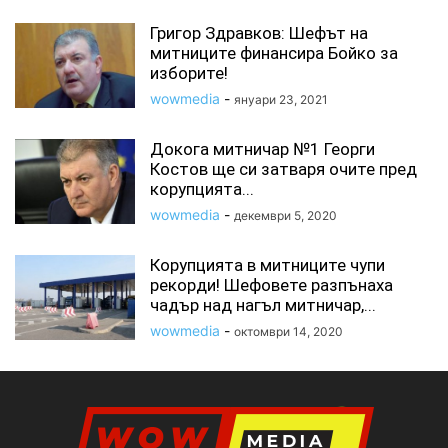
Григор Здравков: Шефът на
митниците финансира Бойко за
изборите!
wowmedia
-
януари 23, 2021
Докога митничар №1 Георги
Костов ще си затваря очите пред
корупцията...
wowmedia
-
декември 5, 2020
Корупцията в митниците чупи
рекорди! Шефовете разпънаха
чадър над нагъл митничар,...
wowmedia
-
октомври 14, 2020