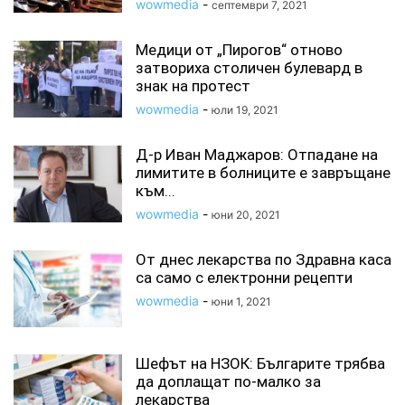
wowmedia
-
септември 7, 2021
Медици от „Пирогов“ отново
затвориха столичен булевард в
знак на протест
wowmedia
-
юли 19, 2021
Д-р Иван Маджаров: Отпадане на
лимитите в болниците е завръщане
към...
wowmedia
-
юни 20, 2021
От днес лекарства по Здравна каса
са само с електронни рецепти
wowmedia
-
юни 1, 2021
Шефът на НЗОК: Българите трябва
да доплащат по-малко за
лекарства