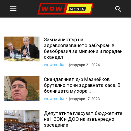
нзок
Зам.министър на
здравеопазването забъркан в
безобразия за милиони и пореден
скандал
wowmedia
-
февруари 21, 2024
Скандалният д-р Мазнейков
брутално точи здравната каса. В
болницата му хора...
wowmedia
-
февруари 17, 2023
Депутатите гласуват бюджетите
на НЗОК и ДОО на извънредно
заседание