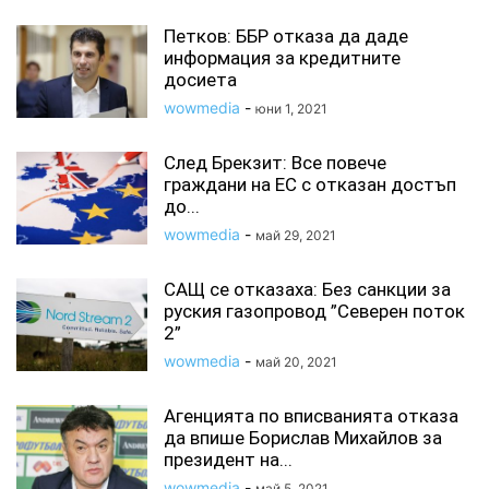
Петков: ББР отказа да даде
информация за кредитните
досиета
wowmedia
-
юни 1, 2021
След Брекзит: Все повече
граждани на ЕС с отказан достъп
до...
wowmedia
-
май 29, 2021
САЩ се отказаха: Без санкции за
руския газопровод ”Северен поток
2”
wowmedia
-
май 20, 2021
Агенцията по вписванията отказа
да впише Борислав Михайлов за
президент на...
wowmedia
-
май 5, 2021