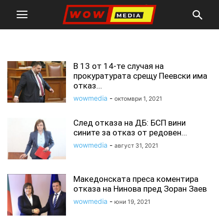
отказ
В 13 от 14-те случая на
прокуратурата срещу Пеевски има
отказ...
wowmedia
-
октомври 1, 2021
След отказа на ДБ: БСП вини
сините за отказ от редовен...
wowmedia
-
август 31, 2021
Македонската преса коментира
отказа на Нинова пред Зоран Заев
wowmedia
-
юни 19, 2021