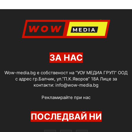
ЗА НАС
Wow-media.bg е собственост на “УОУ МЕДИА ГРУП” ООД
с адрес гр.Балчик, ул.”П.К.Яворов” 18А Лице за
контакти:
info@wow-media.bg
Рекламирайте при нас
ПОСЛЕДВАЙ НИ