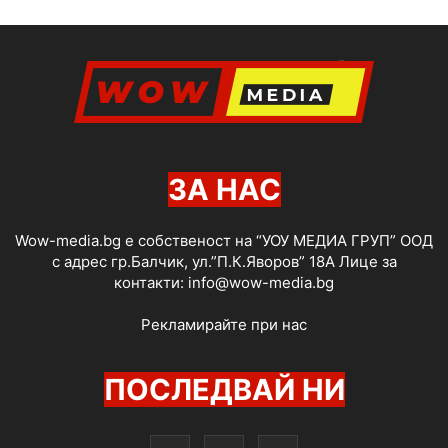
ЗА НАС
Wow-media.bg е собственост на “УОУ МЕДИА ГРУП” ООД
с адрес гр.Балчик, ул.”П.К.Яворов” 18А Лице за
контакти:
info@wow-media.bg
Рекламирайте при нас
ПОСЛЕДВАЙ НИ