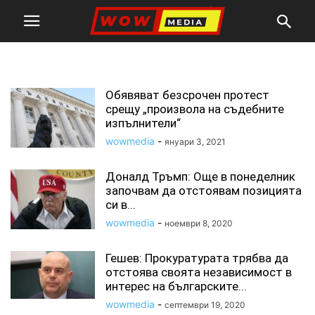
отстояване
Обявяват безсрочен протест
срещу „произвола на съдебните
изпълнители“
wowmedia
-
януари 3, 2021
Доналд Тръмп: Още в понеделник
започвам да отстоявам позицията
си в...
wowmedia
-
ноември 8, 2020
Гешев: Прокуратурата трябва да
отстоява своята независимост в
интерес на българските...
wowmedia
-
септември 19, 2020