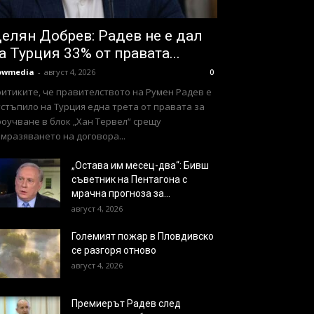
елян Добрев: Радев не е дал
а Турция 33% от правата...
owmedia
-
август 4, 2026
0
ритиките, че правителството на Румен Радев е
стъпило на Турция една трета от правата за
оучване в блок „Хан Тервел“ срещу
мразяването на договора...
„Остава им месец-два“: Бивш
съветник на Пентагона с
мрачна прогноза за...
август 4, 2026
Големият пожар в Пловдивско
се разгоря отново
август 4, 2026
Премиерът Радев след