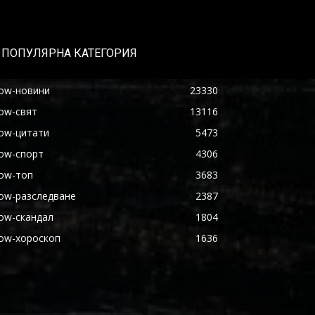
ПОПУЛЯРНА КАТЕГОРИЯ
ow-новини
23330
ow-свят
13116
ow-цитати
5473
ow-спорт
4306
ow-топ
3683
ow-разследване
2387
ow-скандал
1804
ow-хороскоп
1636