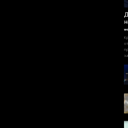
Д
н
w
К
от
пр
за