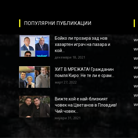
ПОПУЛЯРНИ ПУБЛИКАЦИИ
Бойко ли прозира зад нов
w
хазартен играч на пазара и
w
кой...
декември 18, 2021
w
w
ХИТ В МРЕЖАТА! Гражданин
помля Киро: Не те ли е срам...
w
март 27, 2022
w
w
Вижте кой е най-близкият
w
човек на Цветанов в Пловдив!
Чий човек...
януари 31, 2021