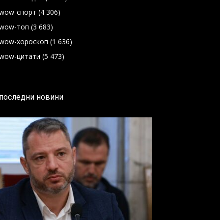
wow-спорт
(4 306)
wow-топ
(3 683)
wow-хороскоп
(1 636)
wow-цитати
(5 473)
последни новини