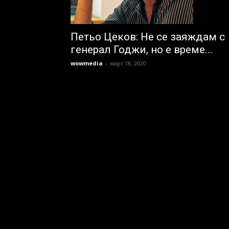
Петьо Цеков: Не се заяждам с
генерал Годжи, но е време...
wowmedia
-
март 18, 2020