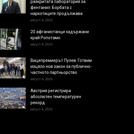
разкритата лаборатория за
фентанил: Борбата с
наркотиците продължава
август 4, 2026
20 афганистанци задържани
край Ропотамо
август 4, 2026
Вицепремиерът Пулев: Готвим
изцяло нов закон за публично-
частното партньорство
август 4, 2026
Австрия регистрира
абсолютен температурен
рекорд
август 4, 2026