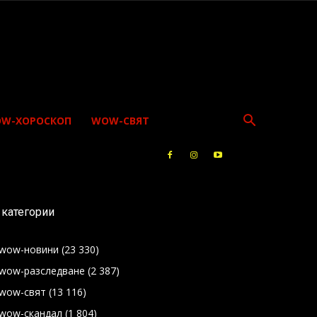
W-ХОРОСКОП
WOW-СВЯТ
категории
wow-новини
(23 330)
wow-разследване
(2 387)
wow-свят
(13 116)
wow-скандал
(1 804)