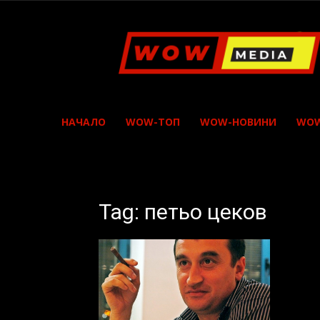
WOW
Media
НАЧАЛО
WOW-ТОП
WOW-НОВИНИ
WOW
Tag: петьо цеков